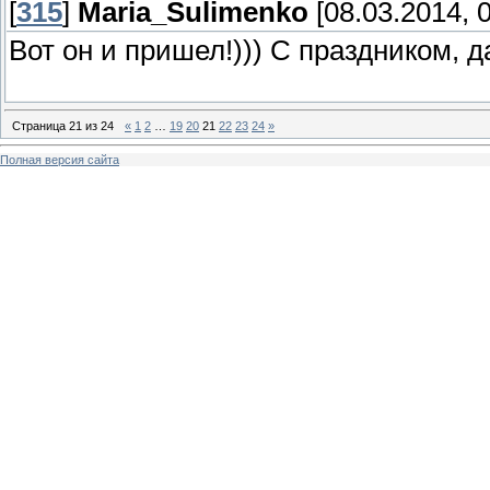
[
315
]
Maria_Sulimenko
[08.03.2014, 0
Вот он и пришел!))) С праздником, 
Страница
21
из
24
«
1
2
…
19
20
21
22
23
24
»
Полная версия сайта