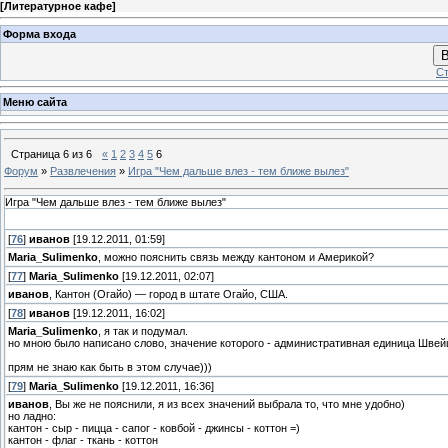
[
Литературное кафе
]
Форма входа
В
Ст
Меню сайта
Страница
6
из
6
«
1
2
3
4
5
6
Форум
»
Развлечения
»
Игра "Чем дальше влез - тем ближе вылез"
Игра "Чем дальше влез - тем ближе вылез"
[
76
]
иванов
[19.12.2011, 01:59]
Maria_Sulimenko
, можно пояснить связь между кантоном и Америкой?
[
77
]
Maria_Sulimenko
[19.12.2011, 02:07]
иванов
, Кантон (Огайо) — город в штате Огайо, США.
[
78
]
иванов
[19.12.2011, 16:02]
Maria_Sulimenko
, я так и подумал.
но мною было написано слово, значение которого - административная единица Швейц
прям не знаю как быть в этом случае)))
[
79
]
Maria_Sulimenko
[19.12.2011, 16:36]
иванов
, Вы же не пояснили, я из всех значений выбрала то, что мне удобно)
но ладно:
кантон - сыр - пицца - сапог - ковбой - джинсы - коттон =)
кантон - флаг - ткань - коттон