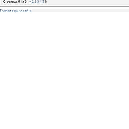
Страница
6
из
6
«
1
2
3
4
5
6
Полная версия сайта