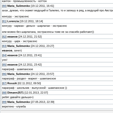
кантон - промышленность - коттон
[
80
]
Maria_Sulimenko
[19.12.2011, 16:41]
ахах, думаю, что скажет ведущий в Галилео, то и запишу в ряд, а ведущий про Авст
кенгуру - экстрасенс
[
81
]
Lorenzia
[19.12.2011, 18:14]
кенгуру - карман - деньги - шарлатан - экстрасенс
или можно без шарлатана, экстрасенсы тоже не за спасибо работают))
[
82
]
иванов
[24.12.2011, 21:52]
кенгуру - цирк - экстрасенс
[
83
]
Maria_Sulimenko
[24.12.2011, 23:27]
иванов
, зачет)
[
84
]
иванов
[24.12.2011, 23:41]
yes!
[
85
]
иванов
[24.12.2011, 23:42]
параграф - шампанское
[
86
]
Maria_Sulimenko
[24.12.2011, 23:57]
параграф - раздел - маркет - шампанское
[
87
]
RossiA
[02.11.2012, 09:50]
параграф - школьник - выпускной - шампанское ))
[
88
]
Dimann2571
[12.01.2013, 22:07]
ребят давайте дальше=)
[
89
]
Maria_Sulimenko
[27.05.2013, 22:39]
веретено - клумба