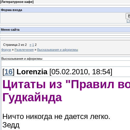
[
Литературное кафе
]
Форма входа
В
Ст
Меню сайта
Страница
2
из
2
«
1
2
Форум
»
Развлечения
»
Высказывания и афоризмы
Высказывания и афоризмы
[
16
]
Lorenzia
[05.02.2010, 18:54]
Цитаты из "Правил в
Гудкайнда
Ничто никогда не дается легко.
Зедд