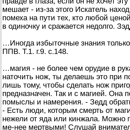
правде в глаза, если он не хочет эт
мешает - из-за этого Искатель нахо
помеха на пути тех, кто любой ценой
в одиночку и сражается недолго. Зэдд.
…Иногда избыточные знания только
ППВ. Т.1. г.9. с.148.
…магия - не более чем орудие в рука
наточить нож, ты делаешь это при 
лишь тому, чтобы сделать нож приго
предназначен. Так и с магией. Она 
помыслы и намерения. - Зедд обрат
- Есть люди, которым смерть от маг
нежели от яда или кинжала. Можно 
ме-нее мертвыми! Слушай вниматель