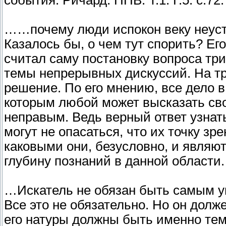
события. Ричард. ППВ. Т.1. Г.5. с.72.
……почему люди испокон веку неустан
Казалось бы, о чем тут спорить? Его
считал саму постановку вопроса тр
темы непрерывных дискуссий. На тр
решение. По его мнению, все дело в 
которым любой может высказать сво
неправым. Ведь верный ответ узнат
могут не опасаться, что их точку зр
каковыми они, безусловно, и являю
глубину познаний в данной области. З
…Искатель не обязан быть самым 
Все это не обязательно. Но он долж
его натуры должны быть именно теми