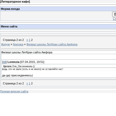
[
Литературное кафе
]
Форма входа
В
Ст
Меню сайта
Страница
2
из
2
«
1
2
Форум
»
Критика
»
Филиал школы ЛитКран сайта Амфора
Филиал школы ЛитКран сайта Амфора
[
16
]
Lorenzia
[07.04.2015, 19:51]
Цитата
Оля_Овсянникова
(
)
ведь это не мало (хоть и не много) не оставляйте нас!
да-да) присоединяюсь)
Страница
2
из
2
«
1
2
Полная версия сайта