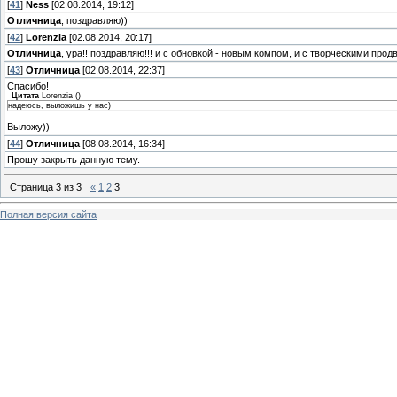
[
41
]
Ness
[02.08.2014, 19:12]
Отличница
, поздравляю))
[
42
]
Lorenzia
[02.08.2014, 20:17]
Отличница
, ура!! поздравляю!!! и с обновкой - новым компом, и с творческими пр
[
43
]
Отличница
[02.08.2014, 22:37]
Спасибо!
Цитата
Lorenzia
(
)
надеюсь, выложишь у нас)
Выложу))
[
44
]
Отличница
[08.08.2014, 16:34]
Прошу закрыть данную тему.
Страница
3
из
3
«
1
2
3
Полная версия сайта