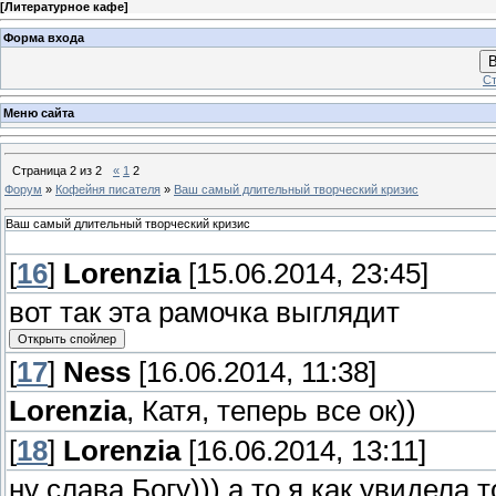
[
Литературное кафе
]
Форма входа
В
Ст
Меню сайта
Страница
2
из
2
«
1
2
Форум
»
Кофейня писателя
»
Ваш самый длительный творческий кризис
Ваш самый длительный творческий кризис
[
16
]
Lorenzia
[15.06.2014, 23:45]
вот так эта рамочка выглядит
[
17
]
Ness
[16.06.2014, 11:38]
Lorenzia
, Катя, теперь все ок))
[
18
]
Lorenzia
[16.06.2014, 13:11]
ну слава Богу))) а то я как увидела 