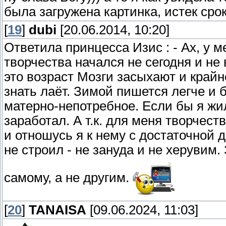
была загружена картинка, истек срок
[
19
]
dubi
[20.06.2014, 10:20]
Ответила принцесса Изис : - Ах, у м
творчества начался не сегодня и не
это возраст Мозги засыхают и крайн
знать лаёт. Зимой пишется легче и б
матерно-непотребное. Если бы я жил
заработал. А т.к. для меня творчес
и отношусь я к нему с достаточной 
не строил - не зануда и не херувим
самому, а не другим.
[
20
]
TANAISA
[09.06.2024, 11:03]