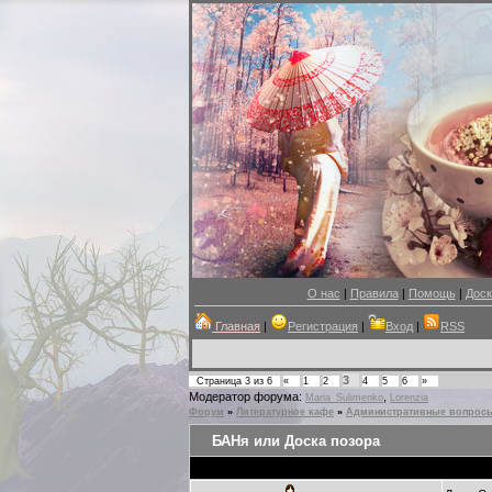
О нас
|
Правила
|
Помощь
|
Доск
Главная
|
Регистрация
|
Вход
|
RSS
3
Страница
3
из
6
«
1
2
4
5
6
»
Модератор форума:
,
Maria_Sulimenko
Lorenzia
Форум
»
Литературное кафе
»
Административные вопрос
БАНя или Доска позора