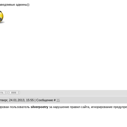
аведливые админы))
тверг, 24.01.2013, 15:55 | Сообщение #
35
ирован пользователь
silverpoetry
за нарушение правил сайта, игнорирование предупре