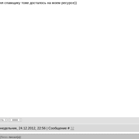
ня спамщику тоже досталось на моем ресурсе))
онедельник, 24.12.2012, 22:56 | Сообщение #
32
(
Ness
писал(а):