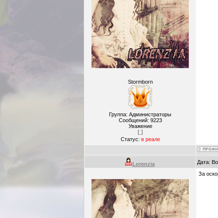
Stormborn
Группа: Администраторы
Сообщений:
9223
Уважение
[ ]
Статус:
в реале
Дата: В
Lorenzia
За оско