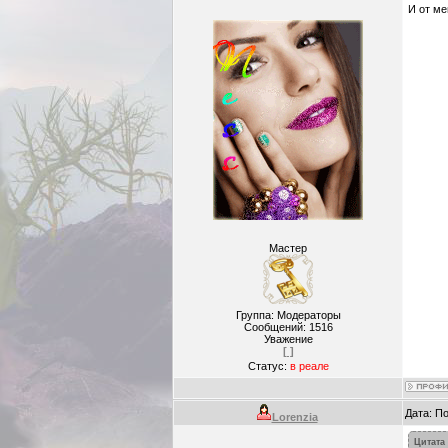
И от ме
Мастер
Группа: Модераторы
Сообщений:
1516
Уважение
[ ]
Статус:
в реале
Дата: П
Lorenzia
Цитата