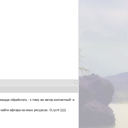
ищще обработать - к тому же автор контактный- и
айти афтара на иных ресурсах. О,гугл! )))))