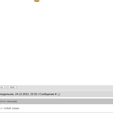
онедельник, 24.12.2012, 23:32 | Сообщение #
34
(
Ness
писал(а):
 с тобой злюки