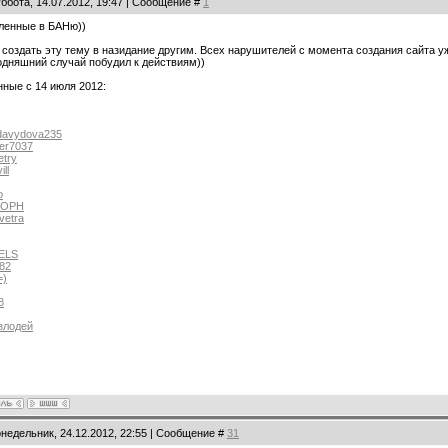
ббота, 14.07.2012, 19:47 | Сообщение #
1
ленные в БАНю))
создать эту тему в назидание другим. Всех нарушителей с момента создания сайта у
одняшний случай побудил к действиям))
ные с 14 июля 2012:
-davydova235
ler7037
etry
ll
o
SOPH
vetra
TELS
82
=)
8
злодей
онедельник, 24.12.2012, 22:55 | Сообщение #
31