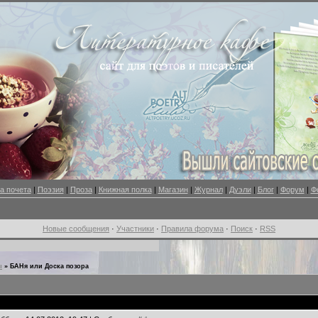
а почета
|
Поэзия
|
Проза
|
Книжная полка
|
Магазин
|
Журнал
|
Дуэли
|
Блог
|
Форум
|
Ф
Новые сообщения
·
Участники
·
Правила форума
·
Поиск
·
RSS
ы
»
БАНя или Доска позора