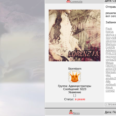
Дата: Су
Lorenzia
Отправ
решила 
вот сег
Забанен
Pauk
hotrus
gloriya
Storytel
silverpo
Markusvi
GpbI3b
Adelper
PHILO
neznost
verba25
Миша
[382]S
Stormborn
anton19
Магвай
glaz
anubis2
Allis
добрый
Группа: Администраторы
Rinuk
Сообщений:
9223
compl2
Уважение
[ ]
Статус:
в реале
Дата: П
Ness