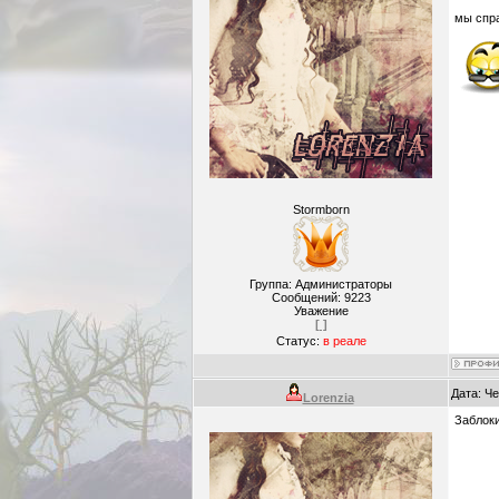
мы спр
Stormborn
Группа: Администраторы
Сообщений:
9223
Уважение
[ ]
Статус:
в реале
Дата: Че
Lorenzia
Заблок