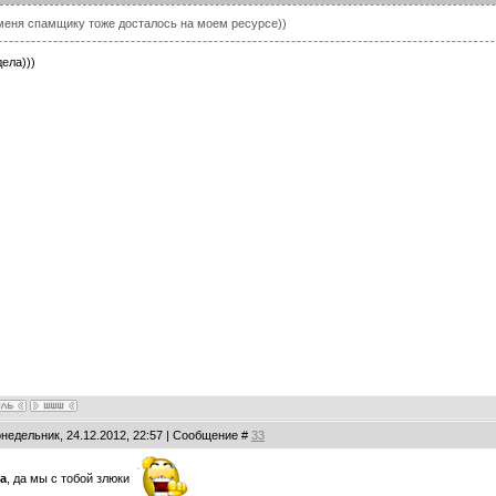
меня спамщику тоже досталось на моем ресурсе))
дела)))
онедельник, 24.12.2012, 22:57 | Сообщение #
33
ia
, да мы с тобой злюки