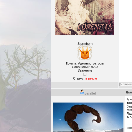
Stormborn
Группа: Администраторы
Сообщений:
9223
Уважение
[ ]
Статус:
в реале
Дат
parallel
А н
тол
бац!
Мих
Лад
А в
И ра