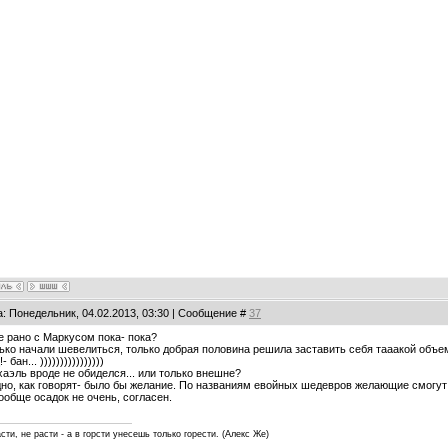
а: Понедельник, 04.02.2013, 03:30 | Сообщение #
37
е рано с Маркусом пока- пока?
ько начали шевелиться, только добрая половина решила заставить себя тааакой объем
- бан... ))))))))))))))))
аэль вроде не обиделся... или только внешне?
но, как говорят- было бы желание. По названиям евойных шедевров желающие смогут н
ообще осадок не очень, согласен.
сти, нe расти - а в горсти унесешь только горести. (Алекс Же)