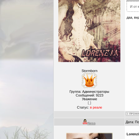
И от 
даа, ви
Stormborn
Группа: Администраторы
Сообщений:
9223
Уважение
[ ]
Статус:
в реале
Дата: П
Ness
Lorenz