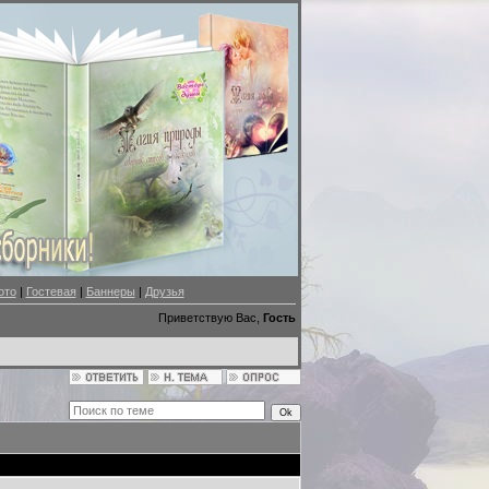
ото
|
Гостевая
|
Баннеры
|
Друзья
Приветствую Вас,
Гость