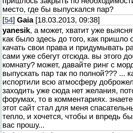
пришлось закрыть по необходимости
место, где бы выпускался пар?
[
54
]
Gaia
[18.03.2013, 09:38]
yanesik
, а может, хватит уже выясн
как было здесь до того, как пришло
качать свои права и придумывать 
сами уже сбегут отсюда. вы этого д
комнату? может, давайте ринг с мо
выпускать пар так по полной??? ... 
испортили всю атмосферу доброжела
заходить уже сюда нет желания, пот
форумах, то в комментариях. знаете, 
этот сайт стал для меня спасательн
тепло, и хочется, чтобы и впредь бы
вас прошу...