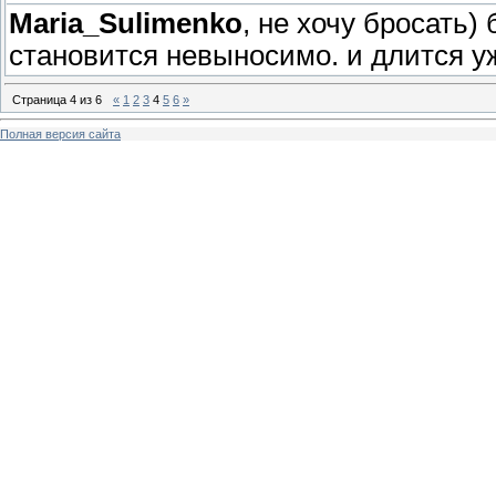
Maria_Sulimenko
, не хочу бросать)
становится невыносимо. и длится уж
Страница
4
из
6
«
1
2
3
4
5
6
»
Полная версия сайта