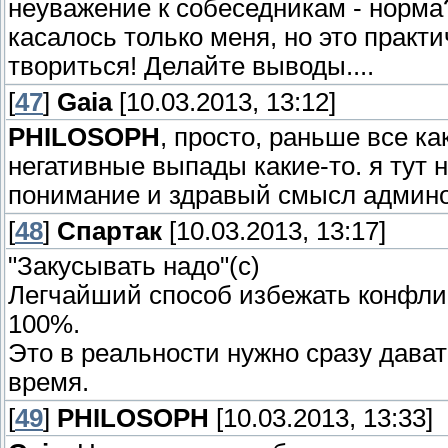
неуважение к собеседникам - норма?
касалось только меня, но это практ
твориться! Делайте выводы....
[
47
]
Gaia
[10.03.2013, 13:12]
PHILOSOPH
, просто, раньше все ка
негативные выпады какие-то. я тут 
понимание и здравый смысл админо
[
48
]
Спартак
[10.03.2013, 13:17]
"Закусывать надо"(с)
Легчайший способ избежать конфликт
100%.
Это в реальности нужно сразу дават
время.
[
49
]
PHILOSOPH
[10.03.2013, 13:33]