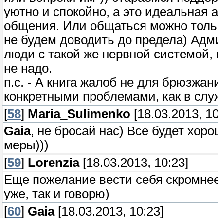
уютно и спокойно, а это идеальная 
общения. Или общаться можно толь
не будем доводить до предела) Адм
люди с такой же нервной системой, к
не надо.
п.с. - А книга жалоб не для брюзжа
конкретными проблемами, как в слу
[
58
]
Maria_Sulimenko
[18.03.2013, 10
Gaia
, не бросай нас) Все будет хор
меры)))
[
59
]
Lorenzia
[18.03.2013, 10:23]
Еще пожелание вести себя скромнее,
уже, так и говорю)
[
60
]
Gaia
[18.03.2013, 10:23]