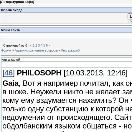
[
Литературное кафе
]
Форма входа
В
Ст
Меню сайта
Страница
4
из
6
«
1
2
3
4
5
6
»
Форум
»
Административные вопросы
»
Книга жалоб
Книга жалоб
[
46
]
PHILOSOPH
[10.03.2013, 12:46]
Gaia
, Вот я например почитал, как 
в шоке. Неужели никто не желает за
кому ему вздумается нахамить? Он
только одну субстанцию к которой не
недоумении от происходящего. Сайт
обдолбанским языком общаться - норм