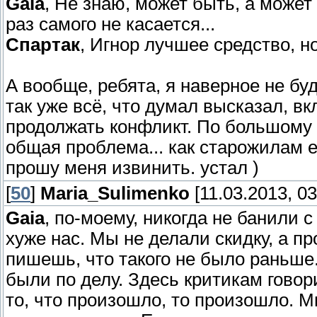
Gaia
, Не знаю, может быть, а может
раз самого не касается...
Спартак
, Игнор лучшее средство, но
А вообще, ребята, я наверное не бу
так уже всё, что думал высказал, в
продолжать конфликт. По большому 
общая проблема... как старожилам её
прошу меня извинить. устал )
[
50
]
Maria_Sulimenko
[11.03.2013, 03
Gaia
, по-моему, никогда не банили 
хуже нас. Мы не делали скидку, а 
пишешь, что такого не было раньше
были по делу. Здесь критикам говор
то, что произошло, то произошло. М