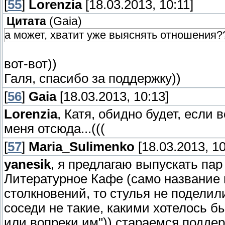
[
55
]
Lorenzia
[18.03.2013, 10:11]
Цитата
(
Gaia
)
а может, хватит уже выяснять отношения?
вот-вот))
Галя, спасибо за поддержку))
[
56
]
Gaia
[18.03.2013, 10:13]
Lorenzia
, Катя, обидно будет, если
меня отсюда...(((
[
57
]
Maria_Sulimenko
[18.03.2013, 10
yanesik
, я предлагаю выпускать пар 
Литературное Кафе (само название г
столкновений, то стулья не поделили
соседи не такие, какими хотелось б
или вопреки им")) стараемся подде