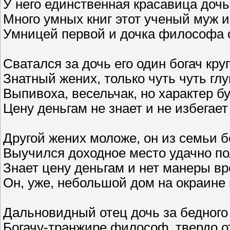
У него единственная красавица доч
Много умных книг этот ученый муж 
Умницей первой и дочка философа
Сватался за дочь его один богач кр
Знатный жених, только чуть чуть гл
Выпивоха, весельчак, но характер б
Цену деньгам не знает и не избегает
Другой жених моложе, он из семьи 
Выучился доходное место удачно п
Знает цену деньгам и нет манеры в
Он, уже, небольшой дом на окраине
Дальновидный отец дочь за бедного
Богачу-транжире философ, твердо о