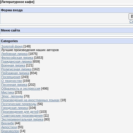
[
Литературное кафе
]
Форма входа
В
Ст
Меню сайта
Categories
Золотой фонд
[148]
Лучшие произведения наших авторов
Любовная лирика
[1875]
Философская лирика
[1653]
Гражданская лирика
[659]
Военная лирика
[121]
Религиозная лирика
[162]
Пейзажная лирика
[834]
Посвящения
[243]
О творчестве
[159]
Песенная лирика
[202]
Образность и экспрессия
[496]
Мистика
[232]
Эпос, легенды
[70]
Произведения на иностранных языках
[18]
Поэтические переводы
[56]
Городская лирика
[104]
Произведения для детей
[103]
Соавторские произведения
[11]
Экспериментальная лирика
[80]
Верлибр
[44]
Акростихи
[55]
Брахиколон
[14]