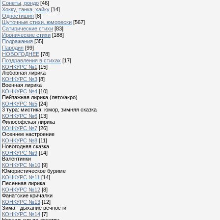
Сонеты, рондо
[46]
Хокку, танка, хайку
[14]
Одностишия
[8]
Шуточные стихи, юморески
[567]
Сатирические стихи
[83]
Иронические стихи
[188]
Подражания
[35]
Пародия
[99]
НОВОГОДНЕЕ
[78]
Поздравления в стихах
[17]
КОНКУРС №1
[15]
Любовная лирика
КОНКУРС №3
[8]
Военная лирика
КОНКУРС №4
[10]
Пейзажная лирика (лето/акро)
КОНКУРС №5
[24]
3 тура: мистика, юмор, зимняя сказка
КОНКУРС №6
[13]
Философская лирика
КОНКУРС №7
[26]
Осеннее настроение
КОНКУРС №8
[11]
Новогодняя сказка
КОНКУРС №9
[14]
Валентинки
КОНКУРС №10
[9]
Юмористическое буриме
КОНКУРС №11
[14]
Песенная лирика
КОНКУРС №12
[8]
Фанатские кричалки
КОНКУРС №13
[12]
Зима - дыхание вечности
КОНКУРС №14
[7]
Ностальгия по детству