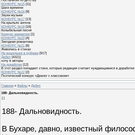
КОНКУРС №15
[11]
Шаги времени
КОНКУРС №16
[9]
Звуки музыки
КОНКУРС №17
[13]
На крыльях ангела
КОНКУРС №18
[16]
Колыбельная песня
Конкурс миниатюр
[1]
КОНКУРС №20
[4]
Звездная романтика
КОНКУРС №21
[6]
Живопись в стихах
Не вошедшее в рубрики
[917]
Дебют
[4321]
хочу в авторы
На доработке
[12]
В этот раздел попадают стихи, которые редакция считает нуждающимися в доработке
КОНКУРС №22
[2]
Поэтический конкурс «Диалог с классиком»
Главная
»
Файлы
»
Дебют
188- Дальновидность.
[ ]
188- Дальновидность.
В Бухаре, давно, известный филос