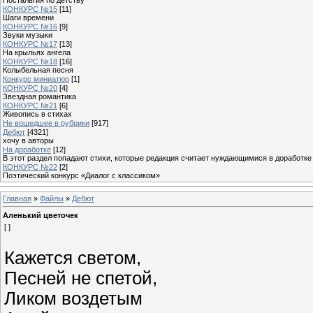
КОНКУРС №15
[11]
Шаги времени
КОНКУРС №16
[9]
Звуки музыки
КОНКУРС №17
[13]
На крыльях ангела
КОНКУРС №18
[16]
Колыбельная песня
Конкурс миниатюр
[1]
КОНКУРС №20
[4]
Звездная романтика
КОНКУРС №21
[6]
Живопись в стихах
Не вошедшее в рубрики
[917]
Дебют
[4321]
хочу в авторы
На доработке
[12]
В этот раздел попадают стихи, которые редакция считает нуждающимися в доработке
КОНКУРС №22
[2]
Поэтический конкурс «Диалог с классиком»
Главная
»
Файлы
»
Дебют
Аленький цветочек
[ ]
Кажется светом,
Песней не спетой,
Ликом воздетым