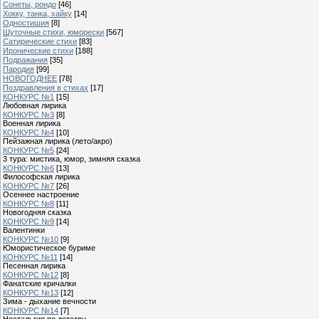
Сонеты, рондо
[46]
Хокку, танка, хайку
[14]
Одностишия
[8]
Шуточные стихи, юморески
[567]
Сатирические стихи
[83]
Иронические стихи
[188]
Подражания
[35]
Пародия
[99]
НОВОГОДНЕЕ
[78]
Поздравления в стихах
[17]
КОНКУРС №1
[15]
Любовная лирика
КОНКУРС №3
[8]
Военная лирика
КОНКУРС №4
[10]
Пейзажная лирика (лето/акро)
КОНКУРС №5
[24]
3 тура: мистика, юмор, зимняя сказка
КОНКУРС №6
[13]
Философская лирика
КОНКУРС №7
[26]
Осеннее настроение
КОНКУРС №8
[11]
Новогодняя сказка
КОНКУРС №9
[14]
Валентинки
КОНКУРС №10
[9]
Юмористическое буриме
КОНКУРС №11
[14]
Песенная лирика
КОНКУРС №12
[8]
Фанатские кричалки
КОНКУРС №13
[12]
Зима - дыхание вечности
КОНКУРС №14
[7]
Ностальгия по детству