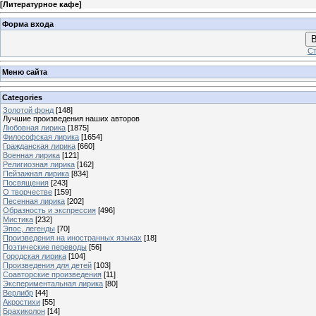
[
Литературное кафе
]
Форма входа
В
Ст
Меню сайта
Categories
Золотой фонд
[148]
Лучшие произведения наших авторов
Любовная лирика
[1875]
Философская лирика
[1654]
Гражданская лирика
[660]
Военная лирика
[121]
Религиозная лирика
[162]
Пейзажная лирика
[834]
Посвящения
[243]
О творчестве
[159]
Песенная лирика
[202]
Образность и экспрессия
[496]
Мистика
[232]
Эпос, легенды
[70]
Произведения на иностранных языках
[18]
Поэтические переводы
[56]
Городская лирика
[104]
Произведения для детей
[103]
Соавторские произведения
[11]
Экспериментальная лирика
[80]
Верлибр
[44]
Акростихи
[55]
Брахиколон
[14]