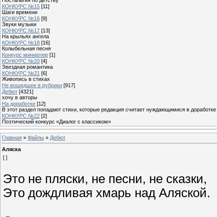
КОНКУРС №15
[11]
Шаги времени
КОНКУРС №16
[9]
Звуки музыки
КОНКУРС №17
[13]
На крыльях ангела
КОНКУРС №18
[16]
Колыбельная песня
Конкурс миниатюр
[1]
КОНКУРС №20
[4]
Звездная романтика
КОНКУРС №21
[6]
Живопись в стихах
Не вошедшее в рубрики
[917]
Дебют
[4321]
хочу в авторы
На доработке
[12]
В этот раздел попадают стихи, которые редакция считает нуждающимися в доработке
КОНКУРС №22
[2]
Поэтический конкурс «Диалог с классиком»
Главная
»
Файлы
»
Дебют
Аляска
[ ]
Это не пляски, не песни, не сказки,
Это дождливая хмарь над Аляской.