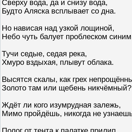
Сверху вода, да и снизу вода,
Будто Аляска всплывает со дна.
Но нависая над узкой лощиной,
Небо чуть балует проблеском синим
Тучи седые, седая река,
Хмуро вздыхая, плывут облака.
Высятся скалы, как грех непрощённ
Золото там или щебень никчёмный?
Ждёт ли кого изумрудная залежь,
Мимо пройдёшь, никогда не узнаешь
Полог от тента к палатке прилип.