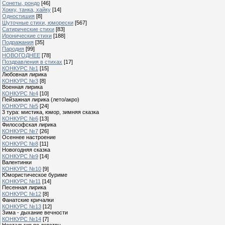
Сонеты, рондо
[46]
Хокку, танка, хайку
[14]
Одностишия
[8]
Шуточные стихи, юморески
[567]
Сатирические стихи
[83]
Иронические стихи
[188]
Подражания
[35]
Пародия
[99]
НОВОГОДНЕЕ
[78]
Поздравления в стихах
[17]
КОНКУРС №1
[15]
Любовная лирика
КОНКУРС №3
[8]
Военная лирика
КОНКУРС №4
[10]
Пейзажная лирика (лето/акро)
КОНКУРС №5
[24]
3 тура: мистика, юмор, зимняя сказка
КОНКУРС №6
[13]
Философская лирика
КОНКУРС №7
[26]
Осеннее настроение
КОНКУРС №8
[11]
Новогодняя сказка
КОНКУРС №9
[14]
Валентинки
КОНКУРС №10
[9]
Юмористическое буриме
КОНКУРС №11
[14]
Песенная лирика
КОНКУРС №12
[8]
Фанатские кричалки
КОНКУРС №13
[12]
Зима - дыхание вечности
КОНКУРС №14
[7]
Ностальгия по детству