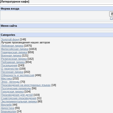
[
Литературное кафе
]
Форма входа
В
Ст
Меню сайта
Categories
Золотой фонд
[148]
Лучшие произведения наших авторов
Любовная лирика
[1875]
Философская лирика
[1653]
Гражданская лирика
[659]
Военная лирика
[121]
Религиозная лирика
[162]
Пейзажная лирика
[834]
Посвящения
[243]
О творчестве
[159]
Песенная лирика
[202]
Образность и экспрессия
[496]
Мистика
[232]
Эпос, легенды
[70]
Произведения на иностранных языках
[18]
Поэтические переводы
[56]
Городская лирика
[104]
Произведения для детей
[103]
Соавторские произведения
[11]
Экспериментальная лирика
[80]
Верлибр
[44]
Акростихи
[55]
Брахиколон
[14]