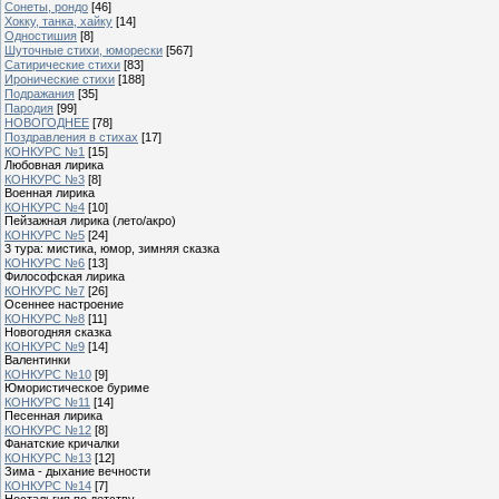
Сонеты, рондо
[46]
Хокку, танка, хайку
[14]
Одностишия
[8]
Шуточные стихи, юморески
[567]
Сатирические стихи
[83]
Иронические стихи
[188]
Подражания
[35]
Пародия
[99]
НОВОГОДНЕЕ
[78]
Поздравления в стихах
[17]
КОНКУРС №1
[15]
Любовная лирика
КОНКУРС №3
[8]
Военная лирика
КОНКУРС №4
[10]
Пейзажная лирика (лето/акро)
КОНКУРС №5
[24]
3 тура: мистика, юмор, зимняя сказка
КОНКУРС №6
[13]
Философская лирика
КОНКУРС №7
[26]
Осеннее настроение
КОНКУРС №8
[11]
Новогодняя сказка
КОНКУРС №9
[14]
Валентинки
КОНКУРС №10
[9]
Юмористическое буриме
КОНКУРС №11
[14]
Песенная лирика
КОНКУРС №12
[8]
Фанатские кричалки
КОНКУРС №13
[12]
Зима - дыхание вечности
КОНКУРС №14
[7]
Ностальгия по детству