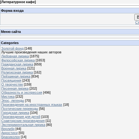
[
Литературное кафе
]
Форма входа
В
Ст
Меню сайта
Categories
Золотой фонд
[148]
Лучшие произведения наших авторов
Любовная лирика
[1875]
Философская лирика
[1653]
Гражданская лирика
[659]
Военная лирика
[121]
Религиозная лирика
[162]
Пейзажная лирика
[834]
Посвящения
[243]
О творчестве
[159]
Песенная лирика
[202]
Образность и экспрессия
[496]
Мистика
[232]
Эпос, легенды
[70]
Произведения на иностранных языках
[18]
Поэтические переводы
[56]
Городская лирика
[104]
Произведения для детей
[103]
Соавторские произведения
[11]
Экспериментальная лирика
[80]
Верлибр
[44]
Акростихи
[55]
Брахиколон
[14]