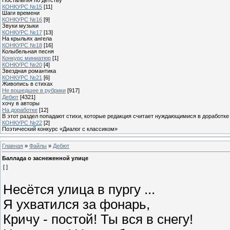
КОНКУРС №15
[11]
Шаги времени
КОНКУРС №16
[9]
Звуки музыки
КОНКУРС №17
[13]
На крыльях ангела
КОНКУРС №18
[16]
Колыбельная песня
Конкурс миниатюр
[1]
КОНКУРС №20
[4]
Звездная романтика
КОНКУРС №21
[6]
Живопись в стихах
Не вошедшее в рубрики
[917]
Дебют
[4321]
хочу в авторы
На доработке
[12]
В этот раздел попадают стихи, которые редакция считает нуждающимися в доработке
КОНКУРС №22
[2]
Поэтический конкурс «Диалог с классиком»
Главная
»
Файлы
»
Дебют
Баллада о заснеженной улице
[ ]
Несётся улица в пургу ...
Я ухватился за фонарь,
Кричу - постой! Ты вся в снегу!