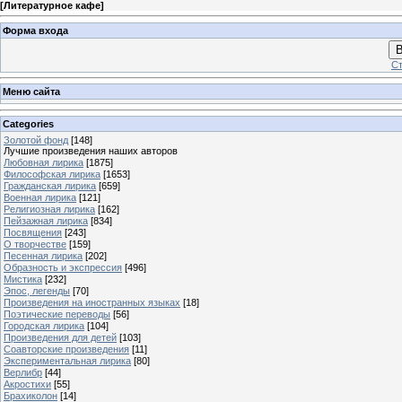
[
Литературное кафе
]
Форма входа
В
Ст
Меню сайта
Categories
Золотой фонд
[148]
Лучшие произведения наших авторов
Любовная лирика
[1875]
Философская лирика
[1653]
Гражданская лирика
[659]
Военная лирика
[121]
Религиозная лирика
[162]
Пейзажная лирика
[834]
Посвящения
[243]
О творчестве
[159]
Песенная лирика
[202]
Образность и экспрессия
[496]
Мистика
[232]
Эпос, легенды
[70]
Произведения на иностранных языках
[18]
Поэтические переводы
[56]
Городская лирика
[104]
Произведения для детей
[103]
Соавторские произведения
[11]
Экспериментальная лирика
[80]
Верлибр
[44]
Акростихи
[55]
Брахиколон
[14]