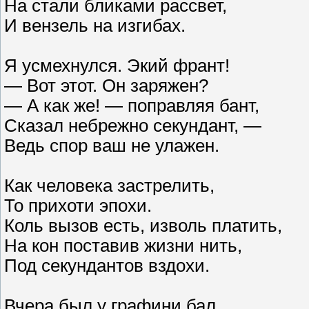
На стали бликами рассвет,
И вензель на изгибах.
Я усмехнулся. Экий франт!
— Вот этот. Он заряжен?
— А как же! — поправляя бант,
Сказал небрежно секундант, —
Ведь спор ваш не улажен.
Как человека застрелить,
То прихоти эпохи.
Коль вызов есть, изволь платить,
На кон поставив жизни нить,
Под секундантов вздохи.
Вчера был у графини бал.