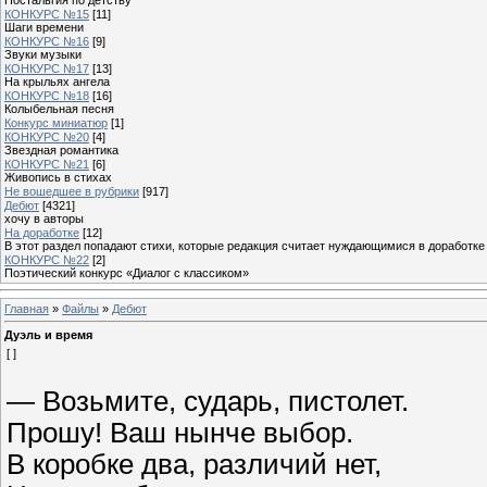
КОНКУРС №15
[11]
Шаги времени
КОНКУРС №16
[9]
Звуки музыки
КОНКУРС №17
[13]
На крыльях ангела
КОНКУРС №18
[16]
Колыбельная песня
Конкурс миниатюр
[1]
КОНКУРС №20
[4]
Звездная романтика
КОНКУРС №21
[6]
Живопись в стихах
Не вошедшее в рубрики
[917]
Дебют
[4321]
хочу в авторы
На доработке
[12]
В этот раздел попадают стихи, которые редакция считает нуждающимися в доработке
КОНКУРС №22
[2]
Поэтический конкурс «Диалог с классиком»
Главная
»
Файлы
»
Дебют
Дуэль и время
[ ]
— Возьмите, сударь, пистолет.
Прошу! Ваш нынче выбор.
В коробке два, различий нет,