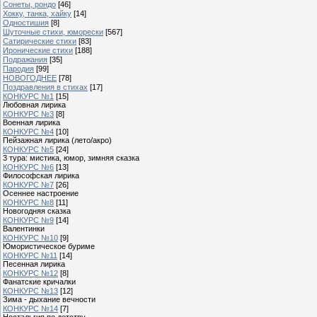
Сонеты, рондо
[46]
Хокку, танка, хайку
[14]
Одностишия
[8]
Шуточные стихи, юморески
[567]
Сатирические стихи
[83]
Иронические стихи
[188]
Подражания
[35]
Пародия
[99]
НОВОГОДНЕЕ
[78]
Поздравления в стихах
[17]
КОНКУРС №1
[15]
Любовная лирика
КОНКУРС №3
[8]
Военная лирика
КОНКУРС №4
[10]
Пейзажная лирика (лето/акро)
КОНКУРС №5
[24]
3 тура: мистика, юмор, зимняя сказка
КОНКУРС №6
[13]
Философская лирика
КОНКУРС №7
[26]
Осеннее настроение
КОНКУРС №8
[11]
Новогодняя сказка
КОНКУРС №9
[14]
Валентинки
КОНКУРС №10
[9]
Юмористическое буриме
КОНКУРС №11
[14]
Песенная лирика
КОНКУРС №12
[8]
Фанатские кричалки
КОНКУРС №13
[12]
Зима - дыхание вечности
КОНКУРС №14
[7]
Ностальгия по детству