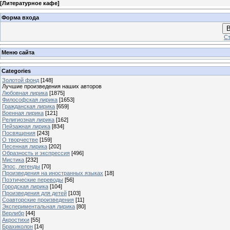
[
Литературное кафе
]
Форма входа
В
Ст
Меню сайта
Categories
Золотой фонд
[148]
Лучшие произведения наших авторов
Любовная лирика
[1875]
Философская лирика
[1653]
Гражданская лирика
[659]
Военная лирика
[121]
Религиозная лирика
[162]
Пейзажная лирика
[834]
Посвящения
[243]
О творчестве
[159]
Песенная лирика
[202]
Образность и экспрессия
[496]
Мистика
[232]
Эпос, легенды
[70]
Произведения на иностранных языках
[18]
Поэтические переводы
[56]
Городская лирика
[104]
Произведения для детей
[103]
Соавторские произведения
[11]
Экспериментальная лирика
[80]
Верлибр
[44]
Акростихи
[55]
Брахиколон
[14]