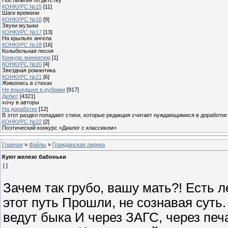
КОНКУРС №15
[11]
Шаги времени
КОНКУРС №16
[9]
Звуки музыки
КОНКУРС №17
[13]
На крыльях ангела
КОНКУРС №18
[16]
Колыбельная песня
Конкурс миниатюр
[1]
КОНКУРС №20
[4]
Звездная романтика
КОНКУРС №21
[6]
Живопись в стихах
Не вошедшее в рубрики
[917]
Дебют
[4321]
хочу в авторы
На доработке
[12]
В этот раздел попадают стихи, которые редакция считает нуждающимися в доработке
КОНКУРС №22
[2]
Поэтический конкурс «Диалог с классиком»
Главная
»
Файлы
»
Гражданская лирика
Куют железо бабоньки
[ ]
Зачем так грубо, вашу мать?! Есть л
этот путь Прошли, не сознавая суть
ведут быка И через ЗАГС, через печ