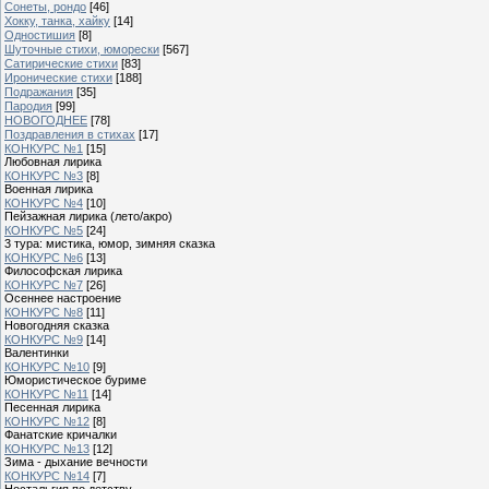
Сонеты, рондо
[46]
Хокку, танка, хайку
[14]
Одностишия
[8]
Шуточные стихи, юморески
[567]
Сатирические стихи
[83]
Иронические стихи
[188]
Подражания
[35]
Пародия
[99]
НОВОГОДНЕЕ
[78]
Поздравления в стихах
[17]
КОНКУРС №1
[15]
Любовная лирика
КОНКУРС №3
[8]
Военная лирика
КОНКУРС №4
[10]
Пейзажная лирика (лето/акро)
КОНКУРС №5
[24]
3 тура: мистика, юмор, зимняя сказка
КОНКУРС №6
[13]
Философская лирика
КОНКУРС №7
[26]
Осеннее настроение
КОНКУРС №8
[11]
Новогодняя сказка
КОНКУРС №9
[14]
Валентинки
КОНКУРС №10
[9]
Юмористическое буриме
КОНКУРС №11
[14]
Песенная лирика
КОНКУРС №12
[8]
Фанатские кричалки
КОНКУРС №13
[12]
Зима - дыхание вечности
КОНКУРС №14
[7]
Ностальгия по детству