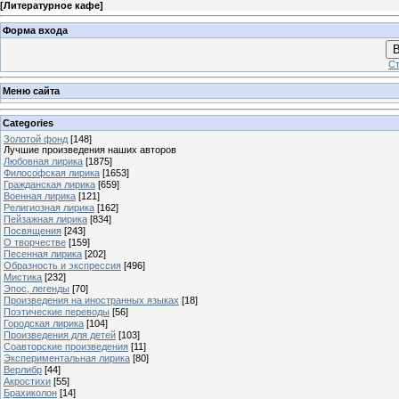
[
Литературное кафе
]
Форма входа
В
Ст
Меню сайта
Categories
Золотой фонд
[148]
Лучшие произведения наших авторов
Любовная лирика
[1875]
Философская лирика
[1653]
Гражданская лирика
[659]
Военная лирика
[121]
Религиозная лирика
[162]
Пейзажная лирика
[834]
Посвящения
[243]
О творчестве
[159]
Песенная лирика
[202]
Образность и экспрессия
[496]
Мистика
[232]
Эпос, легенды
[70]
Произведения на иностранных языках
[18]
Поэтические переводы
[56]
Городская лирика
[104]
Произведения для детей
[103]
Соавторские произведения
[11]
Экспериментальная лирика
[80]
Верлибр
[44]
Акростихи
[55]
Брахиколон
[14]