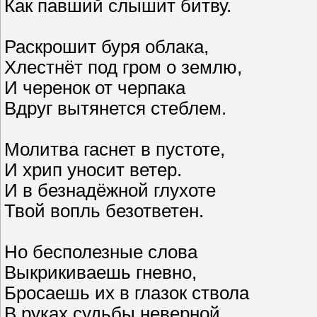
Как павший слышит битву.
Раскрошит буря облака,
Хлестнёт под гром о землю,
И черенок от черпака
Вдруг вытянется стеблем.
Молитва гаснет в пустоте,
И хрип уносит ветер.
И в безнадёжной глухоте
Твой вопль безответен.
Но бесполезные слова
Выкрикиваешь гневно,
Бросаешь их в глазок ствола
В руках судьбы неверной.