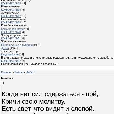
КОНКУРС №15
[11]
Шаги времени
КОНКУРС №16
[9]
Звуки музыки
КОНКУРС №17
[13]
На крыльях ангела
КОНКУРС №18
[16]
Колыбельная песня
Конкурс миниатюр
[1]
КОНКУРС №20
[4]
Звездная романтика
КОНКУРС №21
[6]
Живопись в стихах
Не вошедшее в рубрики
[917]
Дебют
[4321]
хочу в авторы
На доработке
[12]
В этот раздел попадают стихи, которые редакция считает нуждающимися в доработке
КОНКУРС №22
[2]
Поэтический конкурс «Диалог с классиком»
Главная
»
Файлы
»
Дебют
Молитва
[ ]
Когда нет сил сдержаться - пой,
Кричи свою молитву.
Есть свет, что видит и слепой.