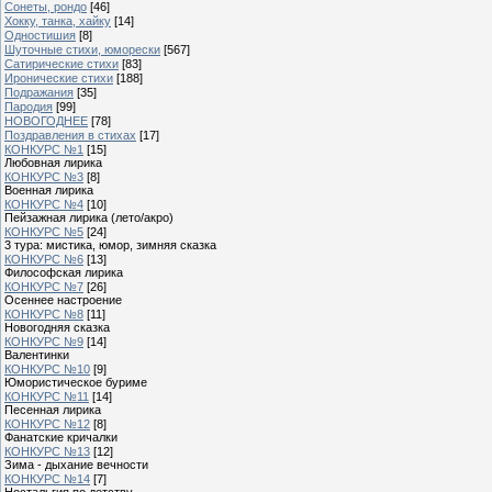
Сонеты, рондо
[46]
Хокку, танка, хайку
[14]
Одностишия
[8]
Шуточные стихи, юморески
[567]
Сатирические стихи
[83]
Иронические стихи
[188]
Подражания
[35]
Пародия
[99]
НОВОГОДНЕЕ
[78]
Поздравления в стихах
[17]
КОНКУРС №1
[15]
Любовная лирика
КОНКУРС №3
[8]
Военная лирика
КОНКУРС №4
[10]
Пейзажная лирика (лето/акро)
КОНКУРС №5
[24]
3 тура: мистика, юмор, зимняя сказка
КОНКУРС №6
[13]
Философская лирика
КОНКУРС №7
[26]
Осеннее настроение
КОНКУРС №8
[11]
Новогодняя сказка
КОНКУРС №9
[14]
Валентинки
КОНКУРС №10
[9]
Юмористическое буриме
КОНКУРС №11
[14]
Песенная лирика
КОНКУРС №12
[8]
Фанатские кричалки
КОНКУРС №13
[12]
Зима - дыхание вечности
КОНКУРС №14
[7]
Ностальгия по детству