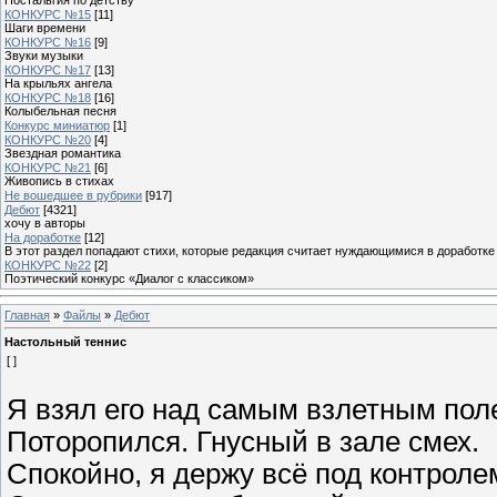
КОНКУРС №15
[11]
Шаги времени
КОНКУРС №16
[9]
Звуки музыки
КОНКУРС №17
[13]
На крыльях ангела
КОНКУРС №18
[16]
Колыбельная песня
Конкурс миниатюр
[1]
КОНКУРС №20
[4]
Звездная романтика
КОНКУРС №21
[6]
Живопись в стихах
Не вошедшее в рубрики
[917]
Дебют
[4321]
хочу в авторы
На доработке
[12]
В этот раздел попадают стихи, которые редакция считает нуждающимися в доработке
КОНКУРС №22
[2]
Поэтический конкурс «Диалог с классиком»
Главная
»
Файлы
»
Дебют
Настольный теннис
[ ]
Я взял его над самым взлетным пол
Поторопился. Гнусный в зале смех.
Спокойно, я держу всё под контроле