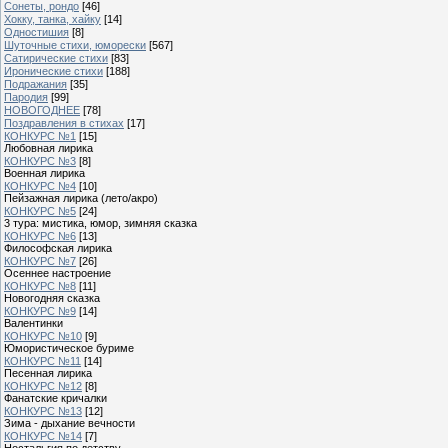
Сонеты, рондо
[46]
Хокку, танка, хайку
[14]
Одностишия
[8]
Шуточные стихи, юморески
[567]
Сатирические стихи
[83]
Иронические стихи
[188]
Подражания
[35]
Пародия
[99]
НОВОГОДНЕЕ
[78]
Поздравления в стихах
[17]
КОНКУРС №1
[15]
Любовная лирика
КОНКУРС №3
[8]
Военная лирика
КОНКУРС №4
[10]
Пейзажная лирика (лето/акро)
КОНКУРС №5
[24]
3 тура: мистика, юмор, зимняя сказка
КОНКУРС №6
[13]
Философская лирика
КОНКУРС №7
[26]
Осеннее настроение
КОНКУРС №8
[11]
Новогодняя сказка
КОНКУРС №9
[14]
Валентинки
КОНКУРС №10
[9]
Юмористическое буриме
КОНКУРС №11
[14]
Песенная лирика
КОНКУРС №12
[8]
Фанатские кричалки
КОНКУРС №13
[12]
Зима - дыхание вечности
КОНКУРС №14
[7]
Ностальгия по детству