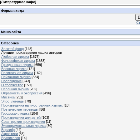
[
Литературное кафе
]
Форма входа
В
Ст
Меню сайта
Categories
Золотой фонд
[148]
Лучшие произведения наших авторов
Любовная лирика
[1875]
Философская лирика
[1653]
Гражданская лирика
[659]
Военная лирика
[121]
Религиозная лирика
[162]
Пейзажная лирика
[834]
Посвящения
[243]
О творчестве
[159]
Песенная лирика
[202]
Образность и экспрессия
[496]
Мистика
[232]
Эпос, легенды
[70]
Произведения на иностранных языках
[18]
Поэтические переводы
[56]
Городская лирика
[104]
Произведения для детей
[103]
Соавторские произведения
[11]
Экспериментальная лирика
[80]
Верлибр
[44]
Акростихи
[55]
Брахиколон
[14]