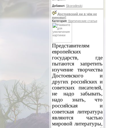
Добавил:
Skorodinski
Достоевский ни в чём не
виноват!
Категория:
Критические статьи
Представителям
европейских
государств, где
пытаются запретить
изучение творчества
Достоевского и
других российских и
советских писателей,
не надо забывать,
надо знать, что
российская и
советская литература
являются частью
мировой литературы,