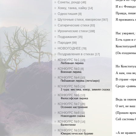
Сонеты, рондо
[46]
И я с Фемидо
Хокку, танка, хайку
[14]
Правда, пише
Одностишия
[8]
Шуточные стихи, юморески
Я признаюсь п
[567]
Сатирические стихи
[83]
Иронические стихи
[188]
Нас укоряют,
Подражания
[35]
Есть один в с
Пародия
[99]
Конституцией
НОВОГОДНЕЕ
[78]
(Ок ехидненьк
Поздравления в стихах
[17]
КОНКУРС №1
[15]
Любовная лирика
Но Конституц
КОНКУРС №3
[8]
Военная лирика
А нам, она ве
КОНКУРС №4
[10]
В стране «пра
Пейзажная лирика (лето/акро)
КОНКУРС №5
Среди «равны
[24]
3 тура: мистика, юмор, зимняя сказка
КОНКУРС №6
[13]
Философская лирика
Ведь за окно
КОНКУРС №7
[26]
О нет, не ваш
Осеннее настроение
КОНКУРС №8
(Пришло врем
[11]
Новогодняя сказка
Сей системы 
КОНКУРС №9
[14]
Валентинки
КОНКУРС №10
[9]
«А не нравитс
Юмористическое буриме