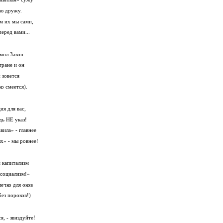
ю дружу.
м их мы сами,
еред вами...
 мол Закон
тране и он
 зовется
о смеется).
ия для вас,
дь НЕ указ!
вила» - главнее
х» - мы ровнее!
м капитализм
 социализм!»
ечко для оков
без пороков!)
я, - звиздуйте!