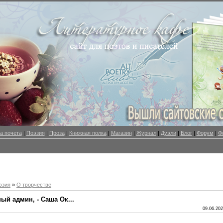
а почета
|
Поэзия
|
Проза
|
Книжная полка
|
Магазин
|
Журнал
|
Дуэли
|
Блог
|
Форум
|
Ф
эзия
»
О творчестве
ый админ, - Саша Ок...
09.06.202