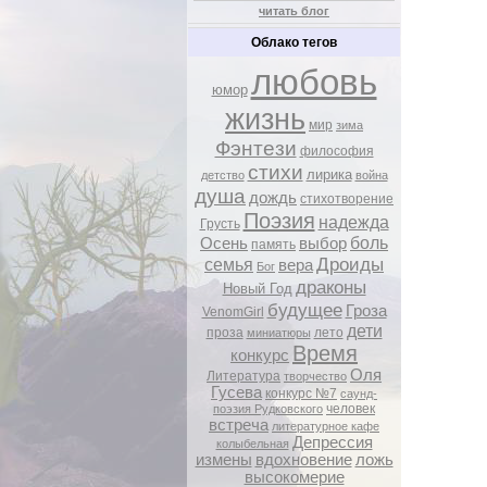
читать блог
Облако тегов
любовь
юмор
жизнь
мир
зима
Фэнтези
философия
стихи
лирика
детство
война
душа
дождь
стихотворение
Поэзия
надежда
Грусть
боль
Осень
выбор
память
Дроиды
семья
вера
Бог
драконы
Новый Год
будущее
Гроза
VenomGirl
дети
проза
лето
миниатюры
Время
конкурс
Оля
Литература
творчество
Гусева
конкурс №7
саунд-
человек
поэзия Рудковского
встреча
литературное кафе
Депрессия
колыбельная
измены
вдохновение
ложь
высокомерие