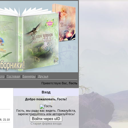
ото
|
Гостевая
|
Баннеры
|
Друзья
Приветствую Вас,
Гость
Вход
Добро пожаловать, Гость!
Гость, мы рады вас видеть. Пожалуйста,
зарегистрируйтесь или авторизуйтесь!
Войти через uID
6, 21:10
Старая форма входа