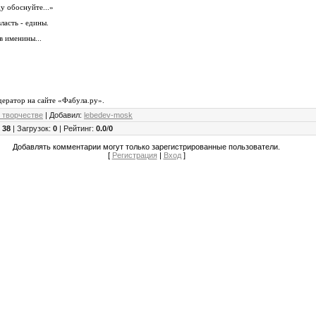
у обоснуйте...»
власть - едины.
в именины...
дератор на сайте «Фабула.ру».
 творчестве
|
Добавил
:
lebedev-mosk
:
38
|
Загрузок
:
0
|
Рейтинг
:
0.0
/
0
Добавлять комментарии могут только зарегистрированные пользователи.
[
Регистрация
|
Вход
]