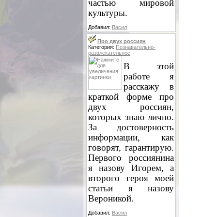
частью мировой
культуры.
Добавил:
Васил
Про двух россиян
Категория:
Познавательно-
развлекательное
В этой
работе я
расскажу в
краткой форме про
двух россиян,
которых знаю лично.
За достоверность
информации, как
говорят, гарантирую.
Первого россиянина
я назову Игорем, а
второго героя моей
статьи я назову
Вероникой.
Добавил:
Васил