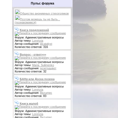
Пульс форума
Общество анонимных стихоголиков
Поэтом можешь ты не быть...
(познакомимся)
Книга предложений
Форум: Административные вопросы
Автор темы:
Lorenzia
Автор сообщения:
idcatalyst
Количество ответов: 316
Вопрос - ответ>>>
Форум: Административные вопросы
Автор темы:
Maria_Sulimenko
Автор сообщения:
розеткацвет
Количество ответов: 32
БАНя или Доска позора
Форум: Административные вопросы
Автор темы:
Lorenzia
Автор сообщения:
Bezumec
Количество ответов: 83
Книга жалоб
Форум: Административные вопросы
Автор темы:
Lorenzia
Автор сообщения:
Bezumec