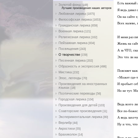
Есть важный 
Золотой фонд
[148]
Лучшие произведения наших авторов
Я ведь давал с
Любовная лирика
[1875]
Он на сайте х
Философская лирика
[1653]
Всех налево, 
Гражданская лирика
[659]
Военная лирика
[121]
Религиозная лирика
И меня раз пя
[162]
Пейзажная лирика
[834]
Жизнь на сай
Посвящения
[243]
А за ЧТО, ск
О творчестве
[159]
Это что ли 
Песенная лирика
[202]
Образность и экспрессия
[496]
Поясняет важ
Мистика
[232]
«Может где-т
Эпос, легенды
[70]
Произведения на иностранных
И пробьет се
языках
[18]
Но не тут. Мо
Поэтические переводы
[56]
Городская лирика
[104]
Ведь всего л
Произведения для детей
[103]
Соавторские произведения
Все по-божеск
[11]
Экспериментальная лирика
[80]
А ведь захочу
Верлибр
[44]
Ну и что, что
Акростихи
[55]
Брахиколон
[14]
Ведь я по «п