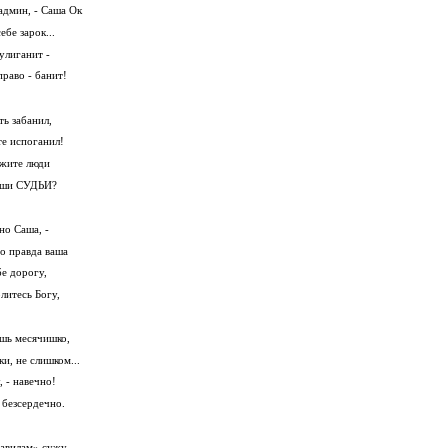
админ, - Саша Ок
ебе зарок...
улиганит -
право - банит!
ть забанил,
те испоганил!
ажите люди
наши СУДЬИ?
но Саша, -
о правда ваша
бе дорогу,
литесь Богу,
ишь месячишко,
и, не слишком...
, - навечно!
 безсердечно.
равилам» сужу