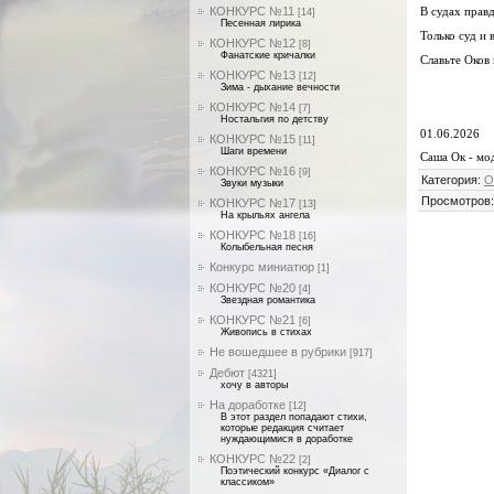
КОНКУРС №11
В судах правд
[14]
Песенная лирика
Только суд и 
КОНКУРС №12
[8]
Фанатские кричалки
Славьте Оков 
КОНКУРС №13
[12]
Зима - дыхание вечности
КОНКУРС №14
[7]
Ностальгия по детству
01.06.2026
КОНКУРС №15
[11]
Шаги времени
Саша Ок - мо
КОНКУРС №16
[9]
Категория
:
О
Звуки музыки
Просмотров
КОНКУРС №17
[13]
На крыльях ангела
КОНКУРС №18
[16]
Колыбельная песня
Конкурс миниатюр
[1]
КОНКУРС №20
[4]
Звездная романтика
КОНКУРС №21
[6]
Живопись в стихах
Не вошедшее в рубрики
[917]
Дебют
[4321]
хочу в авторы
На доработке
[12]
В этот раздел попадают стихи,
которые редакция считает
нуждающимися в доработке
КОНКУРС №22
[2]
Поэтический конкурс «Диалог с
классиком»