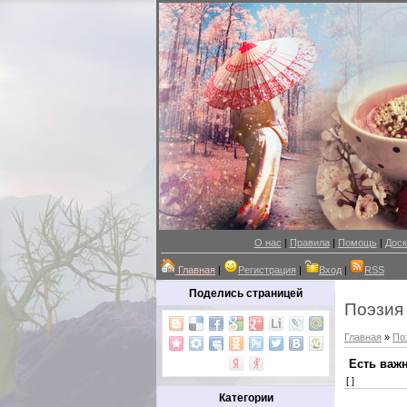
О нас
|
Правила
|
Помощь
|
Доск
Главная
|
Регистрация
|
Вход
|
RSS
Поделись страницей
Поэзия
Главная
»
По
Есть важн
[ ]
Категории