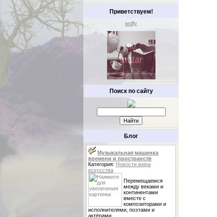
Приветствуем!
wolfy
Поиск по сайту
Блог
Музыкальная машинка
времени и пространств
Категория:
Новости мира
искусства
Перемещаемся
между веками и
континентами
вместе с
композиторами и
исполнителями, поэтами и
актёрами