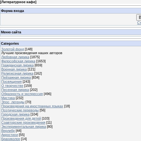
[
Литературное кафе
]
Форма входа
В
Ст
Меню сайта
Categories
Золотой фонд
[148]
Лучшие произведения наших авторов
Любовная лирика
[1875]
Философская лирика
[1653]
Гражданская лирика
[659]
Военная лирика
[121]
Религиозная лирика
[162]
Пейзажная лирика
[834]
Посвящения
[243]
О творчестве
[159]
Песенная лирика
[202]
Образность и экспрессия
[496]
Мистика
[232]
Эпос, легенды
[70]
Произведения на иностранных языках
[18]
Поэтические переводы
[56]
Городская лирика
[104]
Произведения для детей
[103]
Соавторские произведения
[11]
Экспериментальная лирика
[80]
Верлибр
[44]
Акростихи
[55]
Брахиколон
[14]