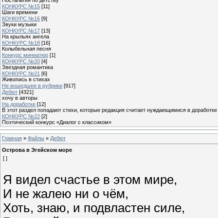
КОНКУРС №15
[11]
Шаги времени
КОНКУРС №16
[9]
Звуки музыки
КОНКУРС №17
[13]
На крыльях ангела
КОНКУРС №18
[16]
Колыбельная песня
Конкурс миниатюр
[1]
КОНКУРС №20
[4]
Звездная романтика
КОНКУРС №21
[6]
Живопись в стихах
Не вошедшее в рубрики
[917]
Дебют
[4321]
хочу в авторы
На доработке
[12]
В этот раздел попадают стихи, которые редакция считает нуждающимися в доработке
КОНКУРС №22
[2]
Поэтический конкурс «Диалог с классиком»
Главная
»
Файлы
»
Дебют
Острова в Эгейском море
[ ]
Я видел счастье в этом мире,
И не жалею ни о чём,
Хоть, знаю, и подвластен силе,