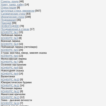
Сонеты, рондо
[46]
Хокку, танка, хайку
[14]
Одностишия
[8]
Шуточные стихи, юморески
[567]
Сатирические стихи
[83]
Иронические стихи
[188]
Подражания
[35]
Пародия
[99]
НОВОГОДНЕЕ
[78]
Поздравления в стихах
[17]
КОНКУРС №1
[15]
Любовная лирика
КОНКУРС №3
[8]
Военная лирика
КОНКУРС №4
[10]
Пейзажная лирика (лето/акро)
КОНКУРС №5
[24]
3 тура: мистика, юмор, зимняя сказка
КОНКУРС №6
[13]
Философская лирика
КОНКУРС №7
[26]
Осеннее настроение
КОНКУРС №8
[11]
Новогодняя сказка
КОНКУРС №9
[14]
Валентинки
КОНКУРС №10
[9]
Юмористическое буриме
КОНКУРС №11
[14]
Песенная лирика
КОНКУРС №12
[8]
Фанатские кричалки
КОНКУРС №13
[12]
Зима - дыхание вечности
КОНКУРС №14
[7]
Ностальгия по детству