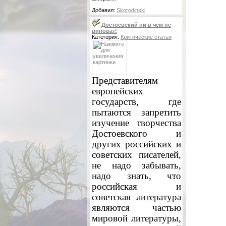
Добавил:
Skorodinski
Достоевский ни в чём не
виноват!
Категория:
Критические статьи
Представителям
европейских
государств, где
пытаются запретить
изучение творчества
Достоевского и
других российских и
советских писателей,
не надо забывать,
надо знать, что
российская и
советская литература
являются частью
мировой литературы,