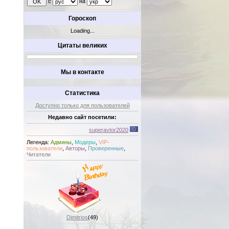
с
на
Гороскоп
Loading...
Цитаты великих
Мы в контакте
Статистика
Доступно только для пользователей
Недавно сайт посетили:
superavtor2020
Легенда:
Админы
,
Модеры
,
VIP-
пользователи
,
Авторы
,
Проверенные
,
Читатели
Dimitrios
(49)