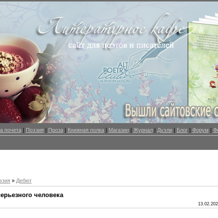
а почета
|
Поэзия
|
Проза
|
Книжная полка
|
Магазин
|
Журнал
|
Дуэли
|
Блог
|
Форум
|
Ф
эзия
»
Дебют
серьезного человека
13.02.202