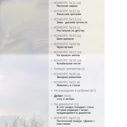
КОНКУРС №11
[14]
Песенная лирика
КОНКУРС №12
[8]
Фанатские кричалки
КОНКУРС №13
[12]
Зима - дыхание вечности
КОНКУРС №14
[7]
Ностальгия по детству
КОНКУРС №15
[11]
Шаги времени
КОНКУРС №16
[9]
Звуки музыки
КОНКУРС №17
[13]
На крыльях ангела
КОНКУРС №18
[16]
Колыбельная песня
Конкурс миниатюр
[1]
КОНКУРС №20
[4]
Звездная романтика
КОНКУРС №21
[6]
Живопись в стихах
Не вошедшее в рубрики
[917]
Дебют
[4321]
хочу в авторы
На доработке
[12]
В этот раздел попадают стихи,
которые редакция считает
нуждающимися в доработке
КОНКУРС №22
[2]
Поэтический конкурс «Диалог с
классиком»