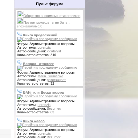
Пульс форума
Общество анонимных стихоголиков
Поэтом можешь ты не быть...
(познакомимся)
Книга предложений
Форум: Административные вопросы
Автор темы:
Lorenzia
Автор сообщения:
idcatalyst
Количество ответов: 316
Вопрос - ответ>>>
Форум: Административные вопросы
Автор темы:
Maria_Sulimenko
Автор сообщения:
розеткацвет
Количество ответов: 32
БАНя или Доска позора
Форум: Административные вопросы
Автор темы:
Lorenzia
Автор сообщения:
Bezumec
Количество ответов: 83
Книга жалоб
Форум: Административные вопросы
Автор темы:
Lorenzia
Автор сообщения:
Bezumec