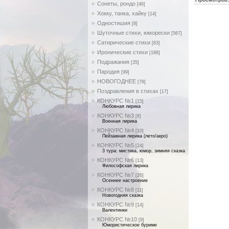
Сонеты, рондо
[46]
Хокку, танка, хайку
[14]
Одностишия
[8]
Шуточные стихи, юморески
[567]
Сатирические стихи
[83]
Иронические стихи
[188]
Подражания
[35]
Пародия
[99]
НОВОГОДНЕЕ
[78]
Поздравления в стихах
[17]
КОНКУРС №1
[15]
Любовная лирика
КОНКУРС №3
[8]
Военная лирика
КОНКУРС №4
[10]
Пейзажная лирика (лето/акро)
КОНКУРС №5
[24]
3 тура: мистика, юмор, зимняя сказка
КОНКУРС №6
[13]
Философская лирика
КОНКУРС №7
[26]
Осеннее настроение
КОНКУРС №8
[11]
Новогодняя сказка
КОНКУРС №9
[14]
Валентинки
КОНКУРС №10
[9]
Юмористическое буриме