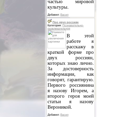
частью мировой
культуры.
Добавил:
Васил
Про двух россиян
Категория:
Познавательно-
развлекательное
В этой
работе я
расскажу в
краткой форме про
двух россиян,
которых знаю лично.
За достоверность
информации, как
говорят, гарантирую.
Первого россиянина
я назову Игорем, а
второго героя моей
статьи я назову
Вероникой.
Добавил:
Васил