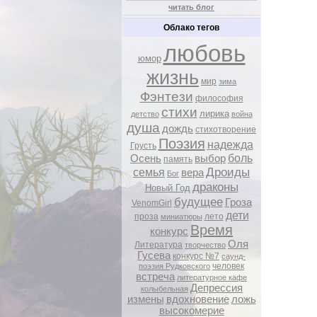
читать блог
Облако тегов
любовь
юмор
жизнь
мир
зима
Фэнтези
философия
стихи
лирика
детство
война
душа
дождь
стихотворение
Поэзия
надежда
Грусть
боль
Осень
выбор
память
Дроиды
семья
вера
Бог
драконы
Новый Год
будущее
Гроза
VenomGirl
дети
проза
лето
миниатюры
Время
конкурс
Оля
Литература
творчество
Гусева
конкурс №7
саунд-
человек
поэзия Рудковского
встреча
литературное кафе
Депрессия
колыбельная
измены
вдохновение
ложь
высокомерие