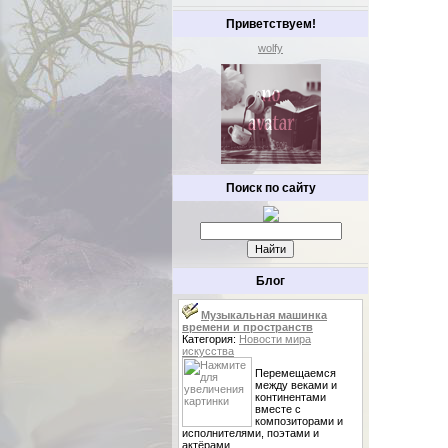
Приветствуем!
wolfy
Поиск по сайту
Блог
Музыкальная машинка
времени и пространств
Категория:
Новости мира
искусства
Перемещаемся
между веками и
континентами
вместе с
композиторами и
исполнителями, поэтами и
актёрами