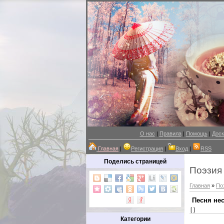
О нас
|
Правила
|
Помощь
|
Доск
Главная
|
Регистрация
|
Вход
|
RSS
Поделись страницей
Поэзия
Главная
»
По
Песня не
[ ]
Категории