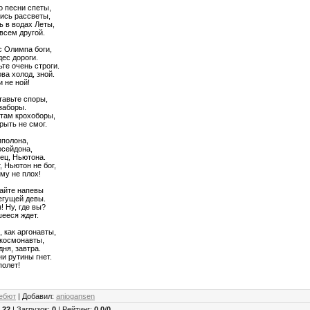
то песни спеты,
лись рассветы,
ь в водах Леты,
овсем другой.
с Олимпа боги,
ес дороги.
ьте очень строги.
ва холод, зной.
и не ной!
тавьте споры,
 заборы.
 там крохоборы,
крыть не смог.
пполона,
осейдона,
ец, Ньютона.
, Ньютон не бог,
му не плох!
айте напевы
егущей девы.
 Ну, где вы?
ееся ждет.
, как аргонавты,
 космонавты,
дня, завтра.
и рутины гнет.
полет!
ебют
|
Добавил
:
aniogansen
:
22
|
Загрузок
:
0
|
Рейтинг
:
0.0
/
0