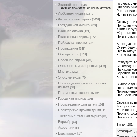
то сказал, ч
Золотой фонд
[148]
Что закончи
Лучшие произведения наших авторов
Растворилис
Любовная лирика
[1875]
И, что век с
Философская лирика
[1653]
Спать ушли 
Гражданская лирика
Но полны чуд
[659]
К ним не буд
Военная лирика
[121]
Ждет нас сно
Ноги в руки, 
Религиозная лирика
[162]
Пейзажная лирика
[834]
В городах ос
Суету, беду,
Посвящения
[243]
Пусть живут
О творчестве
[159]
Кто глаза от
Песенная лирика
[202]
Разбудите А
Образность и экспрессия
Артемиду, П
[496]
На худой кон
Мистика
[232]
Впрочем, нет
Хоть по-свое
Эпос, легенды
[70]
Произведения на иностранных
В море слуш
языках
[18]
По волнам б
Приключения!
Поэтические переводы
[56]
Нас несбывш
Городская лирика
[104]
Снова в путь
Произведения для детей
[103]
Как простые
Если не сего
Соавторские произведения
[11]
Прочь стряхн
Экспериментальная лирика
[80]
Начинается 
Верлибр
[44]
2 мая, 2024
Акростихи
[55]
Категория
:
Д
Брахиколон
[14]
Просмотров