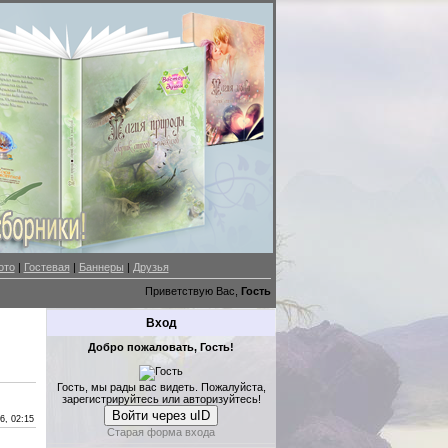
ото
|
Гостевая
|
Баннеры
|
Друзья
Приветствую Вас,
Гость
Вход
Добро пожаловать, Гость!
Гость, мы рады вас видеть. Пожалуйста,
зарегистрируйтесь или авторизуйтесь!
Войти через uID
6, 02:15
Старая форма входа