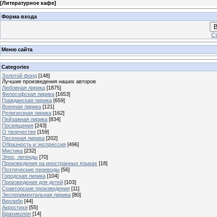
[
Литературное кафе
]
Форма входа
В
Ст
Меню сайта
Categories
Золотой фонд
[148]
Лучшие произведения наших авторов
Любовная лирика
[1875]
Философская лирика
[1653]
Гражданская лирика
[659]
Военная лирика
[121]
Религиозная лирика
[162]
Пейзажная лирика
[834]
Посвящения
[243]
О творчестве
[159]
Песенная лирика
[202]
Образность и экспрессия
[496]
Мистика
[232]
Эпос, легенды
[70]
Произведения на иностранных языках
[18]
Поэтические переводы
[56]
Городская лирика
[104]
Произведения для детей
[103]
Соавторские произведения
[11]
Экспериментальная лирика
[80]
Верлибр
[44]
Акростихи
[55]
Брахиколон
[14]