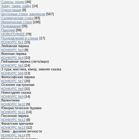
Сонеты, рондо
[46]
Хокку, танка, хайку
[14]
Одностишия
[8]
Шуточные стихи, юморески
[567]
Сатирические стихи
[83]
Иронические стихи
[188]
Подражания
[35]
Пародия
[99]
НОВОГОДНЕЕ
[78]
Поздравления в стихах
[17]
КОНКУРС №1
[15]
Любовная лирика
КОНКУРС №3
[8]
Военная лирика
КОНКУРС №4
[10]
Пейзажная лирика (лето/акро)
КОНКУРС №5
[24]
3 тура: мистика, юмор, зимняя сказка
КОНКУРС №6
[13]
Философская лирика
КОНКУРС №7
[26]
Осеннее настроение
КОНКУРС №8
[11]
Новогодняя сказка
КОНКУРС №9
[14]
Валентинки
КОНКУРС №10
[9]
Юмористическое буриме
КОНКУРС №11
[14]
Песенная лирика
КОНКУРС №12
[8]
Фанатские кричалки
КОНКУРС №13
[12]
Зима - дыхание вечности
КОНКУРС №14
[7]
Ностальгия по детству