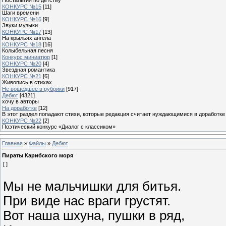
КОНКУРС №15
[11]
Шаги времени
КОНКУРС №16
[9]
Звуки музыки
КОНКУРС №17
[13]
На крыльях ангела
КОНКУРС №18
[16]
Колыбельная песня
Конкурс миниатюр
[1]
КОНКУРС №20
[4]
Звездная романтика
КОНКУРС №21
[6]
Живопись в стихах
Не вошедшее в рубрики
[917]
Дебют
[4321]
хочу в авторы
На доработке
[12]
В этот раздел попадают стихи, которые редакция считает нуждающимися в доработке
КОНКУРС №22
[2]
Поэтический конкурс «Диалог с классиком»
Главная
»
Файлы
»
Дебют
Пираты Карибского моря
[ ]
Мы не мальчишки для битья.
При виде нас враги грустят.
Вот наша шхуна, пушки в ряд,