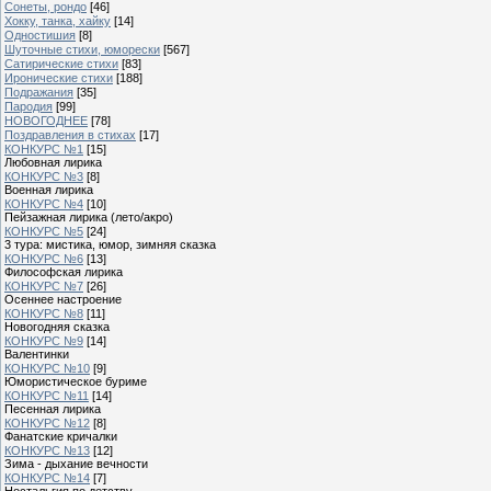
Сонеты, рондо
[46]
Хокку, танка, хайку
[14]
Одностишия
[8]
Шуточные стихи, юморески
[567]
Сатирические стихи
[83]
Иронические стихи
[188]
Подражания
[35]
Пародия
[99]
НОВОГОДНЕЕ
[78]
Поздравления в стихах
[17]
КОНКУРС №1
[15]
Любовная лирика
КОНКУРС №3
[8]
Военная лирика
КОНКУРС №4
[10]
Пейзажная лирика (лето/акро)
КОНКУРС №5
[24]
3 тура: мистика, юмор, зимняя сказка
КОНКУРС №6
[13]
Философская лирика
КОНКУРС №7
[26]
Осеннее настроение
КОНКУРС №8
[11]
Новогодняя сказка
КОНКУРС №9
[14]
Валентинки
КОНКУРС №10
[9]
Юмористическое буриме
КОНКУРС №11
[14]
Песенная лирика
КОНКУРС №12
[8]
Фанатские кричалки
КОНКУРС №13
[12]
Зима - дыхание вечности
КОНКУРС №14
[7]
Ностальгия по детству