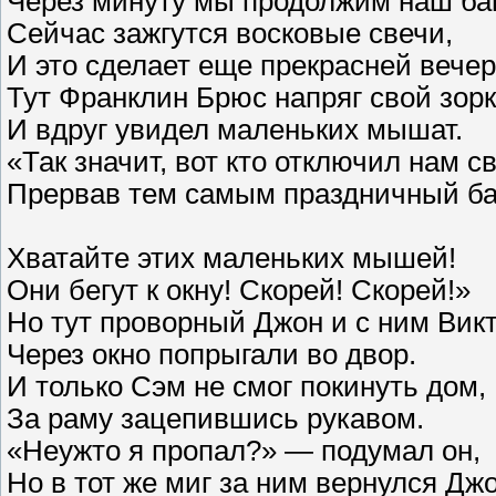
Через минуту мы продолжим наш бан
Сейчас зажгутся восковые свечи,
И это сделает еще прекрасней вечер
Тут Франклин Брюс напряг свой зорк
И вдруг увидел маленьких мышат.
«Так значит, вот кто отключил нам св
Прервав тем самым праздничный ба
Хватайте этих маленьких мышей!
Они бегут к окну! Скорей! Скорей!»
Но тут проворный Джон и с ним Вик
Через окно попрыгали во двор.
И только Сэм не смог покинуть дом,
За раму зацепившись рукавом.
«Неужто я пропал?» — подумал он,
Но в тот же миг за ним вернулся Джо