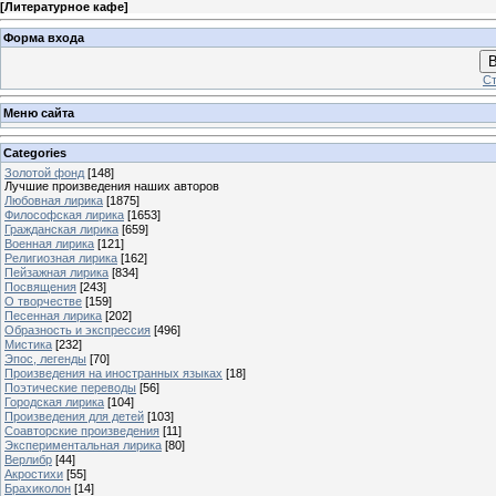
[
Литературное кафе
]
Форма входа
В
Ст
Меню сайта
Categories
Золотой фонд
[148]
Лучшие произведения наших авторов
Любовная лирика
[1875]
Философская лирика
[1653]
Гражданская лирика
[659]
Военная лирика
[121]
Религиозная лирика
[162]
Пейзажная лирика
[834]
Посвящения
[243]
О творчестве
[159]
Песенная лирика
[202]
Образность и экспрессия
[496]
Мистика
[232]
Эпос, легенды
[70]
Произведения на иностранных языках
[18]
Поэтические переводы
[56]
Городская лирика
[104]
Произведения для детей
[103]
Соавторские произведения
[11]
Экспериментальная лирика
[80]
Верлибр
[44]
Акростихи
[55]
Брахиколон
[14]