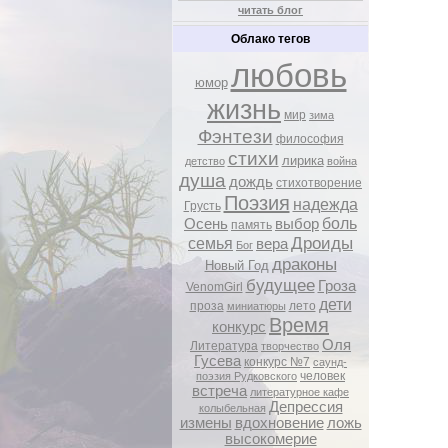
читать блог
Облако тегов
любовь
юмор
жизнь
мир
зима
Фэнтези
философия
стихи
лирика
детство
война
душа
дождь
стихотворение
Поэзия
надежда
Грусть
боль
Осень
выбор
память
Дроиды
семья
вера
Бог
драконы
Новый Год
будущее
Гроза
VenomGirl
дети
проза
лето
миниатюры
Время
конкурс
Оля
Литература
творчество
Гусева
конкурс №7
саунд-
человек
поэзия Рудковского
встреча
литературное кафе
Депрессия
колыбельная
измены
вдохновение
ложь
высокомерие