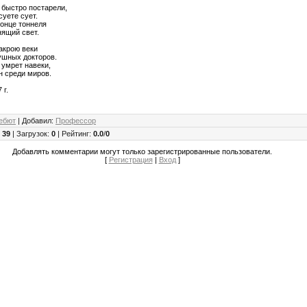
быстро постарели,
суете сует.
конце тоннеля
нящий свет.
акрою веки
ушных докторов.
 умрет навеки,
н среди миров.
 г.
ебют
|
Добавил
:
Профессор
:
39
|
Загрузок
:
0
|
Рейтинг
:
0.0
/
0
Добавлять комментарии могут только зарегистрированные пользователи.
[
Регистрация
|
Вход
]