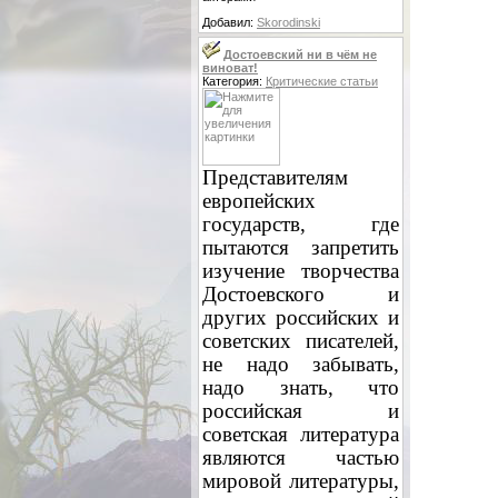
Добавил:
Skorodinski
Достоевский ни в чём не
виноват!
Категория:
Критические статьи
Представителям
европейских
государств, где
пытаются запретить
изучение творчества
Достоевского и
других российских и
советских писателей,
не надо забывать,
надо знать, что
российская и
советская литература
являются частью
мировой литературы,