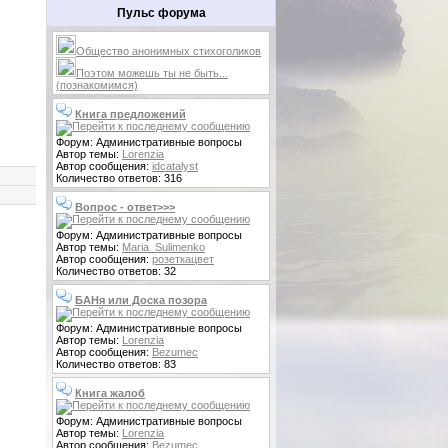
Пульс форума
Общество анонимных стихоголиков
Поэтом можешь ты не быть...
(познакомимся)
Книга предложений
Форум: Административные вопросы
Автор темы:
Lorenzia
Автор сообщения:
idcatalyst
Количество ответов: 316
Вопрос - ответ>>>
Форум: Административные вопросы
Автор темы:
Maria_Sulimenko
Автор сообщения:
розеткацвет
Количество ответов: 32
БАНя или Доска позора
Форум: Административные вопросы
Автор темы:
Lorenzia
Автор сообщения:
Bezumec
Количество ответов: 83
Книга жалоб
Форум: Административные вопросы
Автор темы:
Lorenzia
Автор сообщения:
Bezumec