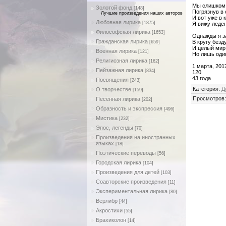
Мы слишком 
Золотой фонд
[148]
Погрязнув в 
Лучшие произведения наших авторов
И вот уже в 
Любовная лирика
[1875]
Я вижу леде
Философская лирика
[1653]
Однажды я з
Гражданская лирика
В кругу безд
[659]
И целый мир
Военная лирика
[121]
Но лишь оди
Религиозная лирика
[162]
1 марта, 2017
Пейзажная лирика
[834]
120
43 года
Посвящения
[243]
Категория
:
Д
О творчестве
[159]
Просмотров
Песенная лирика
[202]
Образность и экспрессия
[496]
Мистика
[232]
Эпос, легенды
[70]
Произведения на иностранных
языках
[18]
Поэтические переводы
[56]
Городская лирика
[104]
Произведения для детей
[103]
Соавторские произведения
[11]
Экспериментальная лирика
[80]
Верлибр
[44]
Акростихи
[55]
Брахиколон
[14]