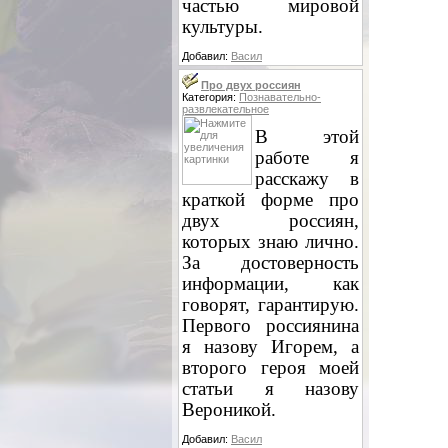
частью мировой
культуры.
Добавил:
Васил
Про двух россиян
Категория:
Познавательно-
развлекательное
В этой
работе я
расскажу в
краткой форме про
двух россиян,
которых знаю лично.
За достоверность
информации, как
говорят, гарантирую.
Первого россиянина
я назову Игорем, а
второго героя моей
статьи я назову
Вероникой.
Добавил:
Васил