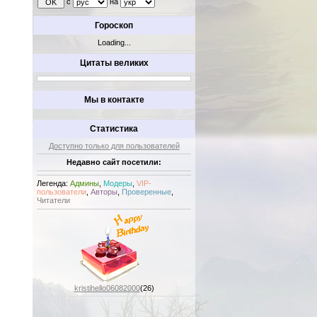
с
на
Гороскоп
Loading...
Цитаты великих
Мы в контакте
Статистика
Доступно только для пользователей
Недавно сайт посетили:
Легенда:
Админы
,
Модеры
,
VIP-
пользователи
,
Авторы
,
Проверенные
,
Читатели
kristihello06082000
(26)