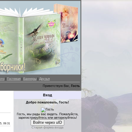
ото
|
Гостевая
|
Баннеры
|
Друзья
Приветствую Вас,
Гость
Вход
Добро пожаловать, Гость!
Гость, мы рады вас видеть. Пожалуйста,
зарегистрируйтесь или авторизуйтесь!
Войти через uID
5, 09:31
Старая форма входа