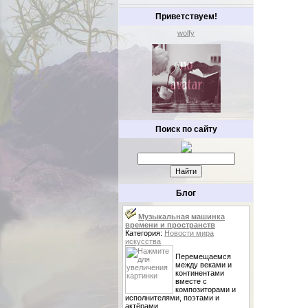
Приветствуем!
wolfy
Поиск по сайту
Блог
Музыкальная машинка
времени и пространств
Категория:
Новости мира
искусства
Перемещаемся
между веками и
континентами
вместе с
композиторами и
исполнителями, поэтами и
актёрами