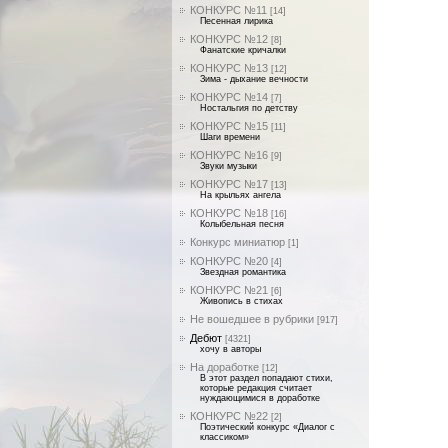
КОНКУРС №11
[14]
Песенная лирика
КОНКУРС №12
[8]
Фанатские кричалки
КОНКУРС №13
[12]
Зима - дыхание вечности
КОНКУРС №14
[7]
Ностальгия по детству
КОНКУРС №15
[11]
Шаги времени
КОНКУРС №16
[9]
Звуки музыки
КОНКУРС №17
[13]
На крыльях ангела
КОНКУРС №18
[16]
Колыбельная песня
Конкурс миниатюр
[1]
КОНКУРС №20
[4]
Звездная романтика
КОНКУРС №21
[6]
Живопись в стихах
Не вошедшее в рубрики
[917]
Дебют
[4321]
хочу в авторы
На доработке
[12]
В этот раздел попадают стихи,
которые редакция считает
нуждающимися в доработке
КОНКУРС №22
[2]
Поэтический конкурс «Диалог с
классиком»