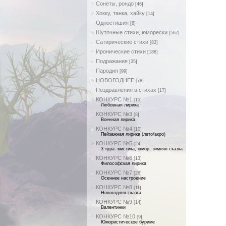
Сонеты, рондо
[46]
Хокку, танка, хайку
[14]
Одностишия
[8]
Шуточные стихи, юморески
[567]
Сатирические стихи
[83]
Иронические стихи
[188]
Подражания
[35]
Пародия
[99]
НОВОГОДНЕЕ
[78]
Поздравления в стихах
[17]
КОНКУРС №1
[15]
Любовная лирика
КОНКУРС №3
[8]
Военная лирика
КОНКУРС №4
[10]
Пейзажная лирика (лето/акро)
КОНКУРС №5
[24]
3 тура: мистика, юмор, зимняя сказка
КОНКУРС №6
[13]
Философская лирика
КОНКУРС №7
[26]
Осеннее настроение
КОНКУРС №8
[11]
Новогодняя сказка
КОНКУРС №9
[14]
Валентинки
КОНКУРС №10
[9]
Юмористическое буриме