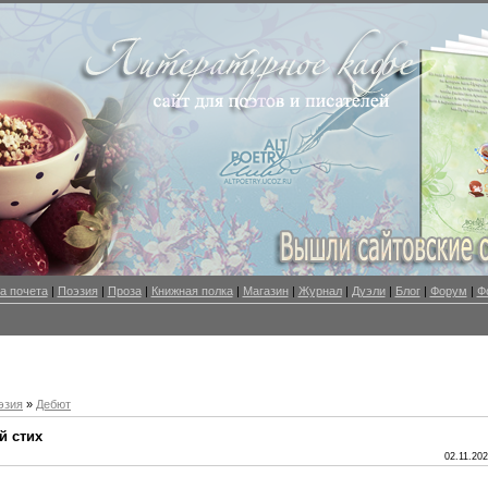
а почета
|
Поэзия
|
Проза
|
Книжная полка
|
Магазин
|
Журнал
|
Дуэли
|
Блог
|
Форум
|
Ф
эзия
»
Дебют
й стих
02.11.202