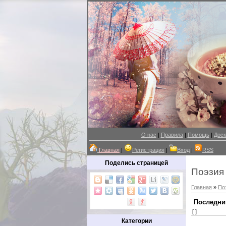
О нас
|
Правила
|
Помощь
|
Доск
Главная
|
Регистрация
|
Вход
|
RSS
Поделись страницей
Поэзия
Главная
»
По
Последни
[ ]
Категории