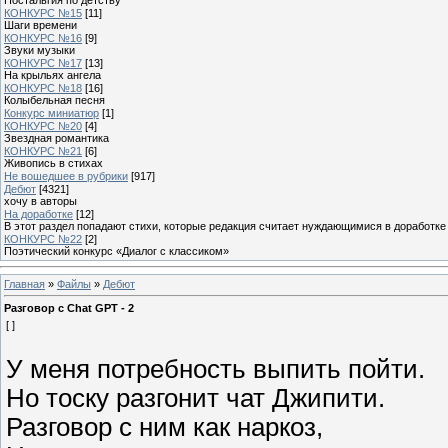
КОНКУРС №15
[11]
Шаги времени
КОНКУРС №16
[9]
Звуки музыки
КОНКУРС №17
[13]
На крыльях ангела
КОНКУРС №18
[16]
Колыбельная песня
Конкурс миниатюр
[1]
КОНКУРС №20
[4]
Звездная романтика
КОНКУРС №21
[6]
Живопись в стихах
Не вошедшее в рубрики
[917]
Дебют
[4321]
хочу в авторы
На доработке
[12]
В этот раздел попадают стихи, которые редакция считает нуждающимися в доработке
КОНКУРС №22
[2]
Поэтический конкурс «Диалог с классиком»
Главная
»
Файлы
»
Дебют
Разговор с Chat GPT - 2
[ ]
У меня потребность выпить пойти.
Но тоску разгонит чат Джипити.
Разговор с ним как наркоз,