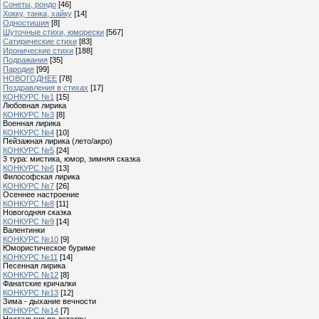
Сонеты, рондо
[46]
Хокку, танка, хайку
[14]
Одностишия
[8]
Шуточные стихи, юморески
[567]
Сатирические стихи
[83]
Иронические стихи
[188]
Подражания
[35]
Пародия
[99]
НОВОГОДНЕЕ
[78]
Поздравления в стихах
[17]
КОНКУРС №1
[15]
Любовная лирика
КОНКУРС №3
[8]
Военная лирика
КОНКУРС №4
[10]
Пейзажная лирика (лето/акро)
КОНКУРС №5
[24]
3 тура: мистика, юмор, зимняя сказка
КОНКУРС №6
[13]
Философская лирика
КОНКУРС №7
[26]
Осеннее настроение
КОНКУРС №8
[11]
Новогодняя сказка
КОНКУРС №9
[14]
Валентинки
КОНКУРС №10
[9]
Юмористическое буриме
КОНКУРС №11
[14]
Песенная лирика
КОНКУРС №12
[8]
Фанатские кричалки
КОНКУРС №13
[12]
Зима - дыхание вечности
КОНКУРС №14
[7]
Ностальгия по детству