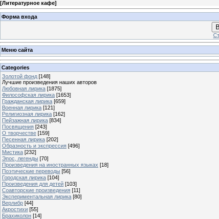
[
Литературное кафе
]
Форма входа
В
Ст
Меню сайта
Categories
Золотой фонд
[148]
Лучшие произведения наших авторов
Любовная лирика
[1875]
Философская лирика
[1653]
Гражданская лирика
[659]
Военная лирика
[121]
Религиозная лирика
[162]
Пейзажная лирика
[834]
Посвящения
[243]
О творчестве
[159]
Песенная лирика
[202]
Образность и экспрессия
[496]
Мистика
[232]
Эпос, легенды
[70]
Произведения на иностранных языках
[18]
Поэтические переводы
[56]
Городская лирика
[104]
Произведения для детей
[103]
Соавторские произведения
[11]
Экспериментальная лирика
[80]
Верлибр
[44]
Акростихи
[55]
Брахиколон
[14]