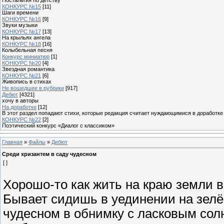
КОНКУРС №15
[11]
Шаги времени
КОНКУРС №16
[9]
Звуки музыки
КОНКУРС №17
[13]
На крыльях ангела
КОНКУРС №18
[16]
Колыбельная песня
Конкурс миниатюр
[1]
КОНКУРС №20
[4]
Звездная романтика
КОНКУРС №21
[6]
Живопись в стихах
Не вошедшее в рубрики
[917]
Дебют
[4321]
хочу в авторы
На доработке
[12]
В этот раздел попадают стихи, которые редакция считает нуждающимися в доработке
КОНКУРС №22
[2]
Поэтический конкурс «Диалог с классиком»
Главная
»
Файлы
»
Дебют
Среди хризантем в саду чудесном
[ ]
Хорошо-то как жить на краю земли 
Бывает сидишь в уединении на зелё
чудесном в обнимку с ласковым сол