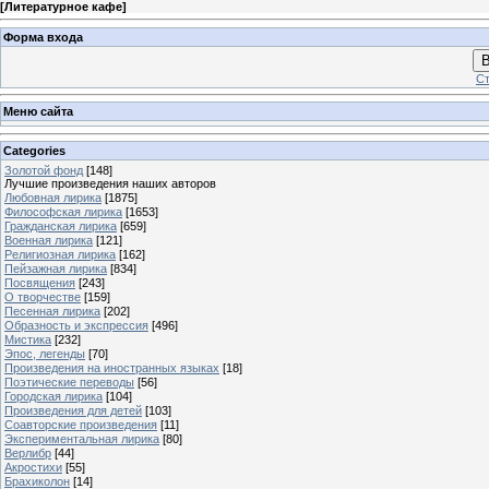
[
Литературное кафе
]
Форма входа
В
Ст
Меню сайта
Categories
Золотой фонд
[148]
Лучшие произведения наших авторов
Любовная лирика
[1875]
Философская лирика
[1653]
Гражданская лирика
[659]
Военная лирика
[121]
Религиозная лирика
[162]
Пейзажная лирика
[834]
Посвящения
[243]
О творчестве
[159]
Песенная лирика
[202]
Образность и экспрессия
[496]
Мистика
[232]
Эпос, легенды
[70]
Произведения на иностранных языках
[18]
Поэтические переводы
[56]
Городская лирика
[104]
Произведения для детей
[103]
Соавторские произведения
[11]
Экспериментальная лирика
[80]
Верлибр
[44]
Акростихи
[55]
Брахиколон
[14]