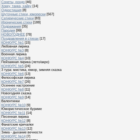
Сонеты, рондо
[46]
Хокку, танка, хайку
[14]
Одностишия
[8]
Шуточные стихи, юморески
[567]
Сатирические стихи
[83]
Иронические стихи
[188]
Подражания
[35]
Пародия
[99]
НОВОГОДНЕЕ
[78]
Поздравления в стихах
[17]
КОНКУРС №1
[15]
Любовная лирика
КОНКУРС №3
[8]
Военная лирика
КОНКУРС №4
[10]
Пейзажная лирика (лето/акро)
КОНКУРС №5
[24]
3 тура: мистика, юмор, зимняя сказка
КОНКУРС №6
[13]
Философская лирика
КОНКУРС №7
[26]
Осеннее настроение
КОНКУРС №8
[11]
Новогодняя сказка
КОНКУРС №9
[14]
Валентинки
КОНКУРС №10
[9]
Юмористическое буриме
КОНКУРС №11
[14]
Песенная лирика
КОНКУРС №12
[8]
Фанатские кричалки
КОНКУРС №13
[12]
Зима - дыхание вечности
КОНКУРС №14
[7]
Ностальгия по детству