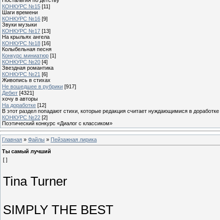
КОНКУРС №15
[11]
Шаги времени
КОНКУРС №16
[9]
Звуки музыки
КОНКУРС №17
[13]
На крыльях ангела
КОНКУРС №18
[16]
Колыбельная песня
Конкурс миниатюр
[1]
КОНКУРС №20
[4]
Звездная романтика
КОНКУРС №21
[6]
Живопись в стихах
Не вошедшее в рубрики
[917]
Дебют
[4321]
хочу в авторы
На доработке
[12]
В этот раздел попадают стихи, которые редакция считает нуждающимися в доработке
КОНКУРС №22
[2]
Поэтический конкурс «Диалог с классиком»
Главная
»
Файлы
»
Пейзажная лирика
Ты самый лучший
[ ]
Tina Turner
SIMPLY THE BEST