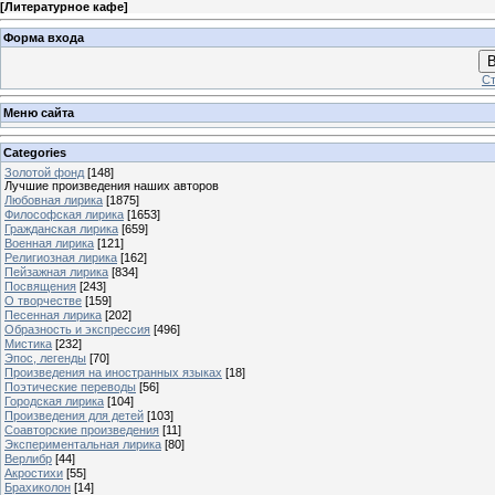
[
Литературное кафе
]
Форма входа
В
Ст
Меню сайта
Categories
Золотой фонд
[148]
Лучшие произведения наших авторов
Любовная лирика
[1875]
Философская лирика
[1653]
Гражданская лирика
[659]
Военная лирика
[121]
Религиозная лирика
[162]
Пейзажная лирика
[834]
Посвящения
[243]
О творчестве
[159]
Песенная лирика
[202]
Образность и экспрессия
[496]
Мистика
[232]
Эпос, легенды
[70]
Произведения на иностранных языках
[18]
Поэтические переводы
[56]
Городская лирика
[104]
Произведения для детей
[103]
Соавторские произведения
[11]
Экспериментальная лирика
[80]
Верлибр
[44]
Акростихи
[55]
Брахиколон
[14]