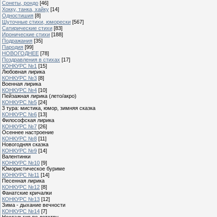
Сонеты, рондо
[46]
Хокку, танка, хайку
[14]
Одностишия
[8]
Шуточные стихи, юморески
[567]
Сатирические стихи
[83]
Иронические стихи
[188]
Подражания
[35]
Пародия
[99]
НОВОГОДНЕЕ
[78]
Поздравления в стихах
[17]
КОНКУРС №1
[15]
Любовная лирика
КОНКУРС №3
[8]
Военная лирика
КОНКУРС №4
[10]
Пейзажная лирика (лето/акро)
КОНКУРС №5
[24]
3 тура: мистика, юмор, зимняя сказка
КОНКУРС №6
[13]
Философская лирика
КОНКУРС №7
[26]
Осеннее настроение
КОНКУРС №8
[11]
Новогодняя сказка
КОНКУРС №9
[14]
Валентинки
КОНКУРС №10
[9]
Юмористическое буриме
КОНКУРС №11
[14]
Песенная лирика
КОНКУРС №12
[8]
Фанатские кричалки
КОНКУРС №13
[12]
Зима - дыхание вечности
КОНКУРС №14
[7]
Ностальгия по детству