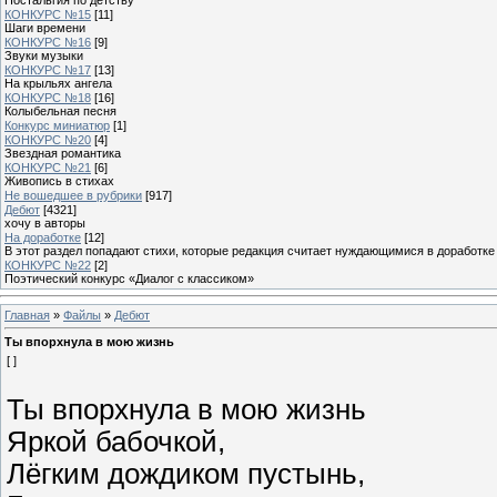
КОНКУРС №15
[11]
Шаги времени
КОНКУРС №16
[9]
Звуки музыки
КОНКУРС №17
[13]
На крыльях ангела
КОНКУРС №18
[16]
Колыбельная песня
Конкурс миниатюр
[1]
КОНКУРС №20
[4]
Звездная романтика
КОНКУРС №21
[6]
Живопись в стихах
Не вошедшее в рубрики
[917]
Дебют
[4321]
хочу в авторы
На доработке
[12]
В этот раздел попадают стихи, которые редакция считает нуждающимися в доработке
КОНКУРС №22
[2]
Поэтический конкурс «Диалог с классиком»
Главная
»
Файлы
»
Дебют
Ты впорхнула в мою жизнь
[ ]
Ты впорхнула в мою жизнь
Яркой бабочкой,
Лёгким дождиком пустынь,