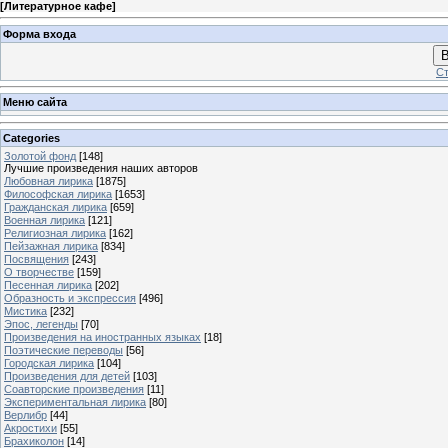
[
Литературное кафе
]
Форма входа
В
Ст
Меню сайта
Categories
Золотой фонд
[148]
Лучшие произведения наших авторов
Любовная лирика
[1875]
Философская лирика
[1653]
Гражданская лирика
[659]
Военная лирика
[121]
Религиозная лирика
[162]
Пейзажная лирика
[834]
Посвящения
[243]
О творчестве
[159]
Песенная лирика
[202]
Образность и экспрессия
[496]
Мистика
[232]
Эпос, легенды
[70]
Произведения на иностранных языках
[18]
Поэтические переводы
[56]
Городская лирика
[104]
Произведения для детей
[103]
Соавторские произведения
[11]
Экспериментальная лирика
[80]
Верлибр
[44]
Акростихи
[55]
Брахиколон
[14]