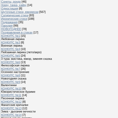
Сонеты, рондо
[46]
Хокку, танка, хайку
[14]
Одностишия
[8]
Шуточные стихи, юморески
[567]
Сатирические стихи
[83]
Иронические стихи
[188]
Подражания
[35]
Пародия
[99]
НОВОГОДНЕЕ
[78]
Поздравления в стихах
[17]
КОНКУРС №1
[15]
Любовная лирика
КОНКУРС №3
[8]
Военная лирика
КОНКУРС №4
[10]
Пейзажная лирика (лето/акро)
КОНКУРС №5
[24]
3 тура: мистика, юмор, зимняя сказка
КОНКУРС №6
[13]
Философская лирика
КОНКУРС №7
[26]
Осеннее настроение
КОНКУРС №8
[11]
Новогодняя сказка
КОНКУРС №9
[14]
Валентинки
КОНКУРС №10
[9]
Юмористическое буриме
КОНКУРС №11
[14]
Песенная лирика
КОНКУРС №12
[8]
Фанатские кричалки
КОНКУРС №13
[12]
Зима - дыхание вечности
КОНКУРС №14
[7]
Ностальгия по детству