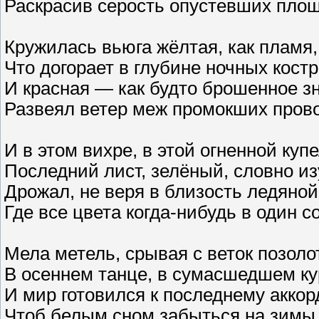
Раскрасив серость опустевших площ
Кружилась вьюга жёлтая, как пламя,
Что догорает в глубине ночных костро
И красная — как будто брошенное з
Развеял ветер меж промокших прово
И в этом вихре, в этой огненной купе
Последний лист, зелёный, словно из
Дрожал, не веря в близость ледяной
Где все цвета когда-нибудь в один со
Мела метель, срывая с веток позолот
В осеннем танце, в сумасшедшем ку
И мир готовился к последнему аккор
Чтоб белым сном забыться на зимы 