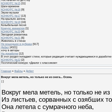
КОНКУРС №15
[11]
Шаги времени
КОНКУРС №16
[9]
Звуки музыки
КОНКУРС №17
[13]
На крыльях ангела
КОНКУРС №18
[16]
Колыбельная песня
Конкурс миниатюр
[1]
КОНКУРС №20
[4]
Звездная романтика
КОНКУРС №21
[6]
Живопись в стихах
Не вошедшее в рубрики
[917]
Дебют
[4321]
хочу в авторы
На доработке
[12]
В этот раздел попадают стихи, которые редакция считает нуждающимися в доработке
КОНКУРС №22
[2]
Поэтический конкурс «Диалог с классиком»
Главная
»
Файлы
»
Дебют
Вокруг мела метель, но только не из снега... Осень
[ ]
Вокруг мела метель, но только не из
Из листьев, сорванных с озябших то
Она летела с сумрачного неба,