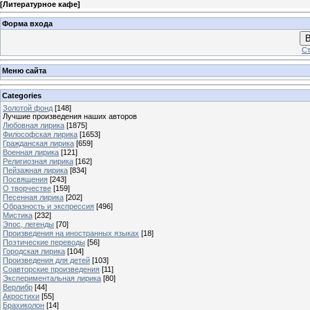
[
Литературное кафе
]
Форма входа
В
Ст
Меню сайта
Categories
Золотой фонд
[148]
Лучшие произведения наших авторов
Любовная лирика
[1875]
Философская лирика
[1653]
Гражданская лирика
[659]
Военная лирика
[121]
Религиозная лирика
[162]
Пейзажная лирика
[834]
Посвящения
[243]
О творчестве
[159]
Песенная лирика
[202]
Образность и экспрессия
[496]
Мистика
[232]
Эпос, легенды
[70]
Произведения на иностранных языках
[18]
Поэтические переводы
[56]
Городская лирика
[104]
Произведения для детей
[103]
Соавторские произведения
[11]
Экспериментальная лирика
[80]
Верлибр
[44]
Акростихи
[55]
Брахиколон
[14]