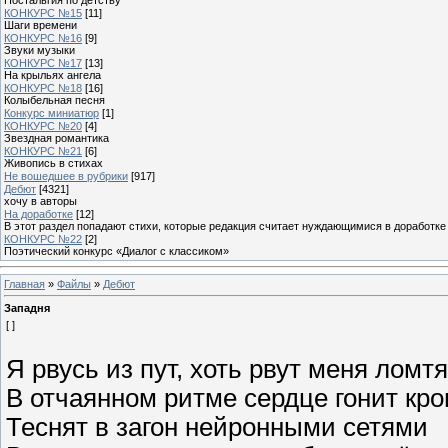
КОНКУРС №15
[11]
Шаги времени
КОНКУРС №16
[9]
Звуки музыки
КОНКУРС №17
[13]
На крыльях ангела
КОНКУРС №18
[16]
Колыбельная песня
Конкурс миниатюр
[1]
КОНКУРС №20
[4]
Звездная романтика
КОНКУРС №21
[6]
Живопись в стихах
Не вошедшее в рубрики
[917]
Дебют
[4321]
хочу в авторы
На доработке
[12]
В этот раздел попадают стихи, которые редакция считает нуждающимися в доработке
КОНКУРС №22
[2]
Поэтический конкурс «Диалог с классиком»
Главная
»
Файлы
»
Дебют
Западня
[ ]
Я рвусь из пут, хоть рвут меня ломт
В отчаянном ритме сердце гонит кро
Теснят в загон нейронными сетями