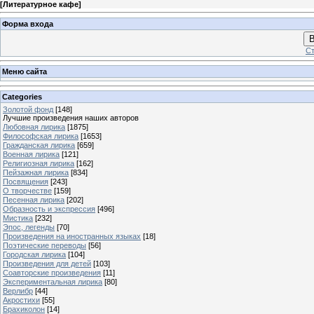
[
Литературное кафе
]
Форма входа
В
Ст
Меню сайта
Categories
Золотой фонд
[148]
Лучшие произведения наших авторов
Любовная лирика
[1875]
Философская лирика
[1653]
Гражданская лирика
[659]
Военная лирика
[121]
Религиозная лирика
[162]
Пейзажная лирика
[834]
Посвящения
[243]
О творчестве
[159]
Песенная лирика
[202]
Образность и экспрессия
[496]
Мистика
[232]
Эпос, легенды
[70]
Произведения на иностранных языках
[18]
Поэтические переводы
[56]
Городская лирика
[104]
Произведения для детей
[103]
Соавторские произведения
[11]
Экспериментальная лирика
[80]
Верлибр
[44]
Акростихи
[55]
Брахиколон
[14]