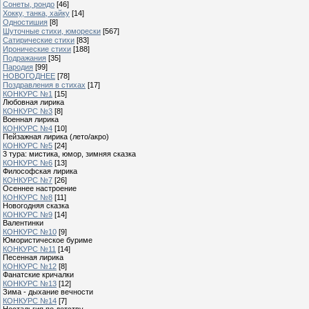
Сонеты, рондо
[46]
Хокку, танка, хайку
[14]
Одностишия
[8]
Шуточные стихи, юморески
[567]
Сатирические стихи
[83]
Иронические стихи
[188]
Подражания
[35]
Пародия
[99]
НОВОГОДНЕЕ
[78]
Поздравления в стихах
[17]
КОНКУРС №1
[15]
Любовная лирика
КОНКУРС №3
[8]
Военная лирика
КОНКУРС №4
[10]
Пейзажная лирика (лето/акро)
КОНКУРС №5
[24]
3 тура: мистика, юмор, зимняя сказка
КОНКУРС №6
[13]
Философская лирика
КОНКУРС №7
[26]
Осеннее настроение
КОНКУРС №8
[11]
Новогодняя сказка
КОНКУРС №9
[14]
Валентинки
КОНКУРС №10
[9]
Юмористическое буриме
КОНКУРС №11
[14]
Песенная лирика
КОНКУРС №12
[8]
Фанатские кричалки
КОНКУРС №13
[12]
Зима - дыхание вечности
КОНКУРС №14
[7]
Ностальгия по детству