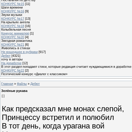
КОНКУРС №15
[11]
Шаги времени
КОНКУРС №16
[9]
Звуки музыки
КОНКУРС №17
[13]
На крыльях ангела
КОНКУРС №18
[16]
Колыбельная песня
Конкурс миниатюр
[1]
КОНКУРС №20
[4]
Звездная романтика
КОНКУРС №21
[6]
Живопись в стихах
Не вошедшее в рубрики
[917]
Дебют
[4321]
хочу в авторы
На доработке
[12]
В этот раздел попадают стихи, которые редакция считает нуждающимися в доработке
КОНКУРС №22
[2]
Поэтический конкурс «Диалог с классиком»
Главная
»
Файлы
»
Дебют
Зелёные рукава
[ ]
Как предсказал мне монах слепой,
Принцессу встретил и полюбил
В тот день, когда урагана вой