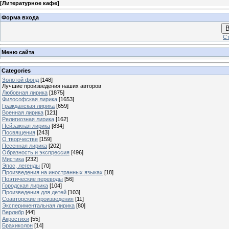
[
Литературное кафе
]
Форма входа
В
Ст
Меню сайта
Categories
Золотой фонд
[148]
Лучшие произведения наших авторов
Любовная лирика
[1875]
Философская лирика
[1653]
Гражданская лирика
[659]
Военная лирика
[121]
Религиозная лирика
[162]
Пейзажная лирика
[834]
Посвящения
[243]
О творчестве
[159]
Песенная лирика
[202]
Образность и экспрессия
[496]
Мистика
[232]
Эпос, легенды
[70]
Произведения на иностранных языках
[18]
Поэтические переводы
[56]
Городская лирика
[104]
Произведения для детей
[103]
Соавторские произведения
[11]
Экспериментальная лирика
[80]
Верлибр
[44]
Акростихи
[55]
Брахиколон
[14]