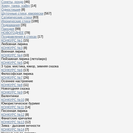
Сонеты, рондо
[46]
Хокку, танка, хайку
[14]
Одностишия
[8]
Шуточные стихи, юморески
[567]
Сатирические стихи
[83]
Иронические стихи
[188]
Подражания
[35]
Пародия
[99]
НОВОГОДНЕЕ
[78]
Поздравления в стихах
[17]
КОНКУРС №1
[15]
Любовная лирика
КОНКУРС №3
[8]
Военная лирика
КОНКУРС №4
[10]
Пейзажная лирика (лето/акро)
КОНКУРС №5
[24]
3 тура: мистика, юмор, зимняя сказка
КОНКУРС №6
[13]
Философская лирика
КОНКУРС №7
[26]
Осеннее настроение
КОНКУРС №8
[11]
Новогодняя сказка
КОНКУРС №9
[14]
Валентинки
КОНКУРС №10
[9]
Юмористическое буриме
КОНКУРС №11
[14]
Песенная лирика
КОНКУРС №12
[8]
Фанатские кричалки
КОНКУРС №13
[12]
Зима - дыхание вечности
КОНКУРС №14
[7]
Ностальгия по детству