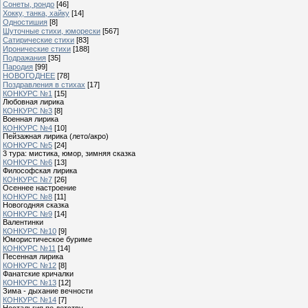
Сонеты, рондо
[46]
Хокку, танка, хайку
[14]
Одностишия
[8]
Шуточные стихи, юморески
[567]
Сатирические стихи
[83]
Иронические стихи
[188]
Подражания
[35]
Пародия
[99]
НОВОГОДНЕЕ
[78]
Поздравления в стихах
[17]
КОНКУРС №1
[15]
Любовная лирика
КОНКУРС №3
[8]
Военная лирика
КОНКУРС №4
[10]
Пейзажная лирика (лето/акро)
КОНКУРС №5
[24]
3 тура: мистика, юмор, зимняя сказка
КОНКУРС №6
[13]
Философская лирика
КОНКУРС №7
[26]
Осеннее настроение
КОНКУРС №8
[11]
Новогодняя сказка
КОНКУРС №9
[14]
Валентинки
КОНКУРС №10
[9]
Юмористическое буриме
КОНКУРС №11
[14]
Песенная лирика
КОНКУРС №12
[8]
Фанатские кричалки
КОНКУРС №13
[12]
Зима - дыхание вечности
КОНКУРС №14
[7]
Ностальгия по детству