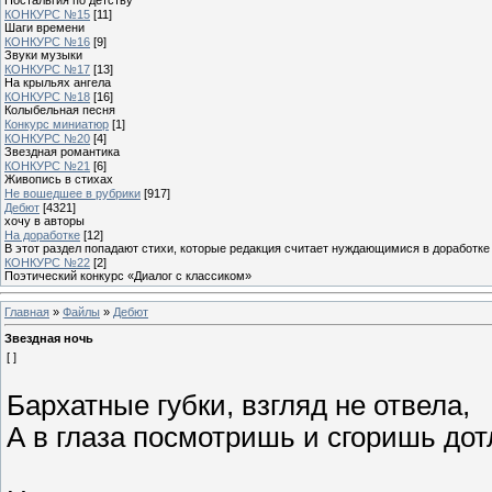
КОНКУРС №15
[11]
Шаги времени
КОНКУРС №16
[9]
Звуки музыки
КОНКУРС №17
[13]
На крыльях ангела
КОНКУРС №18
[16]
Колыбельная песня
Конкурс миниатюр
[1]
КОНКУРС №20
[4]
Звездная романтика
КОНКУРС №21
[6]
Живопись в стихах
Не вошедшее в рубрики
[917]
Дебют
[4321]
хочу в авторы
На доработке
[12]
В этот раздел попадают стихи, которые редакция считает нуждающимися в доработке
КОНКУРС №22
[2]
Поэтический конкурс «Диалог с классиком»
Главная
»
Файлы
»
Дебют
Звездная ночь
[ ]
Бархатные губки, взгляд не отвела,
А в глаза посмотришь и сгоришь дот