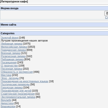
[
Литературное кафе
]
Форма входа
В
Ст
Меню сайта
Categories
Золотой фонд
[148]
Лучшие произведения наших авторов
Любовная лирика
[1875]
Философская лирика
[1653]
Гражданская лирика
[659]
Военная лирика
[121]
Религиозная лирика
[162]
Пейзажная лирика
[834]
Посвящения
[243]
О творчестве
[159]
Песенная лирика
[202]
Образность и экспрессия
[496]
Мистика
[232]
Эпос, легенды
[70]
Произведения на иностранных языках
[18]
Поэтические переводы
[56]
Городская лирика
[104]
Произведения для детей
[103]
Соавторские произведения
[11]
Экспериментальная лирика
[80]
Верлибр
[44]
Акростихи
[55]
Брахиколон
[14]