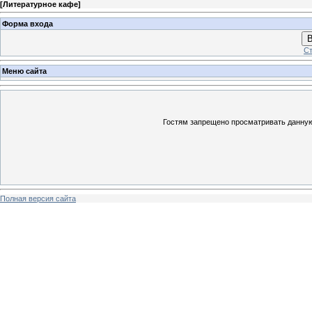
[
Литературное кафе
]
Форма входа
В
Ст
Меню сайта
Гостям запрещено просматривать данную 
Полная версия сайта