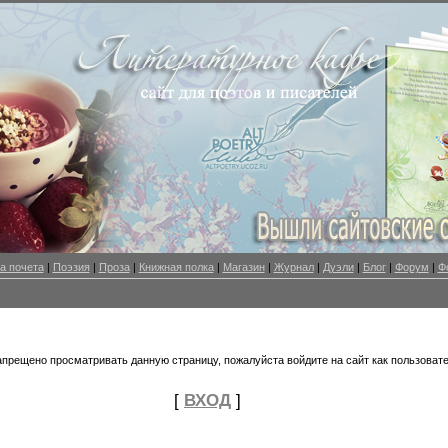
а почета
|
Поэзия
|
Проза
|
Книжная полка
|
Магазин
|
Журнал
|
Дуэли
|
Блог
|
Форум
|
Ф
апрещено просматривать данную страницу, пожалуйста войдите на сайт как пользовате
[
ВХОД
]