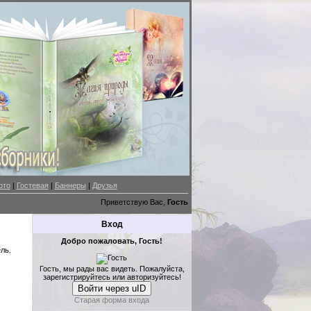
ото
|
Гостевая
|
Баннеры
|
Друзья
Приветствую Вас,
Гость
Вход
Добро пожаловать, Гость!
ль.
Гость, мы рады вас видеть. Пожалуйста,
зарегистрируйтесь или авторизуйтесь!
Войти через uID
Старая форма входа