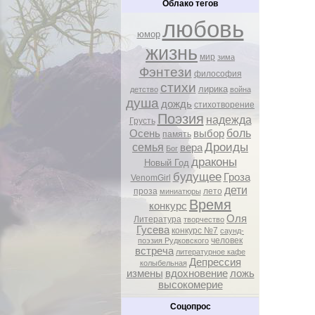
Облако тегов
любовь
юмор
жизнь
мир
зима
Фэнтези
философия
стихи
лирика
детство
война
душа
дождь
стихотворение
Поэзия
надежда
Грусть
боль
Осень
выбор
память
Дроиды
семья
вера
Бог
драконы
Новый Год
будущее
Гроза
VenomGirl
дети
проза
лето
миниатюры
Время
конкурс
Оля
Литература
творчество
Гусева
конкурс №7
саунд-
человек
поэзия Рудковского
встреча
литературное кафе
Депрессия
колыбельная
измены
вдохновение
ложь
высокомерие
Соцопрос