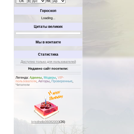
с
на
Гороскоп
Loading...
Цитаты великих
Мы в контакте
Статистика
Доступно только для пользователей
Недавно сайт посетили:
Легенда:
Админы
,
Модеры
,
VIP-
пользователи
,
Авторы
,
Проверенные
,
Читатели
kristihello06082000
(26)