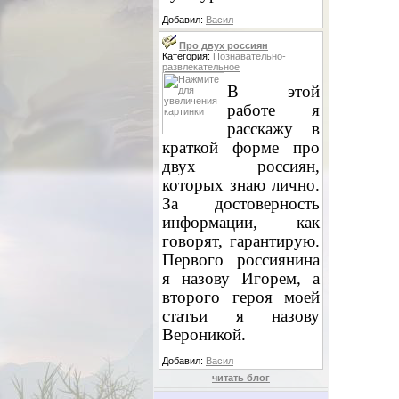
Добавил:
Васил
Про двух россиян
Категория:
Познавательно-
развлекательное
В этой
работе я
расскажу в
краткой форме про
двух россиян,
которых знаю лично.
За достоверность
информации, как
говорят, гарантирую.
Первого россиянина
я назову Игорем, а
второго героя моей
статьи я назову
Вероникой.
Добавил:
Васил
читать блог