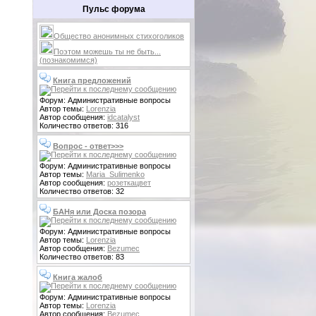
Пульс форума
Общество анонимных стихоголиков
Поэтом можешь ты не быть...
(познакомимся)
Книга предложений
Форум: Административные вопросы
Автор темы:
Lorenzia
Автор сообщения:
idcatalyst
Количество ответов: 316
Вопрос - ответ>>>
Форум: Административные вопросы
Автор темы:
Maria_Sulimenko
Автор сообщения:
розеткацвет
Количество ответов: 32
БАНя или Доска позора
Форум: Административные вопросы
Автор темы:
Lorenzia
Автор сообщения:
Bezumec
Количество ответов: 83
Книга жалоб
Форум: Административные вопросы
Автор темы:
Lorenzia
Автор сообщения:
Bezumec