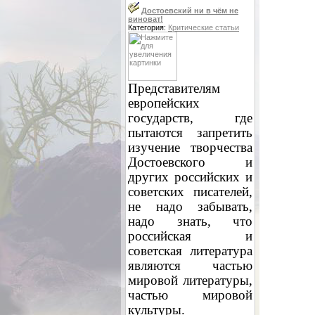
Достоевский ни в чём не
виноват!
Категория:
Критические статьи
Представителям
европейских
государств, где
пытаются запретить
изучение творчества
Достоевского и
других российских и
советских писателей,
не надо забывать,
надо знать, что
российская и
советская литература
являются частью
мировой литературы,
частью мировой
культуры.