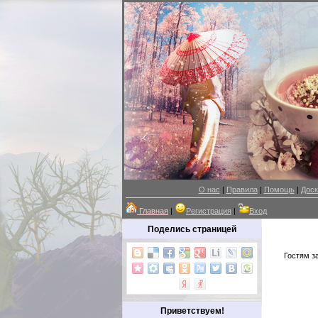
О нас
|
Правила
|
Помощь
|
Доск
Главная
|
Регистрация
|
Вход
Поделись страницей
Гостям з
Приветствуем!