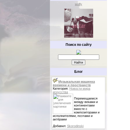
wolfy
Поиск по сайту
Блог
Музыкальная машинка
времени и пространств
Категория:
Новости мира
искусства
Перемещаемся
между веками и
континентами
вместе с
композиторами и
исполнителями, поэтами и
актёрами
Добавил:
Skorodinski