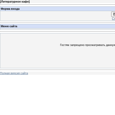
[
Литературное кафе
]
Форма входа
В
Ст
Меню сайта
Гостям запрещено просматривать данную 
Полная версия сайта