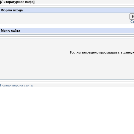
[
Литературное кафе
]
Форма входа
В
Ст
Меню сайта
Гостям запрещено просматривать данную 
Полная версия сайта