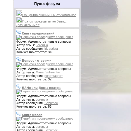
Пульс форума
Общество анонимных стихоголиков
Поэтом можешь ты не быть...
(познакомимся)
Книга предложений
Форум: Административные вопросы
Автор темы:
Lorenzia
Автор сообщения:
idcatalyst
Количество ответов: 316
Вопрос - ответ>>>
Форум: Административные вопросы
Автор темы:
Maria_Sulimenko
Автор сообщения:
розеткацвет
Количество ответов: 32
БАНя или Доска позора
Форум: Административные вопросы
Автор темы:
Lorenzia
Автор сообщения:
Bezumec
Количество ответов: 83
Книга жалоб
Форум: Административные вопросы
Автор темы:
Lorenzia
Автор сообщения:
Bezumec