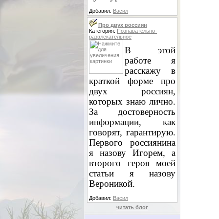
Добавил:
Васил
Про двух россиян
Категория:
Познавательно-
развлекательное
В этой
работе я
расскажу в
краткой форме про
двух россиян,
которых знаю лично.
За достоверность
информации, как
говорят, гарантирую.
Первого россиянина
я назову Игорем, а
второго героя моей
статьи я назову
Вероникой.
Добавил:
Васил
читать блог