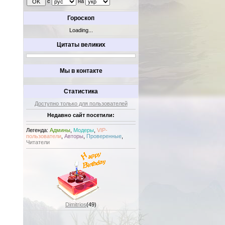
с
на
Гороскоп
Loading...
Цитаты великих
Мы в контакте
Статистика
Доступно только для пользователей
Недавно сайт посетили:
Легенда:
Админы
,
Модеры
,
VIP-
пользователи
,
Авторы
,
Проверенные
,
Читатели
Dimitrios
(49)