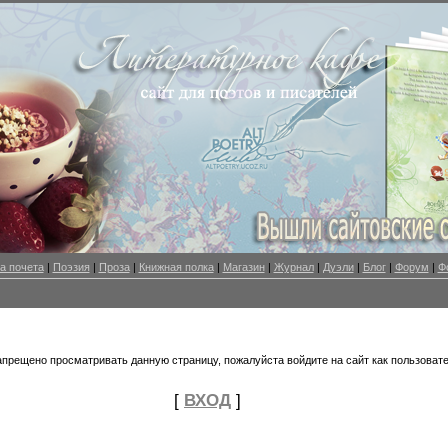
а почета
|
Поэзия
|
Проза
|
Книжная полка
|
Магазин
|
Журнал
|
Дуэли
|
Блог
|
Форум
|
Ф
апрещено просматривать данную страницу, пожалуйста войдите на сайт как пользовате
[
ВХОД
]