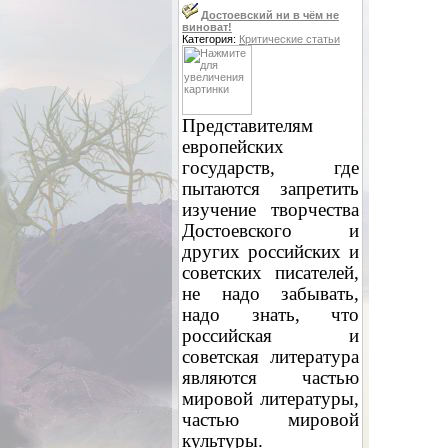
Достоевский ни в чём не
виноват!
Категория:
Критические статьи
Представителям
европейских
государств, где
пытаются запретить
изучение творчества
Достоевского и
других российских и
советских писателей,
не надо забывать,
надо знать, что
российская и
советская литература
являются частью
мировой литературы,
частью мировой
культуры.