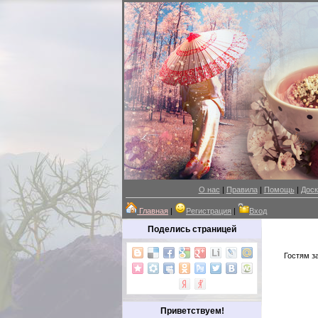
О нас
|
Правила
|
Помощь
|
Доск
Главная
|
Регистрация
|
Вход
Поделись страницей
Гостям з
Приветствуем!