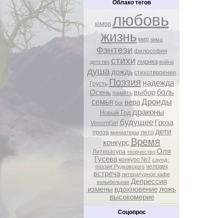
Облако тегов
любовь
юмор
жизнь
мир
зима
Фэнтези
философия
стихи
лирика
детство
война
душа
дождь
стихотворение
Поэзия
надежда
Грусть
боль
Осень
выбор
память
Дроиды
семья
вера
Бог
драконы
Новый Год
будущее
Гроза
VenomGirl
дети
проза
лето
миниатюры
Время
конкурс
Оля
Литература
творчество
Гусева
конкурс №7
саунд-
человек
поэзия Рудковского
встреча
литературное кафе
Депрессия
колыбельная
измены
вдохновение
ложь
высокомерие
Соцопрос