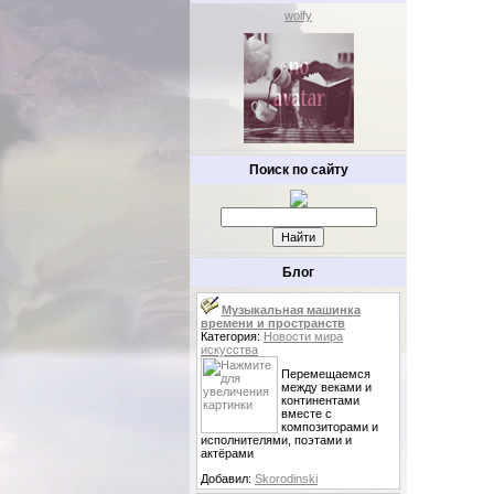
wolfy
Поиск по сайту
Блог
Музыкальная машинка
времени и пространств
Категория:
Новости мира
искусства
Перемещаемся
между веками и
континентами
вместе с
композиторами и
исполнителями, поэтами и
актёрами
Добавил:
Skorodinski