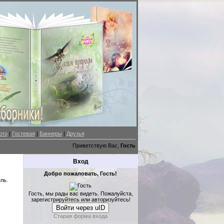
ото
|
Гостевая
|
Баннеры
|
Друзья
Приветствую Вас,
Гость
Вход
Добро пожаловать, Гость!
ль.
Гость, мы рады вас видеть. Пожалуйста,
зарегистрируйтесь или авторизуйтесь!
Войти через uID
Старая форма входа