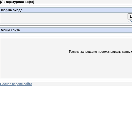
[
Литературное кафе
]
Форма входа
В
Ст
Меню сайта
Гостям запрещено просматривать данную 
Полная версия сайта