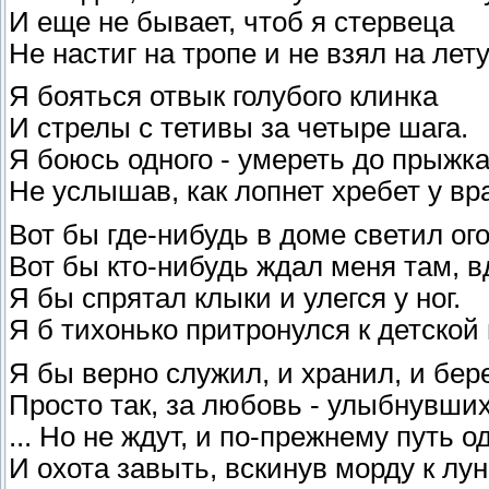
И еще не бывает, чтоб я стервеца
Не настиг на тропе и не взял на лету
Я бояться отвык голубого клинка
И стрелы с тетивы за четыре шага.
Я боюсь одного - умереть до прыжка
Не услышав, как лопнет хребет у вра
Вот бы где-нибудь в доме светил ого
Вот бы кто-нибудь ждал меня там, вд
Я бы спрятал клыки и улегся у ног.
Я б тихонько притронулся к детской
Я бы верно служил, и хранил, и бере
Просто так, за любовь - улыбнувших
... Но не ждут, и по-прежнему путь о
И охота завыть, вскинув морду к лун