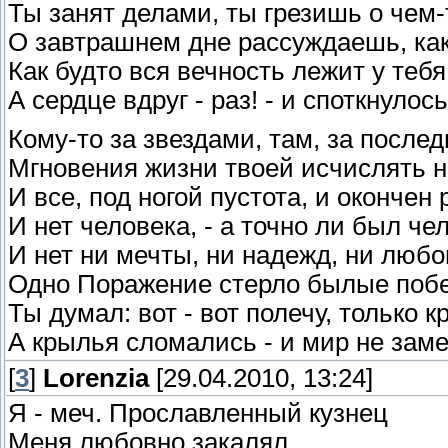
Ты занят делами, ты грезишь о чем
О завтрашнем дне рассуждаешь, как
Как будто вся вечность лежит у тебя
А сердце вдруг - раз! - и споткнулось
Кому-то за звездами, там, за после
Мгновения жизни твоей исчислять н
И все, под ногой пустота, и окончен 
И нет человека, - а точно ли был чел
И нет ни мечты, ни надежд, ни любо
Одно Поражение стерло былые поб
Ты думал: вот - вот полечу, только 
А крылья сломались - и мир не заме
[
3
]
Lorenzia
[29.04.2010, 13:24]
Я - меч. Прославленный кузнец
Меня любовно закалял.