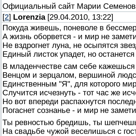
Официальный сайт Марии Семено
[
2
]
Lorenzia
[29.04.2010, 13:22]
Покуда живешь, поневоле в бессме
А жизнь оборвется - и мир не замети
Не вздрогнет луна, не осыпятся звез
Единый листок упадет, но останется
В младенчестве сам себе кажешься
Венцом и зерцалом, вершиной людс
Единственным "Я", для которого мир
Случится исчезнуть - тот час же исч
Но вот впереди распахнутся послед
Погаснет сознанье - и мир не замети
Ты ревностью бредишь, ты шепчешь
На свадьбе чужой веселишься с гос