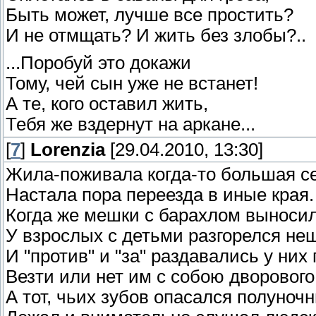
Быть может, лучше все простить?
И не отмщать? И жить без злобы?..
...Поробуй это докажи
Тому, чей сын уже не встанет!
А те, кого оставил жить,
Тебя же вздернут на аркане...
[
7
]
Lorenzia
[29.04.2010, 13:30]
Жила-поживала когда-то большая с
Настала пора переезда в иные края.
Когда же мешки с барахлом выносил
У взрослых с детьми разгорелся не
И "против" и "за" раздавались у них 
Везти или нет им с собою дворового
А тот, чьих зубов опасался полуночн