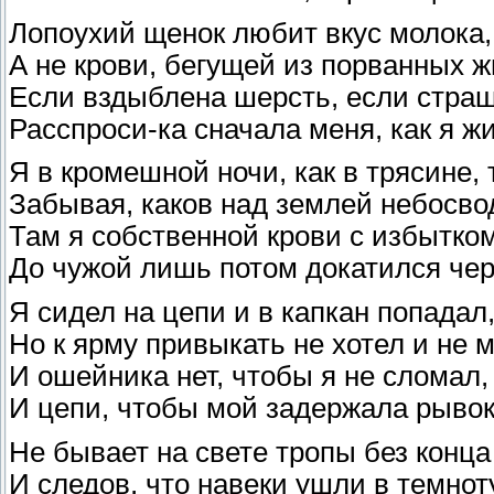
Лопоухий щенок любит вкус молока,
А не крови, бегущей из порванных ж
Если вздыблена шерсть, если страш
Расспроси-ка сначала меня, как я жи
Я в кромешной ночи, как в трясине, 
Забывая, каков над землей небосво
Там я собственной крови с избытко
До чужой лишь потом докатился чер
Я сидел на цепи и в капкан попадал
Но к ярму привыкать не хотел и не м
И ошейника нет, чтобы я не сломал,
И цепи, чтобы мой задержала рывок
Не бывает на свете тропы без конца
И следов, что навеки ушли в темноту