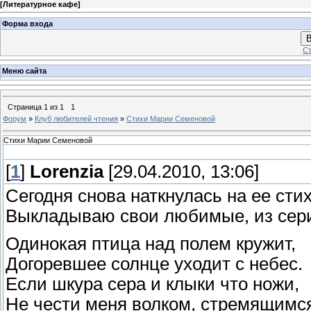
[
Литературное кафе
]
Форма входа
В
Ст
Меню сайта
Страница
1
из
1
1
Форум
»
Клуб любителей чтения
»
Стихи Марии Семеновой
Стихи Марии Семеновой
[
1
]
Lorenzia
[29.04.2010, 13:06]
Сегодня снова наткнулась на ее сти
Выкладываю свои любимые, из серии
Одинокая птица над полем кружит,
Догоревшее солнце уходит с небес.
Если шкура сера и клыки что ножи,
Не чести меня волком, стремящимся