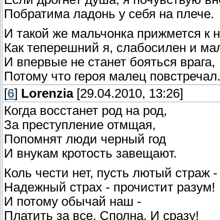
Побратима ладонь у себя на плече.
И такой же мальчонка прижмется к н
Как теперешний я, слабосилен и ма
И впервые не станет бояться врага,
Потому что героя малец повстречал
[
6
]
Lorenzia
[29.04.2010, 13:26]
Когда восстанет род на род,
За преступление отмщая,
Попомнят люди черный год
И внукам кротость завещают.
Коль чести нет, пусть лютый страж -
Надежный страх - прочистит разум!
И потому обычай наш -
Платить за все. Сполна. И сразу!