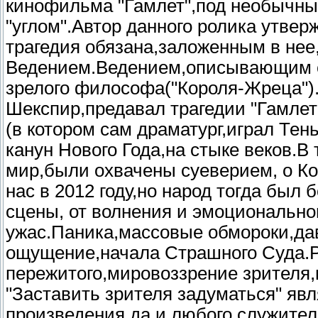
кинофильма "Гамлет",под необычны
"углом".Автор данного ролика утвер
трагедия обязана,заложенным в не
Ведением.Ведением,описывающим ст
зрелого философа("Короля-Жреца")
Шекспир,предавал трагедии "Гамле
(в котором сам драматург,играл Тень
канун Нового Года,на стыке веков.В
мир,были охвачены суеверием, о Ко
нас в 2012 году,но народ тогда был
сцены, от волнения и эмоционально
ужас.Паника,массовые обмороки,да
ощущение,начала Страшного Суда.Р
пережитого,мировоззрение зрителя,н
"Заставить зрителя задуматься" яв
произведения,да и любого служител