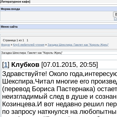
[
Литературное кафе
]
Форма входа
В
Ст
Меню сайта
Страница
1
из
1
1
Форум
»
Клуб любителей чтения
»
Загадка Шекспира: Гамлет как "Король-Жрец"
Загадка Шекспира: Гамлет как "Король-Жрец"
[
1
]
Клубков
[07.01.2015, 20:55]
Здравствуйте! Около года,интересу
Шекспира.Читал многие его произве
(перевод Бориса Пастернака) остае
неизгладимый след в душе и сознан
Козинцева.И вот недавно решил пе
по запросу наткнулся на любопытн