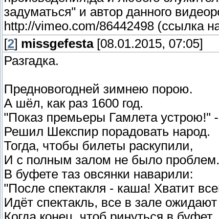
задуматься" и автор данного видеор
http://vimeo.com/86442498 (ссылка н
[
2
]
missgefesta
[08.01.2015, 07:05]
Разгадка.
Предновогодней зимнею порою.
А шёл, как раз 1600 год.
"Показ премьеры Гамлета устрою!" -
Решил Шекспир порадовать народ.
Тогда, чтобы билеты раскупили,
И с полным залом не было проблем
В буфете таз овсянки наварили:
"После спектакля - каша! Хватит всем
Идёт спектакль, все в зале ожидают
Когда конец. чтоб ринуться в буфет.