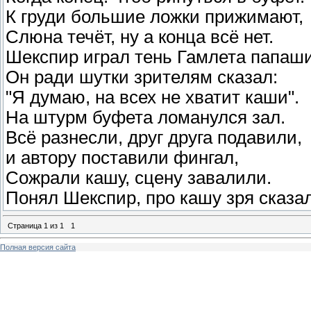
К груди большие ложки прижимают,
Слюна течёт, ну а конца всё нет.
Шекспир играл тень Гамлета папаши
Он ради шутки зрителям сказал:
"Я думаю, на всех не хватит каши".
На штурм буфета ломанулся зал.
Всё разнесли, друг друга подавили,
и автору поставили фингал,
Сожрали кашу, сцену завалили.
Понял Шекспир, про кашу зря сказал.
Страница
1
из
1
1
Полная версия сайта