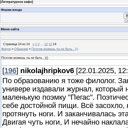
[
Литературное кафе
]
Форма входа
В
Ст
Меню сайта
Страница
14
из
14
«
1
2
…
12
13
14
Форум
»
Общение
»
Поэтом можешь ты не быть...)))
Поэтом можешь ты не быть...)))
[
196
]
nikolajhripkov6
[22.01.2025, 12:
По образованию я тоже филолог. За
универе издавали журнал, который 
маленькую поэмку "Пегас". Поэтичес
себе достойной пищи. Всё засохло, 
протянуть ноги. И заканчивалась эт
Двигая чуть ноги, И нечайно наклал