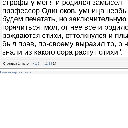
строфы у меня и родился замысел. 
профессор Одиноков, умница необык
будем печатать, но заключительную
горячиться, мол, от нее все и родило
рождаются стихи, оттолкнулся и пл
был прав, по-своему выразил то, о 
знали из какого сора растут стихи".
Страница
14
из
14
«
1
2
…
12
13
14
Полная версия сайта