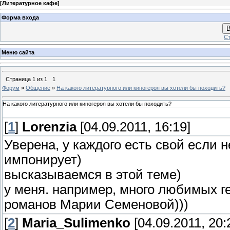
[
Литературное кафе
]
Форма входа
В
Ст
Меню сайта
Страница
1
из
1
1
Форум
»
Общение
»
На какого литературного или киногероя вы хотели бы походить?
На какого литературного или киногероя вы хотели бы походить?
[
1
]
Lorenzia
[04.09.2011, 16:19]
Уверена, у каждого есть свой если 
импонирует)
высказываемся в этой теме)
у меня. например, много любимых г
романов Марии Семеновой)))
[
2
]
Maria_Sulimenko
[04.09.2011, 20: