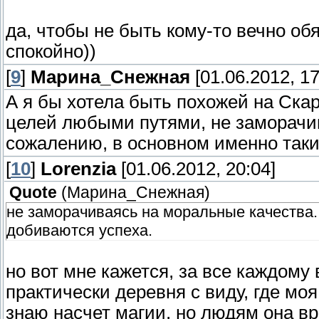
да, чтобы не быть кому-то вечно обя
спокойно))
[
9
]
Марина_Снежная
[01.06.2012, 17
А я бы хотела быть похожей на Скар
целей любыми путями, не заморачив
сожалению, в основном именно таки
[
10
]
Lorenzia
[01.06.2012, 20:04]
Quote
(
Марина_Снежная
)
не заморачиваясь на моральные качества.
добиваются успеха.
но вот мне кажется, за все каждому 
практически деревня с виду, где мо
знаю насчет магии, но людям она вр