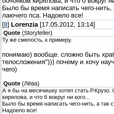
бочонком кирялова, и что б вокруг ни 
Было бы время написать чего-нить,
лаючего пса. Надоело все!
[
8
]
Lorenzia
[17.05.2012, 13:14]
Quote
(
Storyteller
)
Ту же смелость, к примеру.
понимаю) вообще. сложно быть храб
телосложения"))) почему и хочу нау
чего)
Quote
(
Лёва
)
А я бы на месячишку хотел стать Р.Крузо.
кирялова, и что б вокруг ни кого...
Было бы время написать чего-нить, а так
Надоело все!