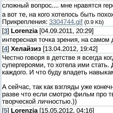
сложный вопрос.... мне нравятся ге
а вот те, на кого хотелось быть похо
Прикрепления:
3304744.gif
(0.9 Kb)
[
3
]
Lorenzia
[04.09.2011, 20:29]
интересная точка зрения, на самом д
[
4
]
Хелайзиз
[13.04.2012, 19:42]
Честно говоря в детстве я всегда к
супергероями, то хотела ими стать. 
каждого. И что буду владеть навыка
А сейчас, так как взгляды уже конеч
разве что если смотрю фильм про тв
творческой личностью.))
[
5
]
Lorenzia
[15.05.2012, 04:16]