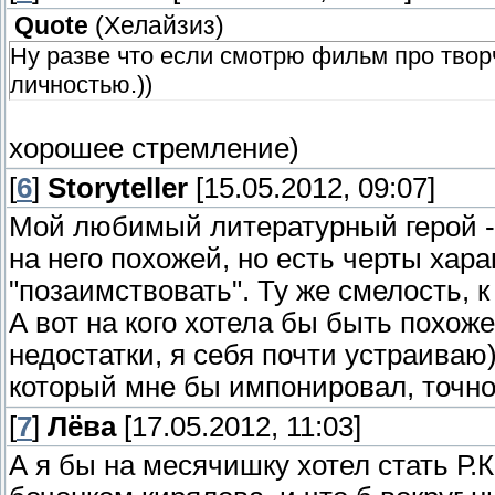
Quote
(
Хелайзиз
)
Ну разве что если смотрю фильм про творч
личностью.))
хорошее стремление)
[
6
]
Storyteller
[15.05.2012, 09:07]
Мой любимый литературный герой - 
на него похожей, но есть черты хар
"позаимствовать". Ту же смелость, к
А вот на кого хотела бы быть похоже
недостатки, я себя почти устраиваю)
который мне бы импонировал, точно 
[
7
]
Лёва
[17.05.2012, 11:03]
А я бы на месячишку хотел стать Р.