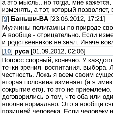
а это мысль...но тогда, мне кажется
изменять, а тот, который позволяет,
[
9
]
Баньши-ВА
[23.06.2012, 17:21]
Мужчины полигамны по природе своей
А вообще - отрицательно. Если измен
и родственников не знал. Иначе вов
[
10
]
pyca
[01.09.2012, 02:06]
Вопрос спорный, конечно. У каждого
точки зрения, воспитания, выбора. 
честность. Ложь я всем своим суще
вторая половина изменяет (а я имею 
сокрытие его), то это не приемлемо
договорились о том, что оба или оди
вполне нормально. Это я вообще сч
позицией человека. Если человеку н