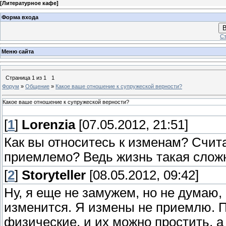
[
Литературное кафе
]
Форма входа
В
Ст
Меню сайта
Страница
1
из
1
1
Форум
»
Общение
»
Какое ваше отношение к супружеской верности?
Какое ваше отношение к супружеской верности?
[
1
]
Lorenzia
[07.05.2012, 21:51]
Как вы относитесь к изменам? Счита
приемлемо? Ведь жизнь такая слож
[
2
]
Storyteller
[08.05.2012, 09:42]
Ну, я еще не замужем, но не думаю,
изменится. Я измены не приемлю. П
физические, и их можно простить, а