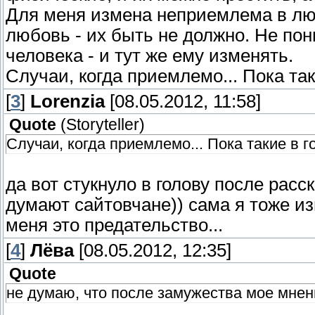
Для меня измена неприемлема в люб
любовь - их быть не должно. Не по
человека - и тут же ему изменять.
Случаи, когда приемлемо... Пока так
[
3
]
Lorenzia
[08.05.2012, 11:58]
Quote
(
Storyteller
)
Случаи, когда приемлемо... Пока такие в г
да вот стукнуло в голову после расс
думают сайтовчане)) сама я тоже из
меня это предательство...
[
4
]
Лёва
[08.05.2012, 12:35]
Quote
не думаю, что после замужества мое мнен