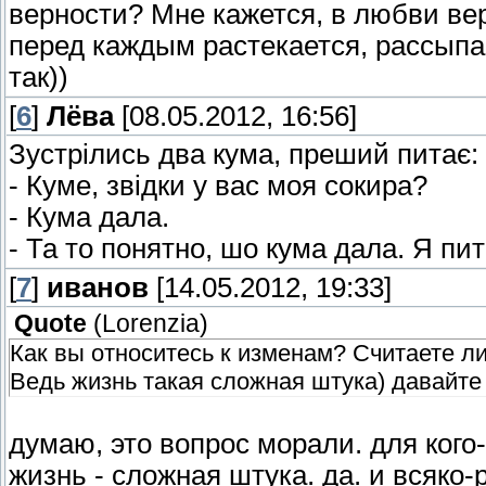
верности? Мне кажется, в любви ве
перед каждым растекается, рассыпае
так))
[
6
]
Лёва
[08.05.2012, 16:56]
Зустрілись два кума, преший питає:
- Куме, звідки у вас моя сокира?
- Кума дала.
- Та то понятно, шо кума дала. Я пи
[
7
]
иванов
[14.05.2012, 19:33]
Quote
(
Lorenzia
)
Как вы относитесь к изменам? Считаете ли
Ведь жизнь такая сложная штука) давайт
думаю, это вопрос морали. для кого-
жизнь - сложная штука. да. и всяко-