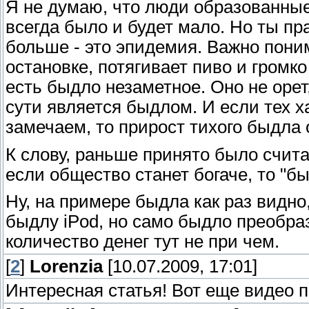
Я не думаю, что люди образованны
всегда было и будет мало. Но ты пр
больше - это эпидемия. Важно поним
остановке, потягивает пиво и громко 
есть быдло незаметное. Оно не орет,
сути является быдлом. И если тех 
замечаем, то прирост тихого быдла 
К слову, раньше принято было счит
если общество станет богаче, то "бы
Ну, на примере быдла как раз видно
быдлу iPod, но само быдло преобра
количество денег тут не при чем.
[
2
]
Lorenzia
[10.07.2009, 17:01]
Интересная статья! Вот еще видео п