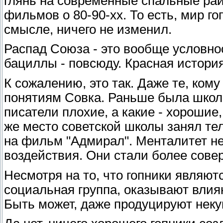
глянь на современные спальные рай
фильмов о 80-90-хх. То есть, мир г
смысле, ничего не изменил.
Распад Союза - это вообще условнос
бациллы - повсюду. Красная истори
К сожалению, это так. Даже те, ком
понятиям Совка. Раньше была школа
писатели плохие, а какие - хорошие,
же место советской школы занял те
на фильм "Адмирал". Менталитет н
воздействия. Они стали более сов
Несмотря на то, что гопники являют
социальная группа, оказывают вли
Быть может, даже продуцируют неку