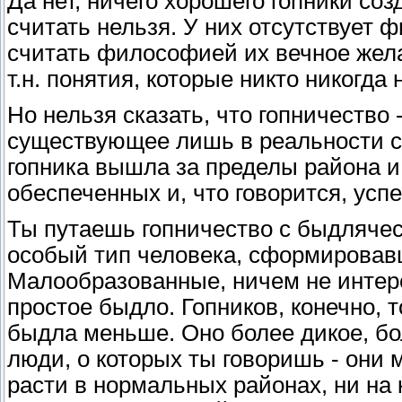
Да нет, ничего хорошего гопники соз
считать нельзя. У них отсутствует 
считать философией их вечное жела
т.н. понятия, которые никто никогда
Но нельзя сказать, что гопничество 
существующее лишь в реальности с
гопника вышла за пределы района и
обеспеченных и, что говорится, усп
Ты путаешь гопничество с быдлячес
особый тип человека, сформировавш
Малообразованные, ничем не интере
простое быдло. Гопников, конечно, т
быдла меньше. Оно более дикое, бо
люди, о которых ты говоришь - они 
расти в нормальных районах, ни на 