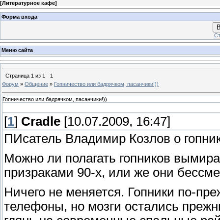
[
Литературное кафе
]
Форма входа
В
Ст
Меню сайта
Страница
1
из
1
1
Форум
»
Общение
»
Гопничество или бадрячком, пасанчики!))
Гопничество или бадрячком, пасанчики!))
[
1
]
Cradle
[10.07.2009, 16:47]
ПИсатель Владимир Козлов о гопни
Можно ли полагать гопников выми
призраками 90-х, или же они бессм
Ничего не меняется. Гопники по-пр
телефоны, но мозги остались прежн