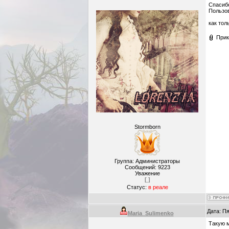
Спасибо
Пользов
как тол
Прик
Stormborn
Группа: Администраторы
Сообщений:
9223
Уважение
[ ]
Статус:
в реале
Дата: Пя
Maria_Sulimenko
Такую м