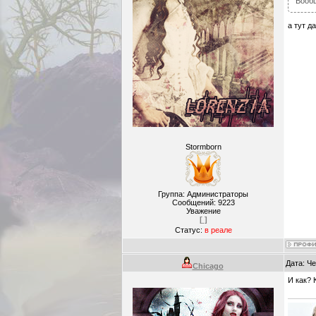
Вообщ
а тут д
Stormborn
Группа: Администраторы
Сообщений:
9223
Уважение
[ ]
Статус:
в реале
Дата: Че
Chicago
И как? 