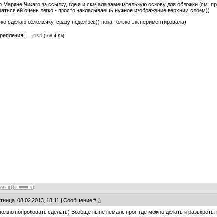
 Марине Чикаго за ссылку, где я и скачала замечательную основу для обложки (см. п
аться ей очень легко - просто накладываешь нужное изображение верхним слоем))
ько сделаю обложечку, сразу поделюсь)) пока только экспериментировала)
репления:
__.psd
(168.4 Kb)
тница, 08.02.2013, 18:11 | Сообщение #
3
ожно попробовать сделать) Вообще ныне немало прог, где можно делать и развороты и