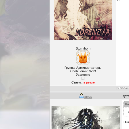
Stormborn
Группа: Администраторы
Сообщений:
9223
Уважение
[ ]
Статус:
в реале
Дата
Ukon
Ци
В
Нын