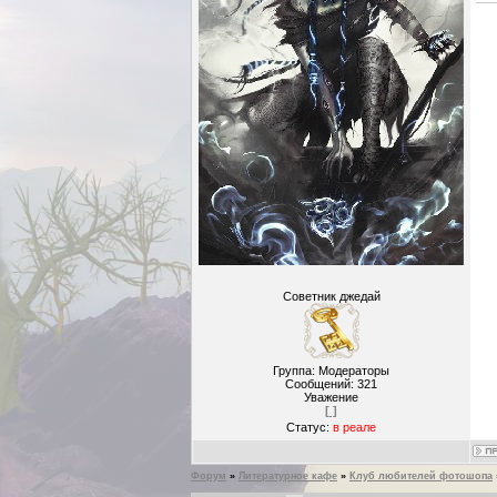
Советник джедай
Группа: Модераторы
Сообщений:
321
Уважение
[ ]
Статус:
в реале
Форум
»
Литературное кафе
»
Клуб любителей фотошопа