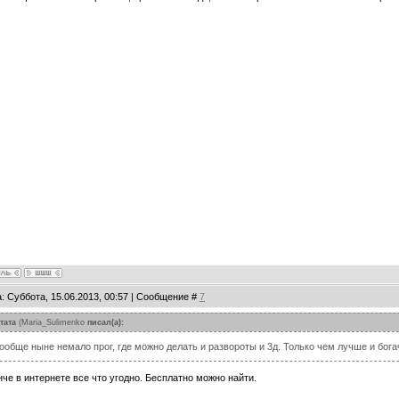
: Суббота, 15.06.2013, 00:57 | Сообщение #
7
тата
(
Maria_Sulimenko
писал(а):
ообще ныне немало прог, где можно делать и развороты и 3д. Только чем лучше и бога
че в интернете все что угодно. Бесплатно можно найти.