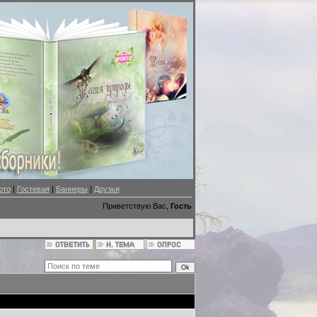
ото
|
Гостевая
|
Баннеры
|
Друзья
Приветствую Вас,
Гость