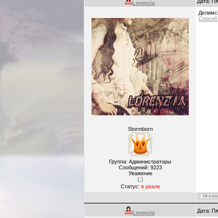
Дата: Пя
Lorenzia
Делимс
Способ
Stormborn
Группа: Администраторы
Сообщений:
9223
Уважение
[ ]
Статус:
в реале
Дата: Пя
Lorenzia