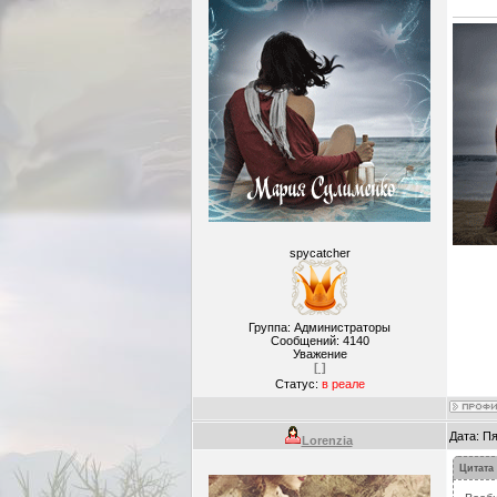
spycatcher
Группа: Администраторы
Сообщений:
4140
Уважение
[ ]
Статус:
в реале
Дата: Пя
Lorenzia
Цитата