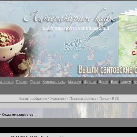
а почета
|
Поэзия
|
Проза
|
Книжная полка
|
Магазин
|
Журнал
|
Дуэли
|
Блог
|
Форум
|
Ф
Новые сообщения
·
Участники
·
Правила форума
·
Поиск
·
RSS
»
Создание разворотов