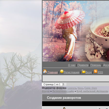
О нас
|
Правила
|
Помощь
|
Доск
Главная
|
Регистрация
|
Вход
|
RSS
1
Страница
1
из
1
Модератор форума:
,
,
Lorenzia
Ness
Carpe_Diem
Форум
»
Литературное кафе
»
Клуб любителей фотошопа
Создание разворотов