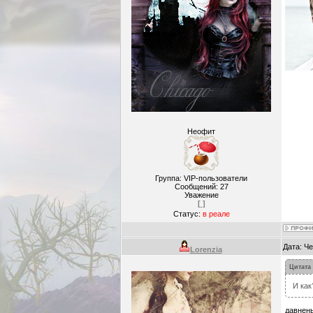
Неофит
Группа: VIP-пользователи
Сообщений:
27
Уважение
[ ]
Статус:
в реале
Дата: Че
Lorenzia
Цитата
И как
давнень