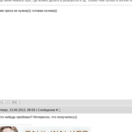
е ныне немало прог, где можно делать и развороты и 3д. Только чем лучше и богаче о
аже прога не нужна))) готовая основа))
тверг, 13.06.2013, 08:59 | Сообщение #
5
Кто-нибудь пробовал? Интересно, что получилось))