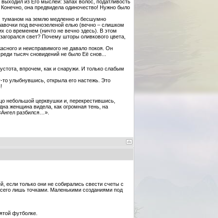
выходил из Его мыслей: запах волос, податливость
! Конечно, она предвидела одиночество! Нужно было
ым туманом на землю медленно и бесшумно
 лавочки под вечнозеленой елью (вечно – слишком
х со временем (ничто не вечно здесь). В этом
е загорался свет? Почему шторы оливкового цвета,
жасного и неисправимого не давало покоя. Он
реди тысяч сновидений не было Её снов...
устота, впрочем, как и снаружи. И только слабым
у-то улыбнувшись, открыла его настежь. Это
!
цо небольшой церквушки и, перекрестившись,
дна женщина видела, как огромная тень, на
«Ангел разбился…».
, если только они не собирались свести счеты с
всего лишь точками. Маленькими созданиями под
мятой футболке.