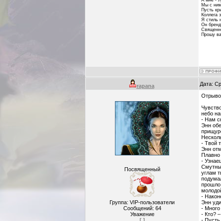
Мы с ним
Пусть кр
Коллега з
Я стиль 
Он бренд
Священн
Прошу ва
Дата: Ср
rapana
Отрыво
Чувство
небо на
- Нам с
Энн обе
прищуре
Несколь
- Твой 
Энн отм
Плавно 
- Узнае
Смутные
Посвященный
углам т
подумал
прошло 
молодой
- Након
Группа: VIP-пользователи
Энн уди
Сообщений:
64
- Много
Уважение
- Кто? 
[ ]
- Пусть