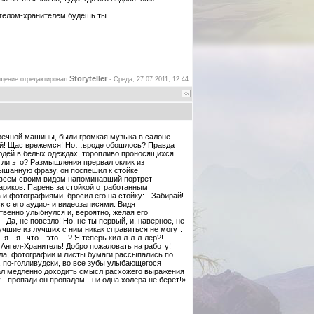
ангелом-хранителем будешь ты.
Storyteller
щение отредактировал
-
Среда, 27.07.2011, 12:44
речной машины, были громкая музыка в салоне
ивай! Щас врежемся! Но…вроде обошлось? Правда
юдей в белых одеждах, торопливо проносящихся
 ли это? Размышления прервал оклик из
лышанную фразу, он поспешил к стойке
, всем своим видом напоминавший портрет
ариков. Парень за стойкой отработанным
и фотографиями, бросил его на стойку: - Забирай!
к с его аудио- и видеозаписями. Видя
твенно улыбнулся и, вероятно, желая его
 Да, не повезло! Но, не ты первый, и, наверное, не
чшие из лучших с ним никак справиться не могут.
 …я…я.. что…это… ? Я теперь кил-л-л-л-лер?!
– Ангел-Хранитель! Добро пожаловать на работу!
ала, фотографии и листы бумаги рассыпались по
, по-голливудски, во все зубы улыбающегося
чал медленно доходить смысл расхожего выражения
 - пропади он пропадом - ни одна холера не берет!»