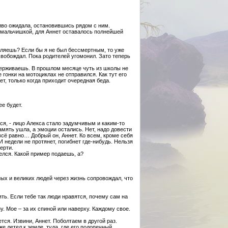
ливо ожидала, остановившись рядом с ним.
 мальчишкой, для Аннет оставалось полнейшей
авляешь? Если бы я не был бессмертным, то уже
свобождал. Пока родителей угомонил. Зато теперь
ыдерживаешь. В прошлом месяце чуть из школы не
гонки на мотоциклах не отправился. Как тут его
ет, только когда приходит очередная беда.
ее будет.
тся, - лицо Алекса стало задумчивым и каким-то
мять ушла, а эмоции остались. Нет, надо довести
всё равно… Добрый он, Аннет. Ко всем, кроме себя
И недели не протянет, погибнет где-нибудь. Нельзя
ерти.
шелся. Какой пример подаешь, а?
ных и великих людей через жизнь сопровождал, что
ть. Если тебе так люди нравятся, почему сам на
зу. Мое – за их спиной или наверху. Каждому свое.
ется. Извини, Аннет. Поболтаем в другой раз.
е летел к земле, туда, где его подопечный