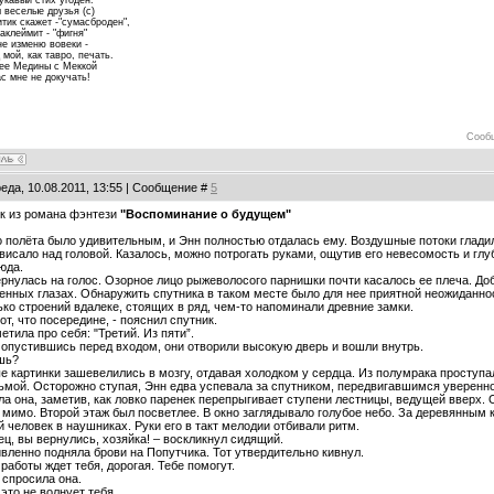
 веселые друзья (с)
итик скажет -"сумасброден",
аклеймит - "фигня"
не изменю вовеки -
 мой, как тавро, печать.
ее Медины с Меккой
с мне не докучать!
Сооб
еда, 10.08.2011, 13:55 | Сообщение #
5
к из романа фэнтези
"Воспоминание о будущем"
 полёта было удивительным, и Энн полностью отдалась ему. Воздушные потоки гладили
висало над головой. Казалось, можно потрогать руками, ощутив его невесомость и глу
юда.
рнулась на голос. Озорное лицо рыжеволосого парнишки почти касалось ее плеча. До
нных глазах. Обнаружить спутника в таком месте было для нее приятной неожиданнос
ко строений вдалеке, стоящих в ряд, чем-то напоминали древние замки.
тот, что посередине, - пояснил спутник.
етила про себя: "Третий. Из пяти”.
опустившись перед входом, они отворили высокую дверь и вошли внутрь.
шь?
 картинки зашевелились в мозгу, отдавая холодком у сердца. Из полумрака проступ
ьмой. Осторожно ступая, Энн едва успевала за спутником, передвигавшимся уверенно и
а она, заметив, как ловко паренек перепрыгивает ступени лестницы, ведущей вверх. О
мимо. Второй этаж был посветлее. В окно заглядывало голубое небо. За деревянным
 человек в наушниках. Руки его в такт мелодии отбивали ритм.
ец, вы вернулись, хозяйка! – воскликнул сидящий.
вленно подняла брови на Попутчика. Тот утвердительно кивнул.
 работы ждет тебя, дорогая. Тебе помогут.
– спросила она.
 это не волнует тебя.