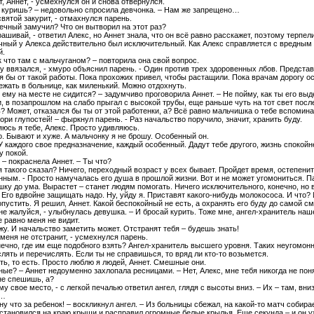
т, Аннет, - усмехнулся он и снова отвернулся.
 куришь? – недовольно спросила девчонка. – Нам же запрещено…
 святой закурит, - отмахнулся парень.
ечный замучил? Что он вытворил на этот раз?
рашивай, - ответил Алекс, но Аннет знала, что он всё равно расскажет, поэтому терпе
ный у Алекса действительно был исключительный. Как Алекс справляется с вредным
й.
ак что там с мальчуганом? – повторила она свой вопрос.
ку ввязался, - хмуро объяснил парень. - Один против трех здоровенных лбов. Предст
я бы от такой работы. Пока прохожих привел, чтобы растащили. Пока врачам дорогу о
ежать в больнице, как миленький. Можно отдохнуть.
о ему на месте не сидится? – задумчиво проговорила Аннет. – Не пойму, как ты его в
, в позапрошлом на слабо прыгал с высокой трубы, еще раньше чуть на тот свет после 
? Может, отказался бы ты от этой работенки, а? Всё равно мальчишка о тебе вспомина
вори глупостей! – фыркнул парень. - Раз начальство поручило, значит, хранить буду.
яюсь я тебе, Алекс. Просто удивляюсь.
о. Бывают и хуже. А мальчонку я не брошу. Особенный он.
У каждого свое предназначение, каждый особенный. Дадут тебе другого, жизнь спокойн
у покой.
! – покраснела Аннет. – Ты что?
 я такого сказал? Ничего, переходный возраст у всех бывает. Пройдет время, остепени
ным. - Просто намучалась его душа в прошлой жизни. Вот и не может угомониться. Па
ку до ума. Вырастет – станет людям помогать. Ничего исключительного, конечно, но 
 Его вдвойне защищать надо. Ну, уйду я. Приставят какого-нибудь молокососа. И что? 
опустить. Я решил, Аннет. Какой беспокойный не есть, а охранять его буду до самой см
 не жалуйся, - улыбнулась девушка. – И бросай курить. Тоже мне, ангел-хранитель на
е равно меня не видит.
ижу. И начальство заметить может. Отстранят тебя – будешь знать!
 меня не отстранит, - усмехнулся парень.
нечно, где им еще подобного взять? Ангел-хранитель высшего уровня. Таких неугомон
лять и перечислять. Если ты не справишься, то вряд ли кто-то возьмется.
сть, то есть. Просто люблю я людей, Аннет. Смешные они.
ые? – Аннет недоуменно захлопала ресницами. – Нет, Алекс, мне тебя никогда не поня
не спешишь, а?
му свое место, - с легкой печалью ответил ангел, глядя с высоты вниз. – Их – там, вни
л…
 ну что за ребенок! – воскликнул ангел. – Из больницы сбежал, на какой-то матч собира
становился на краю крыши и расправил огромные белые крылья. Еще секунда – и он уж