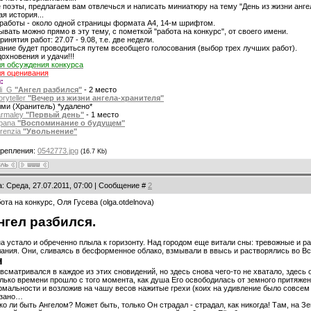
 поэты, предлагаем вам отвлечься и написать миниатюру на тему "День из жизни анге
я история...
работы - около одной страницы формата А4, 14-м шрифтом.
вать можно прямо в эту тему, с пометкой "работа на конкурс", от своего имени.
ринятия работ: 27.07 - 9.08, т.е. две недели.
ние будет проводиться путем всеобщего голосования (выбор трех лучших работ).
охновения и удачи!!!
я обсуждения конкурса
ля оценивания
:
li_G
"Ангел разбился"
- 2 место
ryteller
"Вечер из жизни ангела-хранителя"
ми (Хранитель) *удалено*
armaley
"Первый день"
- 1 место
apana
"Воспоминание о будущем"
renzia
"Увольнение"
репления:
0542773.jpg
(16.7 Kb)
а: Среда, 27.07.2011, 07:00 | Сообщение #
2
ота на конкурс, Оля Гусева (olga.otdelnova)
нгел разбился.
а устало и обреченно плыла к горизонту. Над городом еще витали сны: тревожные и р
ания. Они, сливаясь в бесформенное облако, взмывали в ввысь и растворялись во 
н
всматривался в каждое из этих сновидений, но здесь снова чего-то не хватало, здес
лько времени прошло с того момента, как душа Его освободилась от земного притяже
мальности и возложив на чашу весов нажитые грехи (коих на удивление было совсем н
азано…
ко ли быть Ангелом? Может быть, только Он страдал - страдал, как никогда! Там, на 