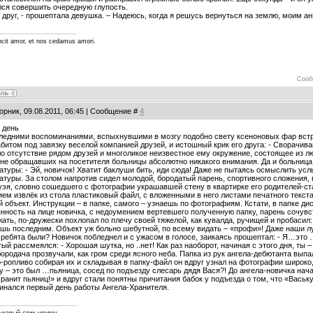
лся совершить очередную глупость.
, друг, - прошептала девушка. – Надеюсь, когда я решусь вернуться на землю, моим 
cit amor, et nos cedamus amori.
Сооб
орник, 09.08.2011, 06:45 | Сообщение #
4
 день
следними воспоминаниями, вспыхнувшими в мозгу подобно свету ксеноновых фар вст
абитом под завязку веселой компанией друзей, и истошный крик его друга: - Сворач
 отсутствие рядом друзей и многоликое неизвестное ему окружение, состоящее из л
не обращавших на посетителя больницы абсолютно никакого внимания. Да и больница
атуры: - Эй, новичок! Хватит баклуши бить, иди сюда! Даже не пытаясь осмыслить ус
атуры. За столом напротив сидел молодой, бородатый парень, спортивного сложения
эя, словно сошедшего с фотографии украшавшей стену в квартирке его родителей-ст
ем извлёк из стола пластиковый файл, с вложенными в него листами печатного текста 
й объект. Инструкции – в папке, самого – узнаешь по фотографиям. Кстати, в папке дис
нность на лице новичка, с недоумением вертевшего полученную папку, парень сочувс
ать, по-дружески похлопал по плечу своей тяжелой, как кувалда, ручищей и пробасил: -
шь последним. Объект уж больно шебутной, по всему видать – «профи»! Даже наши лу
 ребята были? Новичок побледнел и с ужасом в голосе, заикаясь прошептал: - Я…это
ый рассмеялся: - Хорошая шутка, но ..нет! Как раз наоборот, начиная с этого дня, ты 
ородача прозвучали, как гром среди ясного неба. Папка из рук ангела-дебютанта вып
о-ропливо собирая их и складывая в папку-файл он вдруг узнал на фотографии широко
 – это был …пьяница, сосед по подъезду слесарь дядя Вася?! До ангела-новичка на
хранит пьяниц!» и вдруг стали понятны причитания бабок у подъезда о том, что «Ваську
инался первый день работы Ангела-Хранителя.
лукавый стих угоден.