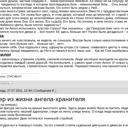
шной душой, чистым сердцем и… нерастраченной любовью. Её образ ни на секунду не 
, преданность взгляда, в котором проглядывала боль - невыносимая боль… Она знала
нуться, вопреки всем законам Бытия, Он хотел быть рядом с Ней…
кнах многоэтажек загорался свет, город лениво просыпался. Вместе с предрассветн
стилась тень. Он снова был здесь, в этом дворе, который знал до мелочей: от старой
мко для этого мира) до незатейливых рисунков на стенах пятиэтажного дома, поблекши
ом доме жила Она: Его жизнь, Его судьба, Его боль. Но почему в окне пятого этажа н
любимого цвета, были плотно задернуты?
ет ли Ангел испытывать чувство страха? Как оказалось – да! Предчувствие чего-то у
нялся, коснулся двери и… все понял. Её здесь больше нет! Нужно было догадаться – с
на
 ничего не чувствовала, не видела, не слышала. Внутри была только невосполнимая п
ьсом: «его больше нет… больше нет... нет».
помня себя, Она подошла к окну, одернула шторы (те самые, оливкового цвета) и чем
залось проще ожидаемого, до Него оставался всего лишь шаг… Как же Она ошибалась
пилог
 закончилась утренняя служба, смолкли колокола. Люди неспешно выходили на крыль
ходились каждый своей дорогой. На колокольне, у самого края стоял Ангел. И только о
правляя крыльев, стремительно падала на землю. Перекрестившись она прошептала 
enzia, СПАСИБО!!!
еда, 27.07.2011, 12:44 | Сообщение #
3
ер из жизни ангела-хранителя
 на конкурс)
я фигура застыла на крыше высотного дома. Здесь редко можно было встретить людей
или получить лишний адреналин, глядя на ленту улицы внизу. Отсюда люди казались 
ьным оком Вселенной.
мец закурил. Дым потянулся тоненькой струйкой.
вздрогнул и повернул голову. За его спиной стояла худенькая девчушка в джинсах и 