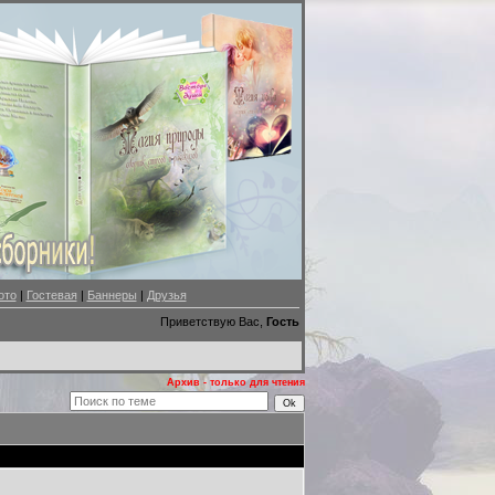
ото
|
Гостевая
|
Баннеры
|
Друзья
Приветствую Вас,
Гость
Архив - только для чтения