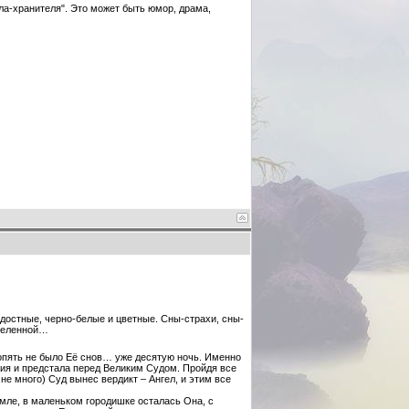
ла-хранителя". Это может быть юмор, драма,
адостные, черно-белые и цветные. Сны-страхи, сны-
Вселенной…
ь опять не было Её снов… уже десятую ночь. Именно
ния и предстала перед Великим Судом. Пройдя все
е много) Суд вынес вердикт – Ангел, и этим все
Земле, в маленьком городишке осталась Она, с