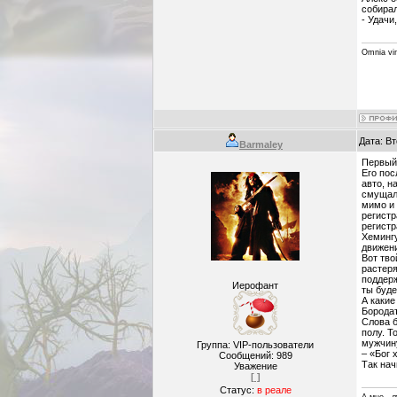
собира
- Удачи
Omnia vin
Дата: Вт
Barmaley
Первый
Его по
авто, н
смущало
мимо и 
регистр
регистр
Хемингу
движени
Вот тво
растеря
поддерж
Иерофант
ты буде
А какие
Бородат
Слова б
полу. Т
мужчину
Группа: VIP-пользователи
– «Бог 
Сообщений:
989
Так нач
Уважение
[ ]
Статус:
в реале
А мне - 