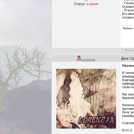
- Сколь
Статус:
в реале
Огромны
- Я все
Его имя
готовог
"Любите 
Дата: Ср
Lorenzia
Уволь
И зачем
вправду
благода
забреде
свою по
Как глу
держит
Начитал
противе
Лечу за
умнейши
Совсем 
Есть я.