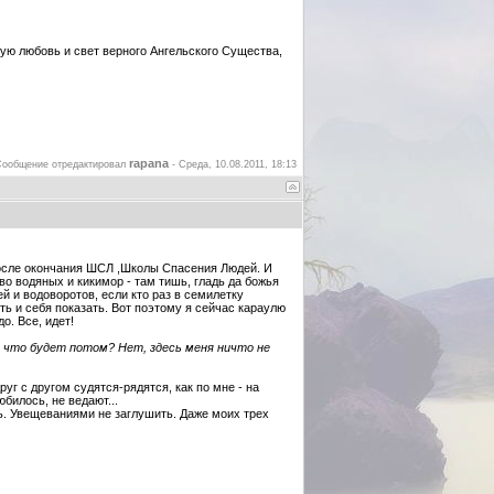
ную любовь и свет верного Ангельского Существа,
rapana
Сообщение отредактировал
-
Среда, 10.08.2011, 18:13
после окончания ШСЛ ,Школы Спасения Людей. И
о водяных и кикимор - там тишь, гладь да божья
ей и водоворотов, если кто раз в семилетку
еть и себя показать. Вот поэтому я сейчас караулю
о. Все, идет!
 И что будет потом? Нет, здесь меня ничто не
уг с другом судятся-рядятся, как по мне - на
юбилось, не ведают...
ть. Увещеваниями не заглушить. Даже моих трех