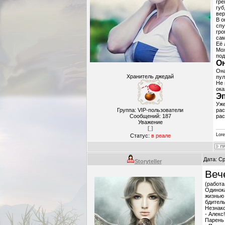
гре
губ
вер
В о
спу
гро
сам
Её 
Мож
под
О
Она
Хранитель джедай
пул
Не 
ока
Э
Уже
Группа: VIP-пользователи
рас
Сообщений:
187
рас
Уважение
[ ]
Lor
Статус:
в реале
Дата: Ср
Storyteller
Веч
(работа
Одинока
жизнью 
бдител
Незнако
- Алекс!
Парень 