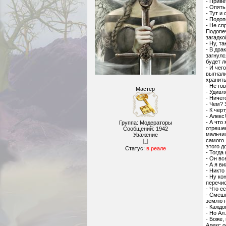
- Приве
- Опять
- Тут и
- Подоп
- Не сп
Подопеч
загадко
- Ну, т
- В дра
загнулс
будет л
- И чег
выгнали
хранить
- Не го
Мастер
- Удивл
- Ничег
- Чем? 
- К черт
- Алекс
- А что
Группа: Модераторы
отрешен
Сообщений:
1942
мальчиш
Уважение
самого.
[ ]
этого д
Статус:
в реале
- Тогда
- Он вс
- А я в
- Никто
- Ну ко
перечис
- Что е
- Смешн
землю 
- Каждо
- Но А
- Боже,
Алекс о