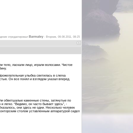
Barmaley
щение отредактировал
-
Вторник, 09.08.2011, 08:25
 тело, ласкали лицо, играли волосами. Чистое
бину.
брожелательная улыбка светилась в слегка
тью. Он все понял и взглядом указал вперед.
али обветшалые каменные стены, затянутые по
 легко. “Видимо, он часто бывает здесь”, -
казалось, они здесь не одни. Несколько человек
 конторским столом уставленным аппаратурой сидел