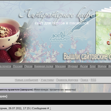
а почета
|
Поэзия
|
Проза
|
Книжная полка
|
Магазин
|
Журнал
|
Дуэли
|
Блог
|
Форум
|
Ф
Новые сообщения
·
Участники
·
Правила форума
·
Поиск
·
RSS
ангела-хранителя (завершен)
(Мини-конкурс прозаических миниатюр)
ршен)
орник, 26.07.2011, 17:15 | Сообщение #
1