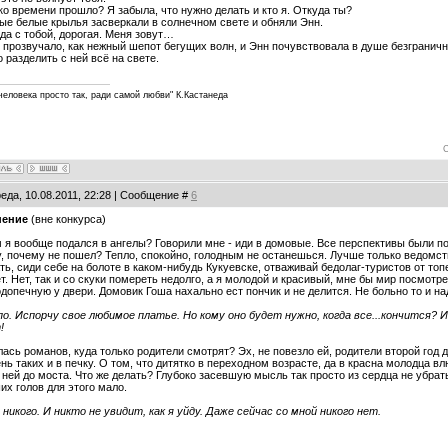
ко времени прошло? Я забыла, что нужно делать и кто я. Откуда ты?
е белые крылья засверкали в солнечном свете и обняли Энн.
гда с тобой, дорогая. Меня зовут…
 прозвучало, как нежный шепот бегущих волн, и Энн почувствовала в душе безгранич
о разделить с ней всё на свете.
человека просто так, ради самой любви" К.Кастанеда
еда, 10.08.2011, 22:28 | Сообщение #
6
нение
(вне конкурса)
 я вообще подался в ангелы? Говорили мне - иди в домовые. Все перспективы были 
, почему не пошел? Тепло, спокойно, голодным не останешься. Лучше только ведомств
ть, сиди себе на болоте в каком-нибудь Кукуевске, отваживай бедолаг-туристов от топ
т. Нет, так и со скуки помереть недолго, а я молодой и красивый, мне бы мир посмотр
допечную у двери. Домовик Гоша нахально ест пончик и не делится. Не больно то и над
по. Испорчу свое любимое платье. Но кому оно будет нужно, когда все...кончится?
!
ась романов, куда только родители смотрят? Эх, не повезло ей, родители второй год др
нь таких и в печку. О том, что дитятко в переходном возрасте, да в красна молодца вл
 ней до моста. Что же делать? Глубоко засевшую мысль так просто из сердца не убра
х голов для этого мало.
никого. И никто не увидит, как я уйду. Даже сейчас со мной никого нет.