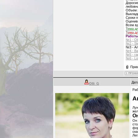
Дорогие
любовна
Объем 
Выклады
Сроки п
Оценива
Всем вд
Тема дл
Тема д
Работы
№1 - Ol
№2 - Sto
№3 - Ал
№4 - B
№5 - r
№6 - Lo
Прик
Дат
Olli_G
Раб
А
Лун
жел
О
Он 
сто
фор
ск
Лег