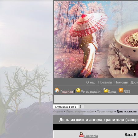
О нас
|
Правила
|
Помощь
|
Доск
Главная
|
Регистрация
|
Вход
|
RSS
1
Страница
1
из
1
Форум
»
Литературное кафе
»
Хранилище
»
День из жизни 
День из жизни ангела-хранителя (заве
Дата: Вт
Lorenzia