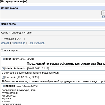
[
Литературное кафе
]
Форма входа
В
Ст
Меню сайта
Архив - только для чтения
Страница
1
из
1
1
Форум
»
Хранилище
»
Темы эфиров
Темы эфиров
[
1
]
pyca
[10.07.2012, 20:21]
Предлагайте темы эфиров, которые вы бы х
[
2
]
Maria_Sulimenko
[10.07.2012, 22:17]
o vejlivosti, o sovremennoj kul'ture, puteshestvijah
[
3
]
Lorenzia
[10.07.2012, 22:25]
Я бы о книгах хотела, о соотношении бумажной продукции и электронки, и еще о п
[
4
]
иванов
[10.07.2012, 22:46]
совремённая культура, язык.
путешествия.
литература.
музыка.
чтения.
радиоспектакли.