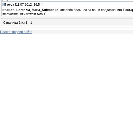
[
5
]
pyca
[11.07.2012, 16:54]
иванов
,
Lorenzia
,
Maria_Sulimenko
, спасибо большое за ваши предложения) Поста
выходным, выложены здесь)
Страница
1
из
1
1
Полная версия сайта