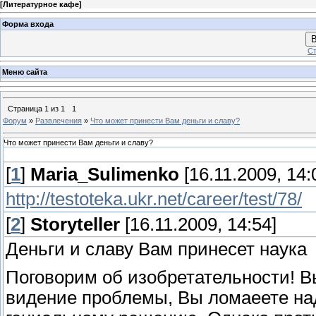
[
Литературное кафе
]
Форма входа
В
Ст
Меню сайта
Страница
1
из
1
1
Форум
»
Развлечения
»
Что может принести Вам деньги и славу?
Что может принести Вам деньги и славу?
[
1
]
Maria_Sulimenko
[16.11.2009, 14:
http://testoteka.ukr.net/career/test/78/
[
2
]
Storyteller
[16.11.2009, 14:54]
Деньги и славу Вам принесет наука
Поговорим об изобретательности! Вы
видение проблемы, Вы ломаеете над 