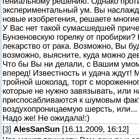
гениальному решению. Однако проти
экспериментальный ум. Вы наслажд
новые изобретения, решаете многи
У Вас нет такой сумасшедшей приче
Бунзеновскую горелку от пробирки?
лекарство от рака. Возможно, Вы бу
возможно, выясните, куда можно де
Что бы Вы ни делали, с Вашим умом
вперед! Известность и удача ждут! 
тройной шоколад, торт с мороженно
которые не нужно завязывать, или 
приспосабливаются к шумовым фак
воздухопроницаемую шерсть, или...
Надо же! Не ожидала!:)
[
3
]
AlesSanSun
[16.11.2009, 16:12]