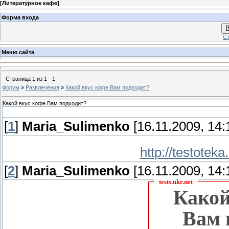
[
Литературное кафе
]
Форма входа
В
Ст
Меню сайта
Страница
1
из
1
1
Форум
»
Развлечения
»
Какой вкус кофе Вам подходит?
Какой вкус кофе Вам подходит?
[
1
]
Maria_Sulimenko
[16.11.2009, 14:
http://testoteka.
[
2
]
Maria_Sulimenko
[16.11.2009, 14:
tests.ukr.net
Какой
Вам 