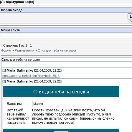
[
Литературное кафе
]
Форма входа
В
Ст
Меню сайта
Страница
1
из
1
1
Форум
»
Развлечения
»
Стих для тебя на сегодня
Стих для тебя на сегодня
[
1
]
Maria_Sulimenko
[21.04.2009, 22:22]
http://aeterna.ru/ftell.php?link=ftells:8913
[
2
]
Maria_Sulimenko
[21.04.2009, 22:22]
Стих для тебя на сегодня
Ваше имя
Вот такой
Прости, красавица, и не вини поэта, Что он
тебе выпал
любовь твою подробно описал! Пусть то, о чем
хайамичик от
писал, не испытал он сам - Поверь, он мысленно
писателей...
присутствовал при этом!