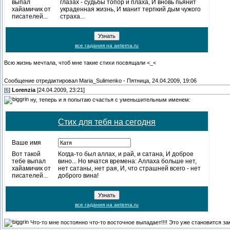
выпал
глазах - судьбы топор и плаха, И вновь пьянит
хайамичик от
украденная жизнь, И манит терпкий дым чужого
писателей...
страха...
все гадания на aeterna.ru
Всю жизнь мечтала, чтоб мне такие стихи посвящали <_<
Сообщение отредактировал
Maria_Sulimenko
-
Пятница, 24.04.2009, 19:06
[
6
]
Lorenzia
[24.04.2009, 23:21]
ну, теперь и я попытаю счастья с уменьшительным именем:
Стих для тебя на сегодня
Ваше имя
Вот такой
Когда-то был аллах, и рай, и сатана, И доброе
тебе выпал
вино... Но мчатся времена: Аллаха больше нет,
хайамичик от
нет сатаны, нет рая, И, что страшней всего - нет
писателей...
доброго вина!
все гадания на aeterna.ru
Что-то мне постоянно что-то восточное выпадает!!!! Это уже становится 