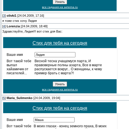
все гадания на aeterna.ru
[
3
]
olivki1
[24.04.2009, 17:16]
я тоже стих хочу Лидия
[
4
]
Lorenzia
[24.04.2009, 18:48]
Здравствуйте, Лидия!!! вот стих для Вас:
Стих для тебя на сегодня
Ваше имя
Вот такой тебе
Весной тесна учащемуся парта, И
выпал
правоверные полны азарта, Все в марте
хайамичик от
распускается вокруг... О женщины, к чему
писателей...
пример брать с марта?!
все гадания на aeterna.ru
[
5
]
Maria_Sulimenko
[24.04.2009, 19:04]
Стих для тебя на сегодня
Ваше имя
Вот такой тебе
В моих глазах - конец земного праха, В моих