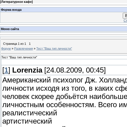
[
Литературное кафе
]
Форма входа
В
Ст
Меню сайта
Страница
1
из
1
1
Форум
»
Развлечения
»
Тест "Ваш тип личности"
Тест "Ваш тип личности"
[
1
]
Lorenzia
[24.08.2009, 00:45]
Американский психолог Дж. Холлан
личности исходя из того, в каких 
человек скорее добьётся наибольше
личностным особенностям. Всего и
реалистический
артистический