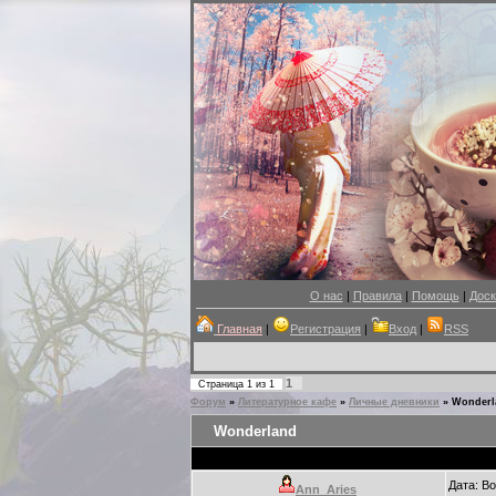
О нас
|
Правила
|
Помощь
|
Доск
Главная
|
Регистрация
|
Вход
|
RSS
1
Страница
1
из
1
Форум
»
Литературное кафе
»
Личные дневники
»
Wonderl
Wonderland
Дата: В
Ann_Aries