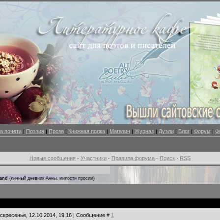
а почета
|
Поэзия
|
Проза
|
Книжная полка
|
Магазин
|
Журнал
|
Дуэли
|
Блог
|
Форум
|
Ф
Новые сообщения
·
Участники
·
Правила форума
·
Поиск
·
RSS
and
(личный дневник Анны, милости просим)
оскресенье, 12.10.2014, 19:16 | Сообщение #
1