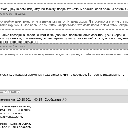
аэля Драу вспомнила) ему, по-моему, подражать очень сложно, если вообще возможн
Ann_Aries
(
писал(а):
 я люблю зиму, вместо лета (ненавижу лето). И зима скоро. Я это знаю, я это чувств
 как я жду зимы. Это больше чем "ммм, скоро зима", это даже больше чем "ммм, скоро
щение праздника, запах конфет и мандаринов, воспоминания детства...) эх)) хорошо, 
не могу сказать, что ненавижу, но не переношу жару, так что люблю, когда попрохладне
ичего особо не сделаешь)
Ann_Aries
(
писал(а):
но у каждого человека есть времена, когда он чувствует себя исключительно счастливо
сказать, с каждым временем года связано что-то хорошее. Вот осень вдохновляет...
онедельник, 13.10.2014, 03:15 | Сообщение #
6
ть нам музу нелегко,
ама взлететь не может,
о не потревожит,
давлена давно.
тревог полна авоська,
ы все ушли к соседям