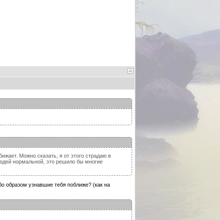
ижает. Можно сказать, я от этого страдаю в
людей нормальной, это решило бы многие
бо образом узнавшие тебя поближе? (как на