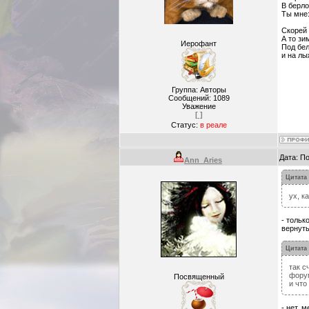
В берло
Ты мне:
Скорей 
А то зи
Иерофант
Под бе
и на лы
Группа: Авторы
Сообщений:
1089
Уважение
[ ]
Статус:
в реале
Дата: П
Ann_Aries
Цитата
ух, к
- тольк
вернуть
Цитата
так с
форум
Посвященный
и что
- нет, 