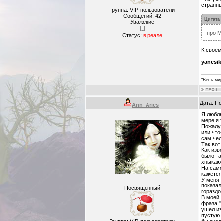
странны
Группа: VIP-пользователи
Сообщений:
42
Цитата
Уважение
[ ]
про 
Статус:
в реале
К своем
yanesik
"Весь ми
Дата: П
Ann_Aries
Я люблю
мере я 
Пожалуй
или что
сам чел
Так вот
Как изв
было та
хныкаю 
На само
кажется
У меня 
показал
Посвященный
гораздо
В моей 
фраза "
ушел из
пустую 
Группа: VIP-пользователи
бы знал