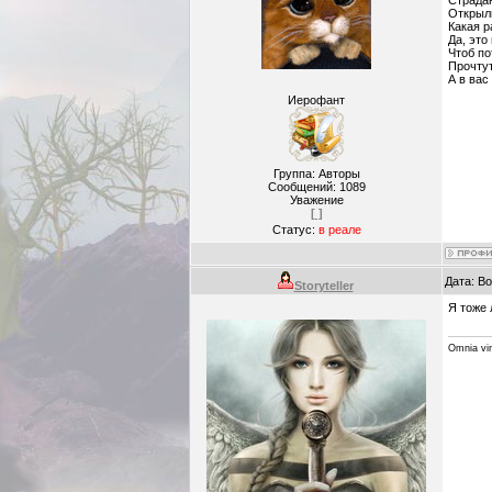
Открыли
Какая р
Да, это
Чтоб по
Прочтут
А в вас
Иерофант
Группа: Авторы
Сообщений:
1089
Уважение
[ ]
Статус:
в реале
Дата: В
Storyteller
Я тоже 
Omnia vin