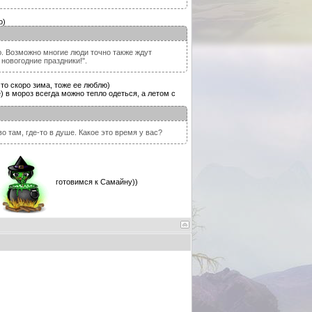
о)
ую. Возможно многие люди точно также ждут
 новогодние праздники!".
что скоро зима, тоже ее люблю)
е) в мороз всегда можно тепло одеться, а летом с
 там, где-то в душе. Какое это время у вас?
готовимся к Самайну))