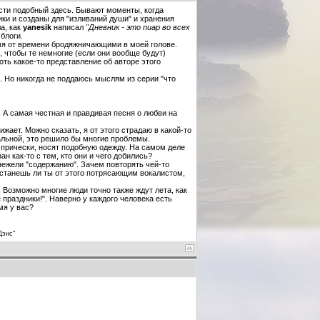
ести подобный здесь. Бывают моменты, когда
ики и созданы для "изливаний души" и хранения
а, как
yanesik
написал
"Дневник - это пиар во всех
блоги.
мя от времени бродяжничающими в моей голове.
 чтобы те немногие (если они вообще будут)
оть какое-то представление об авторе этого
. Но никогда не поддаюсь мыслям из серии "что
т. А самая честная и правдивая песня о любви на
жает. Можно сказать, я от этого страдаю в какой-то
альной, это решило бы многие проблемы.
 прически, носят подобную одежду. На самом деле
н как-то с тем, кто они и чего добились?
нежели "содержанию". Зачем повторять чей-то
о станешь ли ты от этого потрясающим вокалистом,
. Возможно многие люди точно также ждут лета, как
праздники!". Наверно у каждого человека есть
мя у вас?
Дэнс"