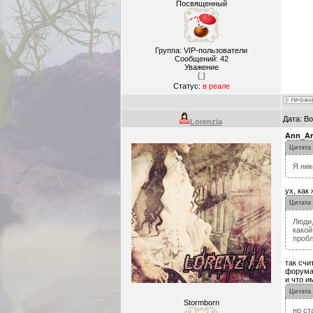
Посвященный
Группа: VIP-пользователи
Сообщений:
42
Уважение
[ ]
Статус:
в реале
Дата: В
Lorenzia
Ann_Ar
Цитата
Я ник
ух, как
Цитата
Люди,
какой
проб
так счи
форума
и что и
Цитата
Stormborn
но ст