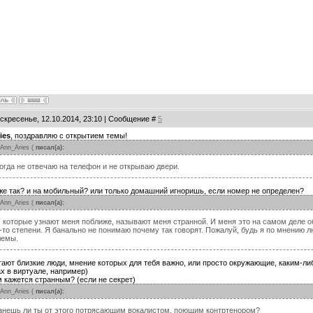
оскресенье, 12.10.2014, 23:10 | Сообщение #
5
ies
, поздравляю с открытием темы!
Ann_Aries
(
писал(а):
огда не отвечаю на телефон и не открываю двери.
 же так? и на мобильный? или только домашний игноришь, если номер не определен?
Ann_Aries
(
писал(а):
 которые узнают меня поближе, называют меня странной. И меня это на самом деле об
-то степени. Я банально не понимаю почему так говорят. Пожалуй, будь я по мнению 
лемы.
тают близкие люди, мнение которых для тебя важно, или просто окружающие, каким-ли
х в виртуале, например)
м кажется странным? (если не секрет)
Ann_Aries
(
писал(а):
анешь ли ты от этого потрясающим вокалистом, поющим контртенором?