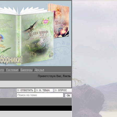
ото
|
Гостевая
|
Баннеры
|
Друзья
Приветствую Вас,
Гость