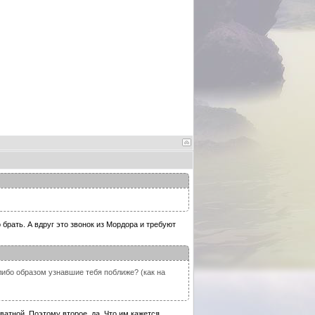
 брать. А вдруг это звонок из Мордора и требуют
либо образом узнавшие тебя поближе? (как на
кватной. Поэтому второе, да. Что им кажется