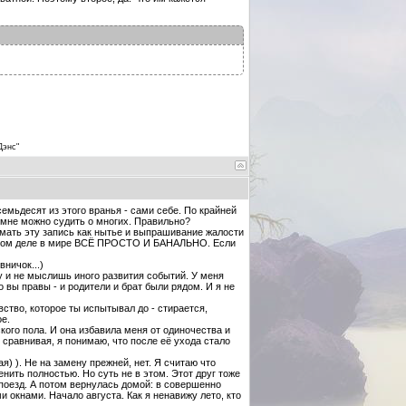
Дэнс"
емьдесят из этого вранья - сами себе. По крайней
о мне можно судить о многих. Правильно?
мать эту запись как нытье и выпрашивание жалости
На самом деле в мире ВСЁ ПРОСТО И БАНАЛЬНО. Если
ничок...)
му и не мыслишь иного развития событий. У меня
о вы правы - и родители и брат были рядом. И я не
ство, которое ты испытывал до - стирается,
е.
ского пола. И она избавила меня от одиночества и
 сравнивая, я понимаю, что после её ухода стало
) ). Не на замену прежней, нет. Я считаю что
нить полностью. Но суть не в этом. Этот друг тоже
 поезд. А потом вернулась домой: в совершенно
окнами. Начало августа. Как я ненавижу лето, кто