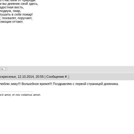
 вы дневник свой здесь,
адостная весть,
 подиум, пиар,
тушить в себе пожар!
, похвалят, поругают,
 эмоции оттают.
оскресенье, 12.10.2014, 20:55 | Сообщение #
3
люблю зиму!!! Волшебное время!!! Поздравляю с первой страницей дневника.
cit amor, et nos cedamus amori.