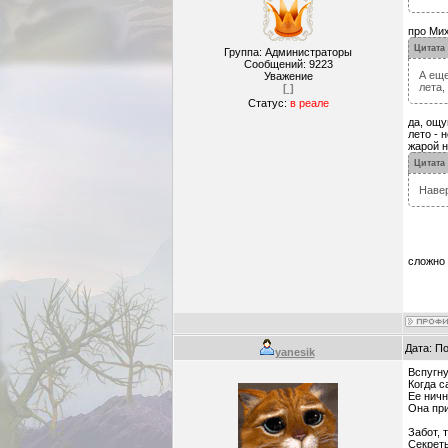
про Мих
Цитата
Группа: Администраторы
Сообщений:
9223
А еще
Уважение
лета,
[ ]
Статус:
в реале
да, ощу
лето - 
жарой н
Цитата
Навер
сложно 
Дата: П
yanesik
Вспугну
Когда с
Ее ничн
Она при
Забот, 
Секрет