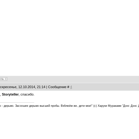
оскресенье, 12.10.2014, 21:14 | Сообщение #
4
,
Storyteller
, спасибо.
р - дерьмо. Засохшее дерьмо высшей пробы. Взблюём же, дети мои!" (с) Харуки Мураками "Дэнс Дэнс 