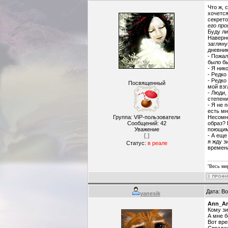
Что ж, 
хочется
секрето
его про
Буду ли
Наверно
загляну
дневник
- Пожал
было бы
- Я ник
- Редко
- Редко
Посвященный
мой взг
- Люди,
степени
- Я не 
есть мн
Группа: VIP-пользователи
Несомне
Сообщений:
42
образ? 
Уважение
поющим
[ ]
- А еще
я жду з
Статус:
в реале
времена
"Весь ми
Дата: В
yanesik
Ann_Ar
Кому зи
А мне б
Вот вре
Страда