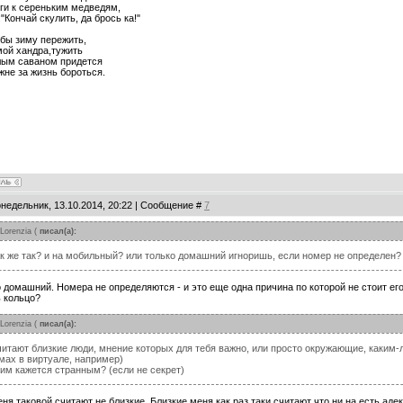
ги к сереньким медведям,
"Кончай скулить, да брось ка!"
бы зиму пережить,
мой хандра,тужить
лым саваном придется
жне за жизнь бороться.
онедельник, 13.10.2014, 20:22 | Сообщение #
7
Lorenzia
(
писал(а):
ак же так? и на мобильный? или только домашний игноришь, если номер не определен?
о домашний. Номера не определяются - и это еще одна причина по которой не стоит его
 кольцо?
Lorenzia
(
писал(а):
читают близкие люди, мнение которых для тебя важно, или просто окружающие, каким-
ах в виртуале, например)
 им кажется странным? (если не секрет)
меня таковой считают не близкие. Близкие меня как раз таки считают что ни на есть аде