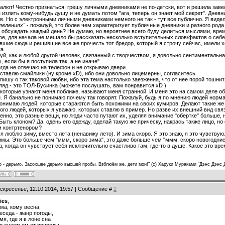
салют! Честно признаться, грешу личными дневниками не по-детски, вот и решила зав
 излить кому-нибудь душу и не думать потом "ага, теперь он знает мой секрет". Дневн
в. Но с электронными личными дневниками немного не так - тут все публично. Я видел
явлениях"
- пожалуй, это более чем характеризует публичные дневники и разного рода 
 обсуждать каждый день? Не думаю, но вероятнее всего буду делиться мыслями, вре
е, для начала не мешало бы рассказать несколько вступительных слов/фактов о себе,
вшие сюда и решившие все же прочесть тот бредор, который я строчу сейчас, имели х
а.
уй, как и любой другой человек, связанный с творчеством, я довольно сентиментальна
, если бы я поступила так, а не иначе".
огда не отвечаю на телефон и не открываю двери.
 ставлю смайлики (ну кроме хD), ибо они довольно лицемерны, согласитесь.
 пишу о так таковой любви, ибо эта тема настолько заезженна, что от нее порой тошни
ляд - это ТОЛ-Бусинка (можете послушать, вам понравится хD )
 которые узнают меня поближе, называют меня странной. И меня это на самом деле оби
. Я банально не понимаю почему так говорят. Пожалуй, будь я по мнению людей норм
понимаю людей, которые стараются быть похожими на своих кумиров. Делают такие же
ого людей, которых я уважаю, которых ставлю в пример. Но разве их внешний вид связа
нно, это разные вещи, но люди часто путают их, уделяя внимание "обертке" больше, 
Быть клоном? Да, одень его одежду, сделай такую же прическу, накрась также лицо, н
 контртенором?
 я люблю зиму, вместо лета (ненавижу лето). И зима скоро. Я это знаю, я это чувствую
имы. Это больше чем "ммм, скоро зима", это даже больше чем "ммм, скоро новогодние 
, когда он чувствует себя исключительно счастливо там, где-то в душе. Какое это вре
р - дерьмо. Засохшее дерьмо высшей пробы. Взблюём же, дети мои!" (с) Харуки Мураками "Дэнс Дэнс 
оскресенье, 12.10.2014, 19:57 | Сообщение #
2
ies
,
ма, кому весна,
еседа - жанр погоды,
мя, где я в лоне сна
ю счастьем от природы.