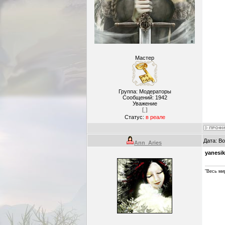
Мастер
Группа: Модераторы
Сообщений:
1942
Уважение
[ ]
Статус:
в реале
Дата: В
Ann_Aries
yanesik
"Весь ми