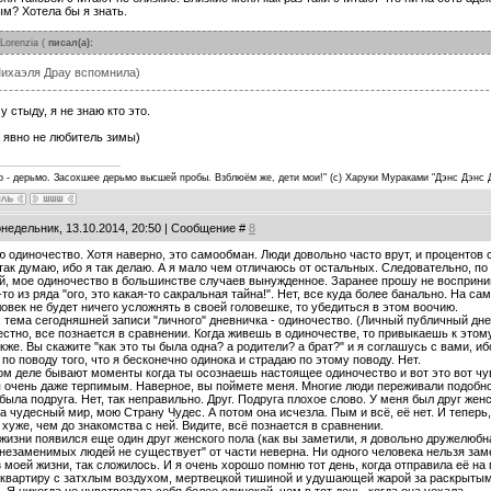
м? Хотела бы я знать.
Lorenzia
(
писал(а):
Михаэля Драу вспомнила)
у стыду, я не знаю кто это.
явно не любитель зимы)
р - дерьмо. Засохшее дерьмо высшей пробы. Взблюём же, дети мои!" (с) Харуки Мураками "Дэнс Дэнс 
онедельник, 13.10.2014, 20:50 | Сообщение #
8
 одиночество. Хотя наверно, это самообман. Люди довольно часто врут, и процентов с
так думаю, ибо я так делаю. А я мало чем отличаюсь от остальных. Следовательно, п
, мое одиночество в большинстве случаев вынужденное. Заранее прошу не восприни
-то из ряда "ого, это какая-то сакральная тайна!". Нет, все куда более банально. 
овек не будет ничего усложнять в своей головешке, то убедиться в этом воочию.
: тема сегодняшней записи "личного" дневничка - одиночество. (Личный публичный днев
естно, все познается в сравнении. Когда живешь в одиночестве, то привыкаешь к это
кже. Вы скажите "как это ты была одна? а родители? а брат?" и я соглашусь с вами, иб
по поводу того, что я бесконечно одинока и страдаю по этому поводу. Нет.
м деле бывают моменты когда ты осознаешь настоящее одиночество и вот это вот чув
 очень даже терпимым. Наверное, вы поймете меня. Многие люди переживали подобно
была подруга. Нет, так неправильно. Друг. Подруга плохое слово. У меня был друг жен
а чудесный мир, мою Страну Чудес. А потом она исчезла. Пым и всё, её нет. И теперь,
 хуже, чем до знакомства с ней. Видите, всё познается в сравнении.
жизни появился еще один друг женского пола (как вы заметили, я довольно дружелюбная
незаменимых людей не существует" от части неверна. Ни одного человека нельзя заме
 моей жизни, так сложилось. И я очень хорошо помню тот день, когда отправила её на
квартиру с затхлым воздухом, мертвецкой тишиной и удушающей жарой за раскрытыми 
. Я никогда не чувствовала себя более одинокой, чем в тот день, когда она уехала.